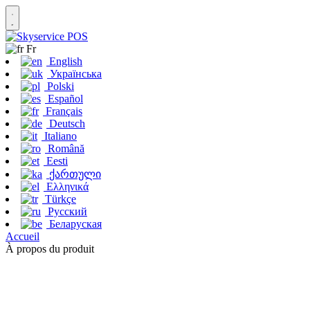
Fr
English
Українська
Polski
Español
Français
Deutsch
Italiano
Română
Eesti
ქართული
Ελληνικά
Türkçe
Русский
Беларуская
Accueil
À propos du produit