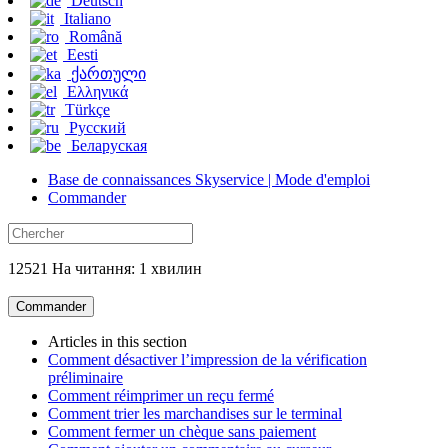
Deutsch
Italiano
Română
Eesti
ქართული
Ελληνικά
Türkçe
Русский
Беларуская
Base de connaissances Skyservice | Mode d'emploi
Commander
12521 На читання: 1 хвилин
Commander
Articles in this section
Comment désactiver l’impression de la vérification
préliminaire
Comment réimprimer un reçu fermé
Comment trier les marchandises sur le terminal
Comment fermer un chèque sans paiement