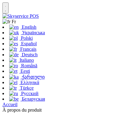
Fr
English
Українська
Polski
Español
Français
Deutsch
Italiano
Română
Eesti
ქართული
Ελληνικά
Türkçe
Русский
Беларуская
Accueil
À propos du produit