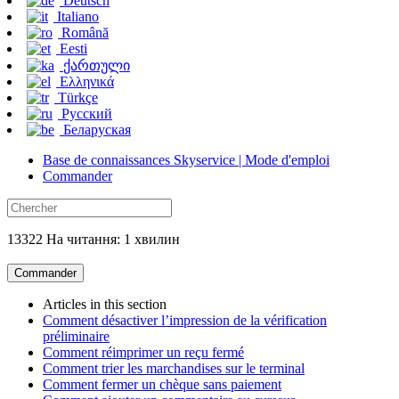
Deutsch
Italiano
Română
Eesti
ქართული
Ελληνικά
Türkçe
Русский
Беларуская
Base de connaissances Skyservice | Mode d'emploi
Commander
13322 На читання: 1 хвилин
Commander
Articles in this section
Comment désactiver l’impression de la vérification
préliminaire
Comment réimprimer un reçu fermé
Comment trier les marchandises sur le terminal
Comment fermer un chèque sans paiement