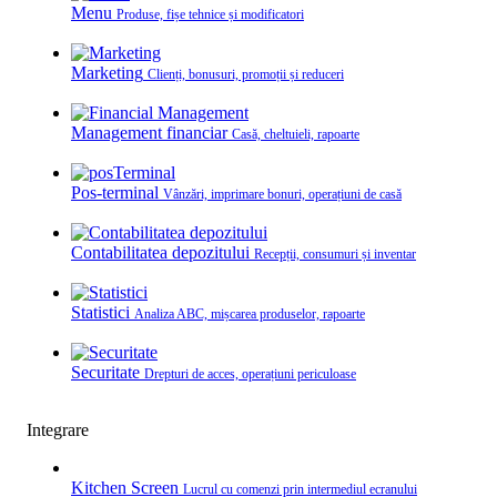
Menu
Produse, fișe tehnice și modificatori
Marketing
Clienți, bonusuri, promoții și reduceri
Management financiar
Casă, cheltuieli, rapoarte
Pos-terminal
Vânzări, imprimare bonuri, operațiuni de casă
Contabilitatea depozitului
Recepții, consumuri și inventar
Statistici
Analiza ABC, mișcarea produselor, rapoarte
Securitate
Drepturi de acces, operațiuni periculoase
Integrare
Kitchen Screen
Lucrul cu comenzi prin intermediul ecranului