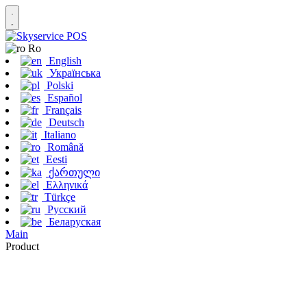
Ro
English
Українська
Polski
Español
Français
Deutsch
Italiano
Română
Eesti
ქართული
Ελληνικά
Türkçe
Русский
Беларуская
Main
Product