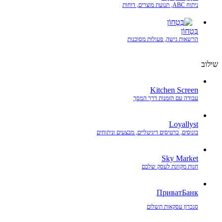
ניתוח ABC, תנועת מוצרים, דוחות
בִּטָחוֹן
הרשאות גישה, פעולות מסוכנות
שילוב
Kitchen Screen
עבודה עם הזמנות דרך המסך
Loyallyst
בונוסים, כרטיסים דיגיטליים, מבצעים וניתוחים
Sky Market
חנות מקוונת לעסק שלכם
ПриватБанк
סנכרון עסקאות תשלום