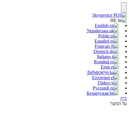
HE
English
Українська
Polski
Español
Français
Deutsch
Italiano
Română
Eesti
ქართული
Ελληνικά
Türkçe
Русский
Беларуская
בית
על המוצר