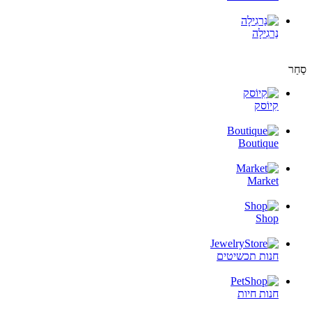
נַרגִילָה
סַחַר
קִיוֹסק
Boutique
Market
Shop
חנות תכשיטים
חנות חיות