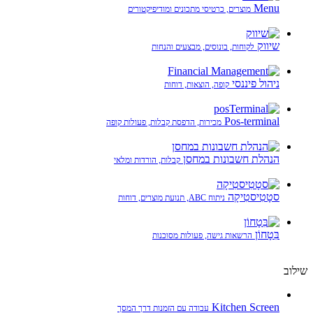
Menu
מוצרים, כרטיסי מתכונים ומודיפיקטורים
שיווק
לקוחות, בונוסים, מבצעים והנחות
ניהול פיננסי
קופה, הוצאות, דוחות
Pos-terminal
מכירות, הדפסת קבלות, פעולות קופה
הנהלת חשבונות במחסן
קבלות, הורדות ומלאי
סטָטִיסטִיקָה
ניתוח ABC, תנועת מוצרים, דוחות
בִּטָחוֹן
הרשאות גישה, פעולות מסוכנות
שילוב
Kitchen Screen
עבודה עם הזמנות דרך המסך