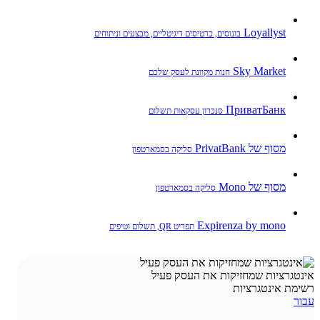
Loyallyst
בונוסים, כרטיסים דיגיטליים, מבצעים וניתוחים
Sky Market
חנות מקוונת לעסק שלכם
ПриватБанк
סנכרון עסקאות תשלום
מסוף של PrivatBank
סליקה בסמארטפון
מסוף של Mono
סליקה בסמארטפון
Expirenza by mono
תפריט QR, תשלום וטיפים
אינטגרציות שמחזיקות את העסק פעיל
רשימת אינטגרציות
עבור