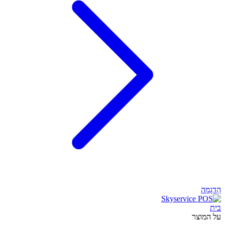
הַדגָמָה
בית
על המוצר