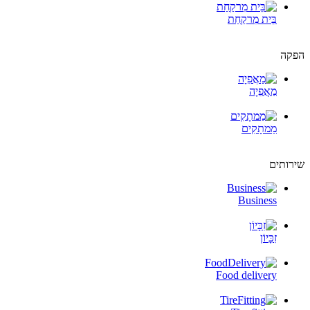
בֵּית מִרקַחַת
הפקה
מַאֲפִיָה
מַמתָקִים
שירותים
Business
זִכָּיוֹן
Food delivery