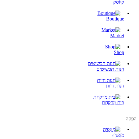
קִיוֹסק
Boutique
Market
Shop
חנות תכשיטים
חנות חיות
בֵּית מִרקַחַת
הפקה
מַאֲפִיָה