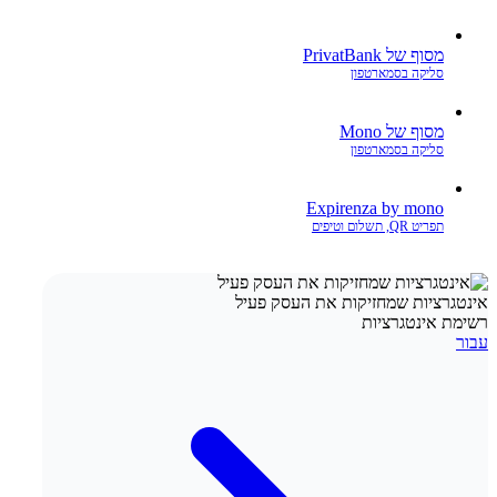
מסוף של PrivatBank
סליקה בסמארטפון
מסוף של Mono
סליקה בסמארטפון
Expirenza by mono
תפריט QR, תשלום וטיפים
אינטגרציות שמחזיקות את העסק פעיל
רשימת אינטגרציות
עבור