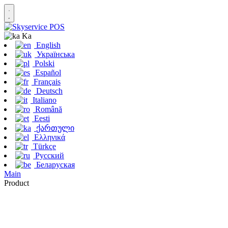
Ka
English
Українська
Polski
Español
Français
Deutsch
Italiano
Română
Eesti
ქართული
Ελληνικά
Türkçe
Русский
Беларуская
Main
Product