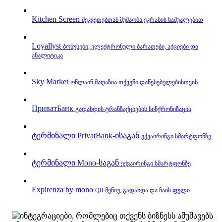
Kitchen Screen
შეკვეთებთან მუშაობა ეკრანის საშუალებით
Loyallyst
ბონუსები, ელექტრონული ბარათები, აქციები და
ანალიტიკა
Sky Market
ონლაინ მაღაზია თქვენი დაწესებულებისთვის
ПриватБанк
გადახდის ტრანზაქციების სინქრონიზაცია
ტერმინალი PrivatBank‑ისაგან
ექვაირინგი სმარტფონზე
ტერმინალი Mono‑საგან
ექვაირინგი სმარტფონზე
Expirenza by mono
QR მენიუ, გადახდა და ჩაის ფული