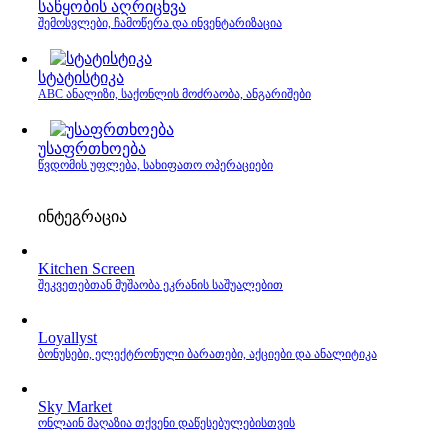
საწყობის აღრიცხვა
შემოსვლები, ჩამოწერა და ინვენტარიზაცია
სტატისტიკა
ABC ანალიზი, საქონლის მოძრაობა, ანგარიშები
უსაფრთხოება
წვდომის უფლება, სახიფათო ოპერაციები
ინტეგრაცია
Kitchen Screen
შეკვეთებთან მუშაობა ეკრანის საშუალებით
Loyallyst
ბონუსები, ელექტრონული ბარათები, აქციები და ანალიტიკა
Sky Market
ონლაინ მაღაზია თქვენი დაწესებულებისთვის