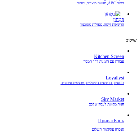
ניתוח ABC, תנועת מוצרים, דוחות
בִּטָחוֹן
הרשאות גישה, פעולות מסוכנות
שילוב
Kitchen Screen
עבודה עם הזמנות דרך המסך
Loyallyst
בונוסים, כרטיסים דיגיטליים, מבצעים וניתוחים
Sky Market
חנות מקוונת לעסק שלכם
ПриватБанк
סנכרון עסקאות תשלום