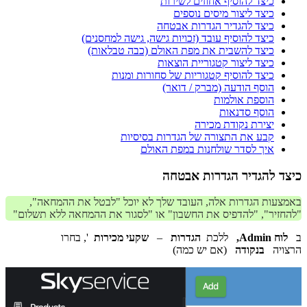
כיצד להוסיף אחוזים לשירות
כיצד ליצור מיסים נוספים
כיצד להגדיר הגדרות אבטחה
כיצד להוסיף עובד (זכויות גישה, גישה למחסנים)
כיצד להשבית את מפת האולם (כבה טבלאות)
כיצד ליצור קטגוריית הוצאות
כיצד להוסיף קטגוריות של סחורות ומנות
הוסף הודעה (מברק / דואר)
הוספת אולמות
הוסף סדנאות
יצירת נקודת מכירה
קבע את התצורה של הגדרות בסיסיות
איך לסדר שולחנות במפת האולם
כיצד להגדיר הגדרות אבטחה
באמצעות הגדרות אלה, העובד שלך לא יוכל "לבטל את ההמחאה",
"להחזיר", "להדפיס את החשבון" או "לסגור את ההמחאה ללא תשלום"
ב
לוח Admin,
ללכת
הגדרות
–
שקעי מכירות
', בחרו
הרצויה
בנקודה
(אם יש כמה)