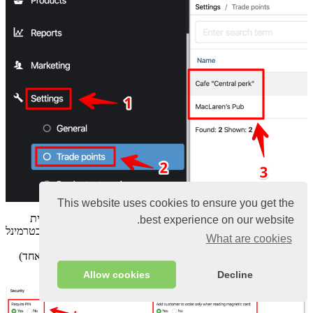
This website uses cookies to ensure you get the
בחר אם אתה זקוק לבקשת
קוד PIN
בעת הכניסה לתוכנית
best experience on our website.
עם התצורה "
כן
" – התוכנית לא מציגה את חלון הלקוח בטרמינל
What are cookies
הקופה
הזן סיסמא ייחודית בסיסמאות
המאסטר
(אל תספר לאף אחד)
לחץ על
שמור
Allow cookies
Decline