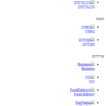
בֵּית מִרקַחַת
הפקה
מַאֲפִיָה
מַמתָקִים
שירותים
Business
זִכָּיוֹן
Food delivery