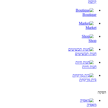
קִיוֹסק
Boutique
Market
Shop
חנות תכשיטים
חנות חיות
בֵּית מִרקַחַת
הפקה
מַאֲפִיָה