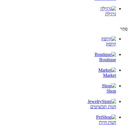
נַרגִילָה
סַחַר
קִיוֹסק
Boutique
Market
Shop
חנות תכשיטים
חנות חיות