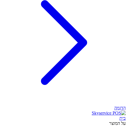
הַדגָמָה
בית
על המוצר