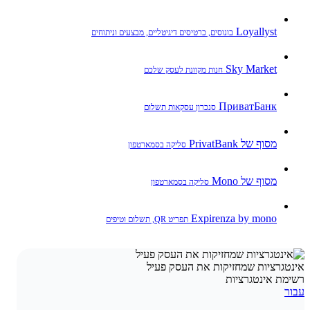
Loyallyst
בונוסים, כרטיסים דיגיטליים, מבצעים וניתוחים
Sky Market
חנות מקוונת לעסק שלכם
ПриватБанк
סנכרון עסקאות תשלום
מסוף של PrivatBank
סליקה בסמארטפון
מסוף של Mono
סליקה בסמארטפון
Expirenza by mono
תפריט QR, תשלום וטיפים
אינטגרציות שמחזיקות את העסק פעיל
רשימת אינטגרציות
עבור