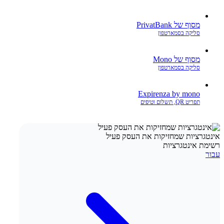
מסוף של PrivatBank
סליקה בסמארטפון
מסוף של Mono
סליקה בסמארטפון
Expirenza by mono
תפריט QR, תשלום וטיפים
אינטגרציות שמחזיקות את העסק פעיל
רשימת אינטגרציות
עבור