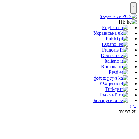
HE
English
Українська
Polski
Español
Français
Deutsch
Italiano
Română
Eesti
ქართული
Ελληνικά
Türkçe
Русский
Беларуская
בית
על המוצר