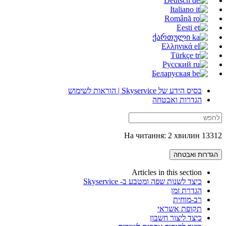
Deutsch
Italiano
Română
Eesti
ქართული
Ελληνικά
Türkçe
Русский
Беларуская
בסיס הידע של Skyservice | הוראות לשימוש
הגדרות ואבטחה
13312 На читання: 2 хвилин
הגדרות ואבטחה
Articles in this section
כיצד לשנות שפה ומטבע ב- Skyservice
הגדרת זמן
רב-מוחית
תקופת אשראי
כיצד ליצור חשבון