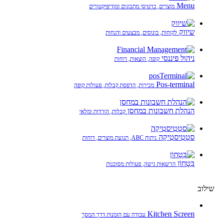
Menu
מוצרים, כרטיסי מתכונים ומודיפיקטורים
שיווק
לקוחות, בונוסים, מבצעים והנחות
ניהול פיננסי
קופה, הוצאות, דוחות
Pos-terminal
מכירות, הדפסת קבלות, פעולות קופה
הנהלת חשבונות במחסן
קבלות, הורדות ומלאי
סטָטִיסטִיקָה
ניתוח ABC, תנועת מוצרים, דוחות
בִּטָחוֹן
הרשאות גישה, פעולות מסוכנות
שילוב
Kitchen Screen
עבודה עם הזמנות דרך המסך