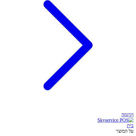
הַדגָמָה
בית
על המוצר