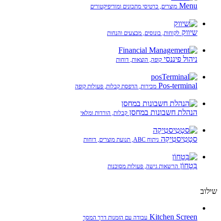
Menu
מוצרים, כרטיסי מתכונים ומודיפיקטורים
שיווק
לקוחות, בונוסים, מבצעים והנחות
ניהול פיננסי
קופה, הוצאות, דוחות
Pos-terminal
מכירות, הדפסת קבלות, פעולות קופה
הנהלת חשבונות במחסן
קבלות, הורדות ומלאי
סטָטִיסטִיקָה
ניתוח ABC, תנועת מוצרים, דוחות
בִּטָחוֹן
הרשאות גישה, פעולות מסוכנות
שילוב
Kitchen Screen
עבודה עם הזמנות דרך המסך