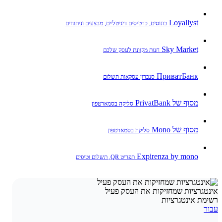
Loyallyst
בונוסים, כרטיסים דיגיטליים, מבצעים וניתוחים
Sky Market
חנות מקוונת לעסק שלכם
ПриватБанк
סנכרון עסקאות תשלום
מסוף של PrivatBank
סליקה בסמארטפון
מסוף של Mono
סליקה בסמארטפון
Expirenza by mono
תפריט QR, תשלום וטיפים
אינטגרציות שמחזיקות את העסק פעיל
רשימת אינטגרציות
עבור