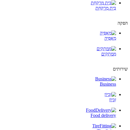
בֵּית מִרקַחַת
הפקה
מַאֲפִיָה
מַמתָקִים
שירותים
Business
זִכָּיוֹן
Food delivery