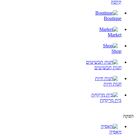
קִיוֹסק
Boutique
Market
Shop
חנות תכשיטים
חנות חיות
בֵּית מִרקַחַת
הפקה
מַאֲפִיָה