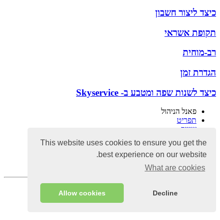
כיצד ליצור חשבון
תקופת אשראי
רב-מוחית
הגדרת זמן
כיצד לשנות שפה ומטבע ב- Skyservice
פאנל הניהול
תפריט
שיווק
נתונים סטטיסטיים
This website uses cookies to ensure you get the
מחסן
best experience on our website.
כספים
הגדרות ואבטחה
What are cookies
לא מצאת את התשובה לשאלתך, אנחנו כאן כדי לעזור
Allow cookies
Decline
כתוב לנו