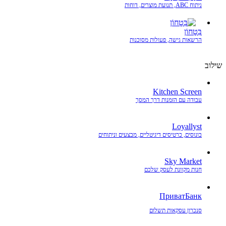
ניתוח ABC, תנועת מוצרים, דוחות
בִּטָחוֹן
הרשאות גישה, פעולות מסוכנות
שילוב
Kitchen Screen
עבודה עם הזמנות דרך המסך
Loyallyst
בונוסים, כרטיסים דיגיטליים, מבצעים וניתוחים
Sky Market
חנות מקוונת לעסק שלכם
ПриватБанк
סנכרון עסקאות תשלום