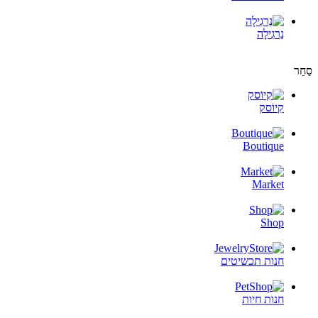
נַרגִילָה
סַחַר
קִיוֹסק
Boutique
Market
Shop
חנות תכשיטים
חנות חיות