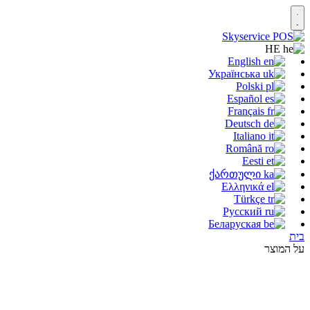
HE
English
Українська
Polski
Español
Français
Deutsch
Italiano
Română
Eesti
ქართული
Ελληνικά
Türkçe
Русский
Беларуская
בית
על המוצר