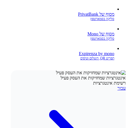
מסוף של PrivatBank
סליקה בסמארטפון
מסוף של Mono
סליקה בסמארטפון
Expirenza by mono
תפריט QR, תשלום וטיפים
אינטגרציות שמחזיקות את העסק פעיל
רשימת אינטגרציות
עבור