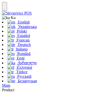
Ka
English
Українська
Polski
Español
Français
Deutsch
Italiano
Română
Eesti
ქართული
Ελληνικά
Türkçe
Русский
Беларуская
Main
Product