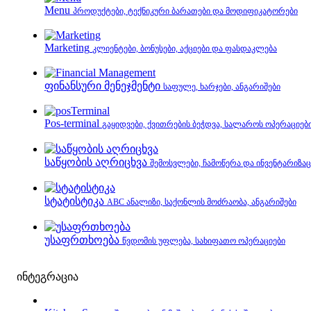
Menu
პროდუქტები, ტექნიკური ბარათები და მოდიფიკატორები
Marketing
კლიენტები, ბონუსები, აქციები და ფასდაკლება
ფინანსური მენეჯმენტი
საფულე, ხარჯები, ანგარიშები
Pos-terminal
გაყიდვები, ქვითრების ბეჭდვა, სალაროს ოპერაციებ
საწყობის აღრიცხვა
შემოსვლები, ჩამოწერა და ინვენტარიზაც
სტატისტიკა
ABC ანალიზი, საქონლის მოძრაობა, ანგარიშები
უსაფრთხოება
წვდომის უფლება, სახიფათო ოპერაციები
ინტეგრაცია