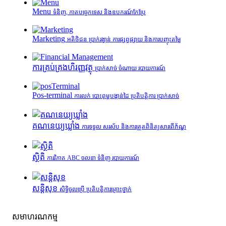
Menu
ទំនិញ, កាតបច្ចេកទេស និងឧបករណ៍កែប្រែ
Marketing
អតិថិជន ប្រាក់រង្វាន់ ការផ្សព្វផ្សាយ និងការបញ្ចុះតម្លៃ
ការគ្រប់គ្រង​ហិរញ្ញវត្ថុ
ប្រាក់សាច់ ចំណាយ របាយការណ៍
Pos-terminal
ការលក់ បោះពុម្ពបង្កាន់ដៃ ប្រតិបត្តិការ ប្រាក់សាច់
គណនេយ្យឃ្លាំង
ការទទួល សរស័ប និងការត្រួតពិនិត្យសារពើភ័ណ្ឌ
ស្ថិតិ
ការវិភាគ ABC ចលនា ទំនិញ របាយការណ៍
សន្តិសុខ
សិទ្ធិចូលប្រើ ប្រតិបត្តិការគ្រោះថ្នាក់
សមាហរណកម្ម