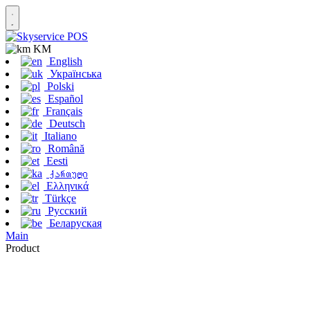
KM
English
Українська
Polski
Español
Français
Deutsch
Italiano
Română
Eesti
ქართული
Ελληνικά
Türkçe
Русский
Беларуская
Main
Product