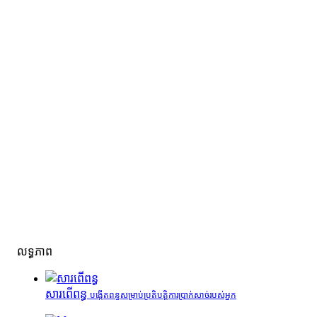
លទ្ធភាព
សារពើពន្ធ
បង្កើតពន្ធសម្រាប់ប្រតិបត្តិការប្រាក់សាច់របស់អ្នក