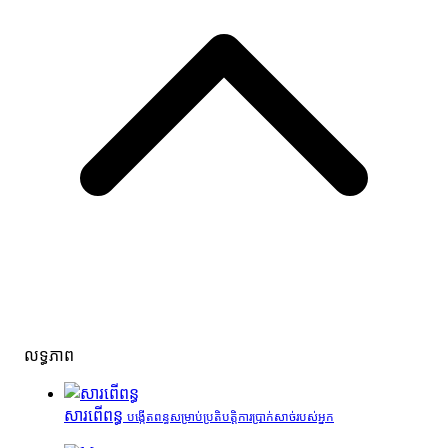
លទ្ធភាព
សារពើពន្ធ
បង្កើតពន្ធសម្រាប់ប្រតិបត្តិការប្រាក់សាច់របស់អ្នក