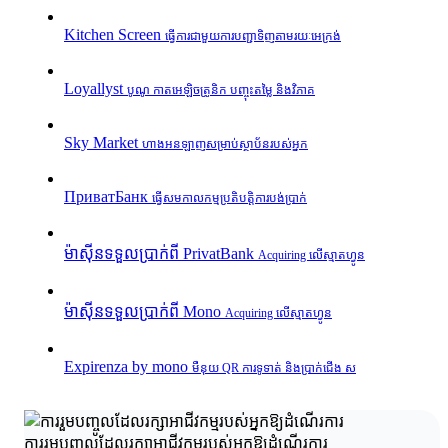
Kitchen Screen
ធ្វើការជាមួយការបញ្ជាទិញតាមរយៈអេក្រង់
Loyallyst
បូណូ កាតអេឡិចត្រូនិក បញ្ចុះតម្លៃ និងវិភាគ
Sky Market
ហាងអនឡាញសម្រាប់ស្ថាប័នរបស់អ្នក
ПриватБанк
ធ្វើសមកាលកម្មប្រតិបត្តិការបង់ប្រាក់
ម៉ាស៊ីនទទួលប្រាក់ពី PrivatBank
Acquiring លើស្មាតហ្វូន
ម៉ាស៊ីនទទួលប្រាក់ពី Mono
Acquiring លើស្មាតហ្វូន
Expirenza by mono
មឺនុយ QR ការទូទាត់ និងប្រាក់ជើង ស
ការរួមបញ្ចូលដែលរក្សាអាជីវកម្មរបស់អ្នកឱ្យដំណើរការ