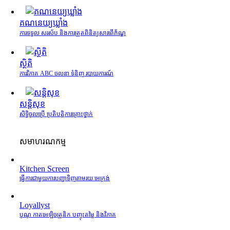
គណនេយ្យឃ្លាំង
ការទទួល សរស័ប និងការត្រួតពិនិត្យសារពើភ័ណ្ឌ
ស្ថិតិ
ការវិភាគ ABC ចលនា ទំនិញ របាយការណ៍
សន្តិសុខ
សិទ្ធិចូលប្រើ ប្រតិបត្តិការគ្រោះថ្នាក់
សមាហរណកម្ម
Kitchen Screen
ធ្វើការជាមួយការបញ្ជាទិញតាមរយៈអេក្រង់
Loyallyst
បូណូ កាតអេឡិចត្រូនិក បញ្ចុះតម្លៃ និងវិភាគ