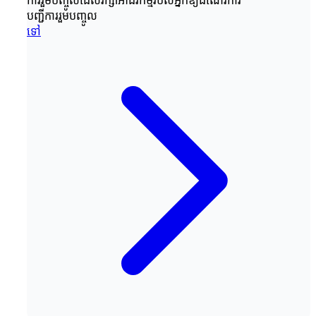
ការរួមបញ្ចូលដែលរក្សាអាជីវកម្មរបស់អ្នកឱ្យដំណើរការ
បញ្ជីការរួមបញ្ចូល
ទៅ