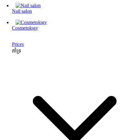
Nail salon
Cosmetology
Prices
គាំទ្រ