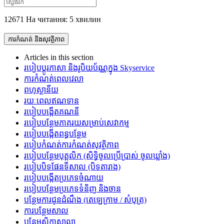
12671 На читання: 5 хвилин
ការកំណត់ និងសុវត្ថិភាព
Articles in this section
របៀបប្តូរភាសា និងរូបិយប័ណ្ណក្នុង Skyservice
ការកំណត់ពេលវេលា
ពហុស្ថានីយ
រយៈពេលឥណទាន
របៀបបង្កើតគណនី
របៀបបន្ថែមភាគរយសម្រាប់សេវាកម្ម
របៀបបង្កើតពន្ធបន្ថែម
របៀបកំណត់ការកំណត់សុវត្ថិភាព
របៀបបន្ថែមបុគ្គលិក (សិទ្ធិចូលប្រើប្រាស់ ចូលឃ្លាំង)
របៀបបិទផែនទីសាល (បិទតារាង)
របៀបបង្កើតប្រភេទចំណាយ
របៀបបន្ថែមប្រភេទទំនិញ និងចាន
បន្ថែមការជូនដំណឹង (តេឡេក្រាម / សំបុត្រ)
ការបន្ថែមសាល
បន្ថែមសិក្ខាសាលា