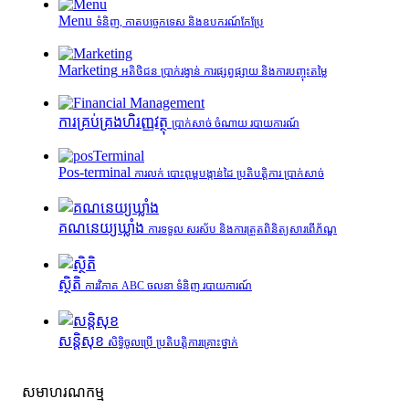
Menu
ទំនិញ, កាតបច្ចេកទេស និងឧបករណ៍កែប្រែ
Marketing
អតិថិជន ប្រាក់រង្វាន់ ការផ្សព្វផ្សាយ និងការបញ្ចុះតម្លៃ
ការគ្រប់គ្រង​ហិរញ្ញវត្ថុ
ប្រាក់សាច់ ចំណាយ របាយការណ៍
Pos-terminal
ការលក់ បោះពុម្ពបង្កាន់ដៃ ប្រតិបត្តិការ ប្រាក់សាច់
គណនេយ្យឃ្លាំង
ការទទួល សរស័ប និងការត្រួតពិនិត្យសារពើភ័ណ្ឌ
ស្ថិតិ
ការវិភាគ ABC ចលនា ទំនិញ របាយការណ៍
សន្តិសុខ
សិទ្ធិចូលប្រើ ប្រតិបត្តិការគ្រោះថ្នាក់
សមាហរណកម្ម