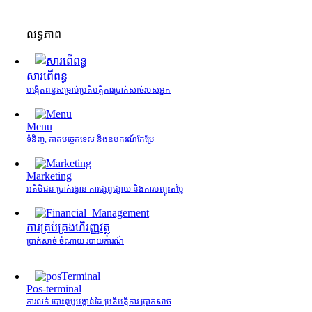
លទ្ធភាព
សារពើពន្ធ
បង្កើតពន្ធសម្រាប់ប្រតិបត្តិការប្រាក់សាច់របស់អ្នក
Menu
ទំនិញ, កាតបច្ចេកទេស និងឧបករណ៍កែប្រែ
Marketing
អតិថិជន ប្រាក់រង្វាន់ ការផ្សព្វផ្សាយ និងការបញ្ចុះតម្លៃ
ការគ្រប់គ្រង​ហិរញ្ញវត្ថុ
ប្រាក់សាច់ ចំណាយ របាយការណ៍
Pos-terminal
ការលក់ បោះពុម្ពបង្កាន់ដៃ ប្រតិបត្តិការ ប្រាក់សាច់