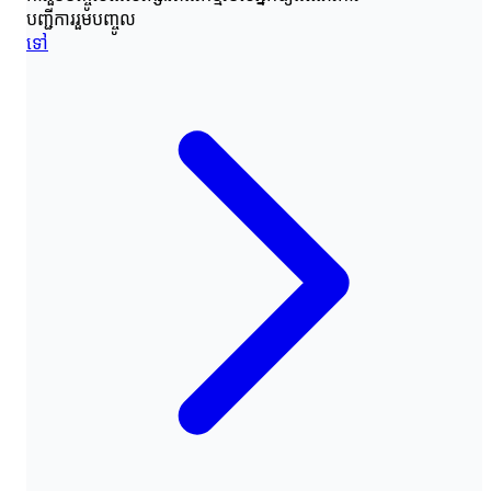
បញ្ជីការរួមបញ្ចូល
ទៅ