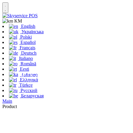
KM
English
Українська
Polski
Español
Français
Deutsch
Italiano
Română
Eesti
ქართული
Ελληνικά
Türkçe
Русский
Беларуская
Main
Product