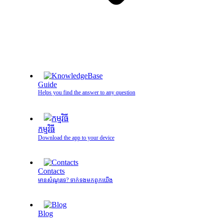
Guide
Helps you find the answer to any question
កម្មវិធី
Download the app to your device
Contacts
មានសំណួរទេ? ទាក់ទងមកពួកយើង
Blog