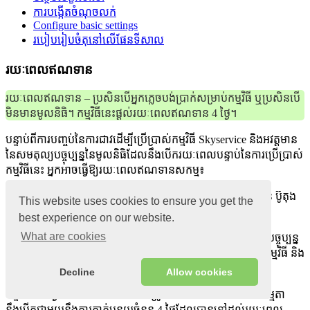
ការបង្កើតចំណុចលក់
Configure basic settings
របៀបរៀបចំតុនៅលើផែនទីសាល
រយៈពេលឥណទាន
រយៈពេលឥណទាន – ប្រសិនបើអ្នកភ្លេចបង់ប្រាក់សម្រាប់កម្មវិធី ឬប្រសិនបើ
មិនមានមូលនិធិ។ កម្មវិធីនេះផ្តល់រយៈពេលឥណទាន 4 ថ្ងៃ។
បន្ទាប់ពីការបញ្ចប់នៃការជាវដើម្បីប្រើប្រាស់កម្មវិធី Skyservice និងអវត្តមាន
នៃសមតុល្យបច្ចុប្បន្ននៃមូលនិធិដែលនឹងបើករយៈពេលបន្ទាប់នៃការប្រើប្រាស់
កម្មវិធីនេះ អ្នកអាចធ្វើឱ្យរយៈពេលឥណទានសកម្ម៖
នៅក្នុងផ្នែក ការកំណត់ – សមតុល្យរបស់ខ្ញុំ – គណនីផ្ទាល់ខ្លួន ប៊ូតុង
This website uses cookies to ensure you get the
មួយនឹងលេចឡើងដើម្បីបើករយៈពេលឥណទាន។
best experience on our website.
What are cookies
បន្ទាប់ពីចុចរួច រយៈពេលថ្មីមួយនឹងបើកតាមលក្ខខណ្ឌនៃផែនការពន្ធបច្ចុប្បន្ន
សម្រាប់រយៈពេល 4 ថ្ងៃ។ ក្នុងអំឡុងពេលនេះ អ្នកអាចបន្តប្រើប្រាស់កម្មវិធី និង
បង់ប្រាក់សម្រាប់វាតាមមធ្យោបាយដែលអាចធ្វើទៅបាន។
Decline
Allow cookies
បន្ទាប់ពី 4 ថ្ងៃ រយៈពេលឥណទាននឹងត្រូវបានបិទ ហើយរយៈពេលធម្មតា
នឹងបើកជាមួយនឹងការកាត់បន្ថយចំនួន 4 ថ្ងៃដែលបានទៅដល់រយៈពេល