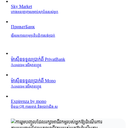
Sky Market
ហាងអនឡាញសម្រាប់ស្ថាប័នរបស់អ្នក
ПриватБанк
ធ្វើសមកាលកម្មប្រតិបត្តិការបង់ប្រាក់
ម៉ាស៊ីនទទួលប្រាក់ពី PrivatBank
Acquiring លើស្មាតហ្វូន
ម៉ាស៊ីនទទួលប្រាក់ពី Mono
Acquiring លើស្មាតហ្វូន
Expirenza by mono
មឺនុយ QR ការទូទាត់ និងប្រាក់ជើង ស