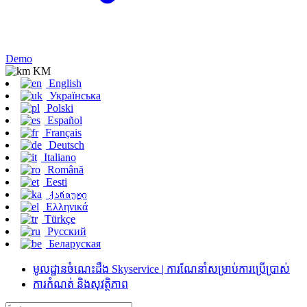
Demo
KM
English
Українська
Polski
Español
Français
Deutsch
Italiano
Română
Eesti
ქართული
Ελληνικά
Türkçe
Русский
Беларуская
មូលដ្ឋានចំណេះដឹង Skyservice | ការណែនាំសម្រាប់ការប្រើប្រាស់
ការកំណត់ និងសុវត្ថិភាព