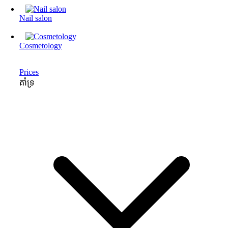
Nail salon
Cosmetology
Prices
គាំទ្រ