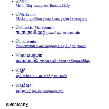
Menu
ទំនិញ, កាតបច្ចេកទេស និងឧបករណ៍កែប្រែ
Marketing
អតិថិជន ប្រាក់រង្វាន់ ការផ្សព្វផ្សាយ និងការបញ្ចុះតម្លៃ
ការគ្រប់គ្រង​ហិរញ្ញវត្ថុ
ប្រាក់សាច់ ចំណាយ របាយការណ៍
Pos-terminal
ការលក់ បោះពុម្ពបង្កាន់ដៃ ប្រតិបត្តិការ ប្រាក់សាច់
គណនេយ្យឃ្លាំង
ការទទួល សរស័ប និងការត្រួតពិនិត្យសារពើភ័ណ្ឌ
ស្ថិតិ
ការវិភាគ ABC ចលនា ទំនិញ របាយការណ៍
សន្តិសុខ
សិទ្ធិចូលប្រើ ប្រតិបត្តិការគ្រោះថ្នាក់
សមាហរណកម្ម