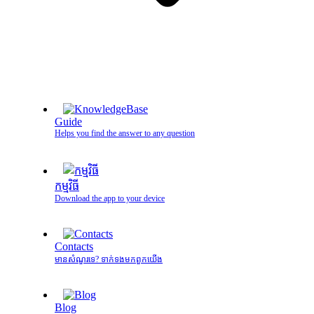
Guide
Helps you find the answer to any question
កម្មវិធី
Download the app to your device
Contacts
មានសំណួរទេ? ទាក់ទងមកពួកយើង
Blog