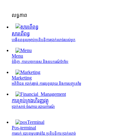
លទ្ធភាព
សារពើពន្ធ
បង្កើតពន្ធសម្រាប់ប្រតិបត្តិការប្រាក់សាច់របស់អ្នក
Menu
ទំនិញ, កាតបច្ចេកទេស និងឧបករណ៍កែប្រែ
Marketing
អតិថិជន ប្រាក់រង្វាន់ ការផ្សព្វផ្សាយ និងការបញ្ចុះតម្លៃ
ការគ្រប់គ្រង​ហិរញ្ញវត្ថុ
ប្រាក់សាច់ ចំណាយ របាយការណ៍
Pos-terminal
ការលក់ បោះពុម្ពបង្កាន់ដៃ ប្រតិបត្តិការ ប្រាក់សាច់