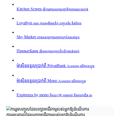
Kitchen Screen
ធ្វើការជាមួយការបញ្ជាទិញតាមរយៈអេក្រង់
Loyallyst
បូណូ កាតអេឡិចត្រូនិក បញ្ចុះតម្លៃ និងវិភាគ
Sky Market
ហាងអនឡាញសម្រាប់ស្ថាប័នរបស់អ្នក
ПриватБанк
ធ្វើសមកាលកម្មប្រតិបត្តិការបង់ប្រាក់
ម៉ាស៊ីនទទួលប្រាក់ពី PrivatBank
Acquiring លើស្មាតហ្វូន
ម៉ាស៊ីនទទួលប្រាក់ពី Mono
Acquiring លើស្មាតហ្វូន
Expirenza by mono
មឺនុយ QR ការទូទាត់ និងប្រាក់ជើង ស
ការរួមបញ្ចូលដែលរក្សាអាជីវកម្មរបស់អ្នកឱ្យដំណើរការ