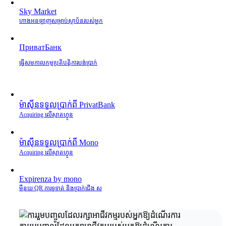
Sky Market
ហាងអនឡាញសម្រាប់ស្ថាប័នរបស់អ្នក
ПриватБанк
ធ្វើសមកាលកម្មប្រតិបត្តិការបង់ប្រាក់
ម៉ាស៊ីនទទួលប្រាក់ពី PrivatBank
Acquiring លើស្មាតហ្វូន
ម៉ាស៊ីនទទួលប្រាក់ពី Mono
Acquiring លើស្មាតហ្វូន
Expirenza by mono
មឺនុយ QR ការទូទាត់ និងប្រាក់ជើង ស