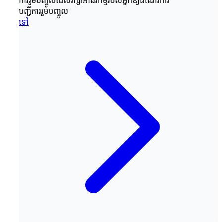
ការរួមបញ្ចូលដែលរក្សាអាជីវកម្មរបស់អ្នកឱ្យដំណើរការ
បញ្ជីការរួមបញ្ចូល
ទៅ