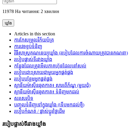
11978 На читання: 2 хвилин
ឃ្លាំង
Articles in this section
ការកែសម្រួលវិក័យប័ត្រ
ការវេចខ្ចប់ទំនិញ
វិធីសាស្រ្តគណនេយ្យឃ្លាំង (របៀបដែលការចំណាយត្រូវបានគណនា)
របៀបផ្លាស់ទីរវាងឃ្លាំង
កន្លែងដែលត្រូវមើលភាគហ៊ុនដែលនៅសល់
របៀបដោះស្រាយជាមួយអ្នកផ្គត់ផ្គង់
របៀបបន្ថែមអ្នកផ្គត់ផ្គង់
ស្ថានីយម៉ាស៊ីនឆូតកាត៖ សារពើភ័ណ្ឌ (មួយដុំ)
ស្ថានីយម៉ាស៊ីនឆូតកាត៖ ទំនិញមកដល់
សរសេរ​បិទ
បញ្ចូលទំនិញទៅក្នុងឃ្លាំង (ទើបមកដល់ថ្មី)
របៀបកំណត់ / ផ្លាស់ប្តូរថ្លៃដើម
របៀបផ្លាស់ទីរវាងឃ្លាំង