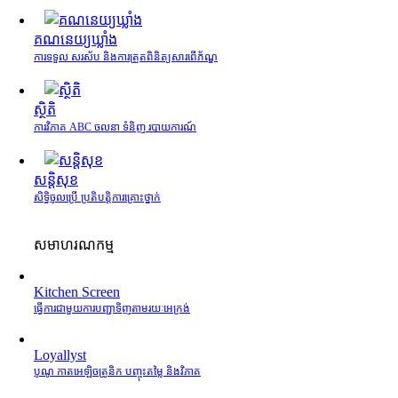
គណនេយ្យឃ្លាំង
ការទទួល សរស័ប និងការត្រួតពិនិត្យសារពើភ័ណ្ឌ
ស្ថិតិ
ការវិភាគ ABC ចលនា ទំនិញ របាយការណ៍
សន្តិសុខ
សិទ្ធិចូលប្រើ ប្រតិបត្តិការគ្រោះថ្នាក់
សមាហរណកម្ម
Kitchen Screen
ធ្វើការជាមួយការបញ្ជាទិញតាមរយៈអេក្រង់
Loyallyst
បូណូ កាតអេឡិចត្រូនិក បញ្ចុះតម្លៃ និងវិភាគ