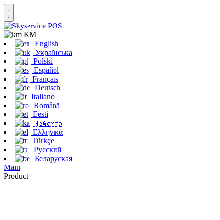
KM
English
Українська
Polski
Español
Français
Deutsch
Italiano
Română
Eesti
ქართული
Ελληνικά
Türkçe
Русский
Беларуская
Main
Product