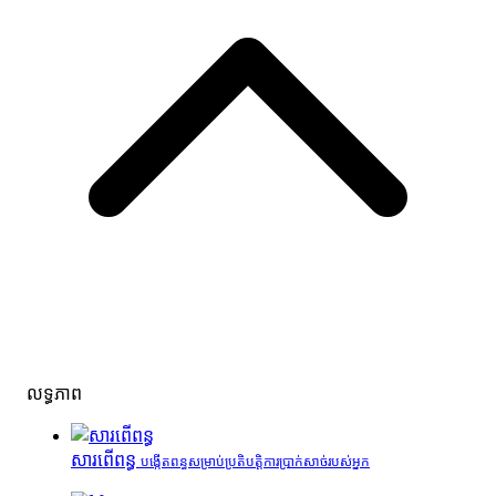
លទ្ធភាព
សារពើពន្ធ
បង្កើតពន្ធសម្រាប់ប្រតិបត្តិការប្រាក់សាច់របស់អ្នក