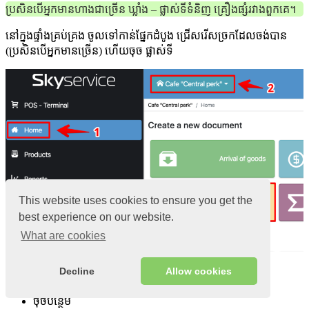
ប្រសិនបើអ្នកមានហាងជាច្រើន ឃ្លាំង – ផ្លាស់ទីទំនិញ គ្រឿងផ្សំរវាងពួកគេ។
នៅក្នុងផ្ទាំងគ្រប់គ្រង ចូលទៅកាន់ផ្នែកដំបូង ជ្រើសរើសច្រកដែលចង់បាន
(ប្រសិនបើអ្នកមានច្រើន) ហើយចុច ផ្លាស់ទី
This website uses cookies to ensure you get the
best experience on our website.
What are cookies
ជ្រើសរើសឃ្លាំង/ច្រកចេញដែលចលនានឹងប្រព្រឹត្តទៅ
Decline
Allow cookies
បញ្ចូល ឈ្មោះ ផលិតផល និង បរិមាណ
ចុច​បន្ថែម