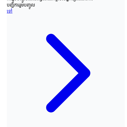
បញ្ជីការរួមបញ្ចូល
ទៅ