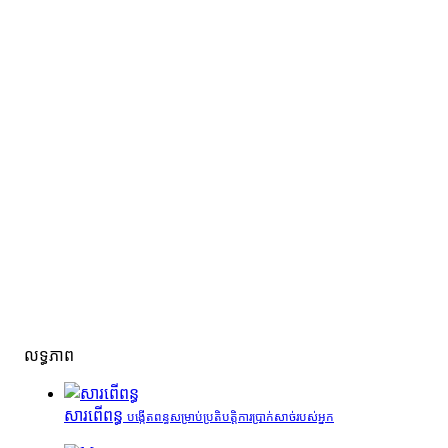
លទ្ធភាព
សារពើពន្ធ
បង្កើតពន្ធសម្រាប់ប្រតិបត្តិការប្រាក់សាច់របស់អ្នក