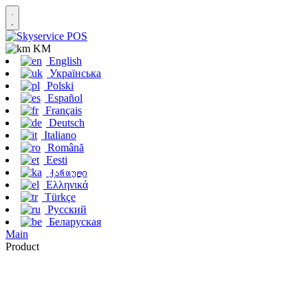
KM
English
Українська
Polski
Español
Français
Deutsch
Italiano
Română
Eesti
ქართული
Ελληνικά
Türkçe
Русский
Беларуская
Main
Product