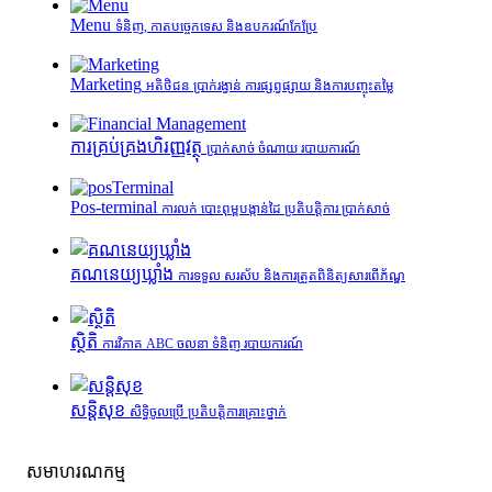
Menu
ទំនិញ, កាតបច្ចេកទេស និងឧបករណ៍កែប្រែ
Marketing
អតិថិជន ប្រាក់រង្វាន់ ការផ្សព្វផ្សាយ និងការបញ្ចុះតម្លៃ
ការគ្រប់គ្រង​ហិរញ្ញវត្ថុ
ប្រាក់សាច់ ចំណាយ របាយការណ៍
Pos-terminal
ការលក់ បោះពុម្ពបង្កាន់ដៃ ប្រតិបត្តិការ ប្រាក់សាច់
គណនេយ្យឃ្លាំង
ការទទួល សរស័ប និងការត្រួតពិនិត្យសារពើភ័ណ្ឌ
ស្ថិតិ
ការវិភាគ ABC ចលនា ទំនិញ របាយការណ៍
សន្តិសុខ
សិទ្ធិចូលប្រើ ប្រតិបត្តិការគ្រោះថ្នាក់
សមាហរណកម្ម