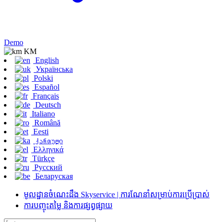
Demo
KM
English
Українська
Polski
Español
Français
Deutsch
Italiano
Română
Eesti
ქართული
Ελληνικά
Türkçe
Русский
Беларуская
មូលដ្ឋានចំណេះដឹង Skyservice | ការណែនាំសម្រាប់ការប្រើប្រាស់
ការបញ្ចុះតម្លៃ និងការផ្សព្វផ្សាយ