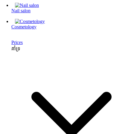
Nail salon
Cosmetology
Prices
គាំទ្រ