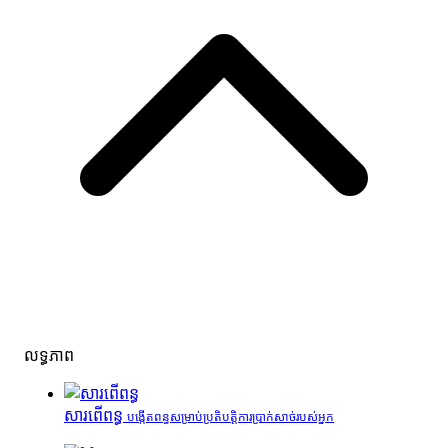
លទ្ធភាព
សារពើពន្ធ
បង្កើតពន្ធសម្រាប់ប្រតិបត្តិការប្រាក់សាច់របស់អ្នក