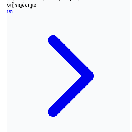
បញ្ជីការរួមបញ្ចូល
ទៅ