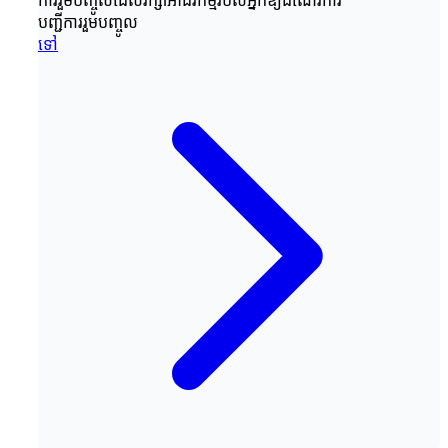
ការរួមបញ្ចូលដែលរក្សាអាជីវកម្មរបស់អ្នកឱ្យដំណើរការ
បញ្ជីការរួមបញ្ចូល
ទៅ