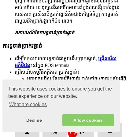
ដុល្លារ គាត់អាចបង់ប្រាក់ជាមួយនឹងប្រាក់រង្វាន់លើទំនិញទាំង
អស់ ហើយ 10 ដុល្លារនឹងនៅតែមាននៅក្នុងគណនីប្រាក់រង្វាន់
របស់គាត់ ប្រសិនបើប្រាក់រង្វាន់តិចជាងតម្លៃទំនិញ ការទូទាត់
ជាមួយនឹងប្រាក់រង្វាន់គឺមិន អាច។
ឧទាហរណ៍នៃការទូទាត់ប្រាក់រង្វាន់
ការទូទាត់ប្រាក់រង្វាន់
ដើម្បីទទួលយកការទូទាត់ជាមួយនឹងប្រាក់រង្វាន់,
ជ្រើសរើស
អតិថិជន
នៅក្នុង POS terminal
ជ្រើសរើសកម្មវិធីភក្ដីភាព ប្រាក់រង្វាន់៖
អ្នកអាចជ្រើសរើសកម្មវិធីប្រាក់រង្វាន់នៅក្នុងកាតរបស់អតិថិ
ជនតាមលំនាំដើម ;
This website uses cookies to ensure you get the
ជ្រើសរើស ក
កម្មវិធីប្រាក់រង្វាន់នៅក្នុងស្ថានីយ Pos
.
best experience on our website.
Click
Payment
What are cookies
Decline
Allow cookies