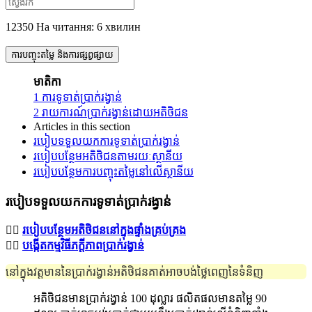
12350 На читання: 6 хвилин
ការបញ្ចុះតម្លៃ និងការផ្សព្វផ្សាយ
មាតិកា
1
ការទូទាត់ប្រាក់រង្វាន់
2
រាយការណ៍ប្រាក់រង្វាន់ដោយអតិថិជន
Articles in this section
របៀបទទួលយកការទូទាត់ប្រាក់រង្វាន់
របៀបបន្ថែមអតិថិជនតាមរយៈស្ថានីយ
របៀបបន្ថែមការបញ្ចុះតម្លៃនៅលើស្ថានីយ
របៀបទទួលយកការទូទាត់ប្រាក់រង្វាន់
☝🏼
របៀបបន្ថែមអតិថិជននៅក្នុងផ្ទាំងគ្រប់គ្រង
☝🏼
បង្កើតកម្មវិធីភក្ដីភាពប្រាក់រង្វាន់
នៅក្នុងវត្តមាននៃប្រាក់រង្វាន់អតិថិជនគាត់អាចបង់ថ្លៃពេញនៃទំនិញ
អតិថិជនមានប្រាក់រង្វាន់ 100 ដុល្លារ ផលិតផលមានតម្លៃ 90