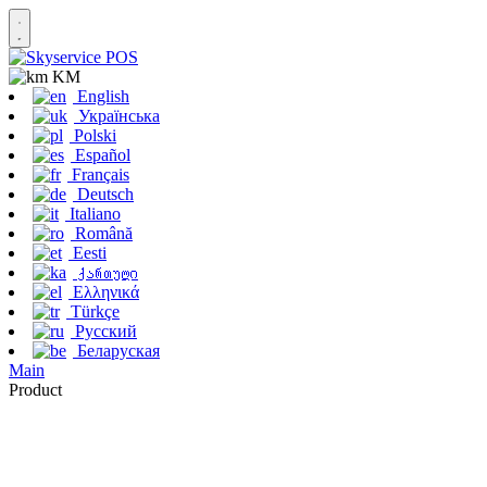
KM
English
Українська
Polski
Español
Français
Deutsch
Italiano
Română
Eesti
ქართული
Ελληνικά
Türkçe
Русский
Беларуская
Main
Product