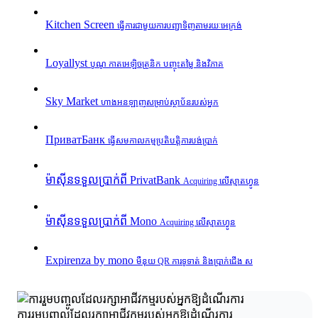
Kitchen Screen
ធ្វើការជាមួយការបញ្ជាទិញតាមរយៈអេក្រង់
Loyallyst
បូណូ កាតអេឡិចត្រូនិក បញ្ចុះតម្លៃ និងវិភាគ
Sky Market
ហាងអនឡាញសម្រាប់ស្ថាប័នរបស់អ្នក
ПриватБанк
ធ្វើសមកាលកម្មប្រតិបត្តិការបង់ប្រាក់
ម៉ាស៊ីនទទួលប្រាក់ពី PrivatBank
Acquiring លើស្មាតហ្វូន
ម៉ាស៊ីនទទួលប្រាក់ពី Mono
Acquiring លើស្មាតហ្វូន
Expirenza by mono
មឺនុយ QR ការទូទាត់ និងប្រាក់ជើង ស
ការរួមបញ្ចូលដែលរក្សាអាជីវកម្មរបស់អ្នកឱ្យដំណើរការ