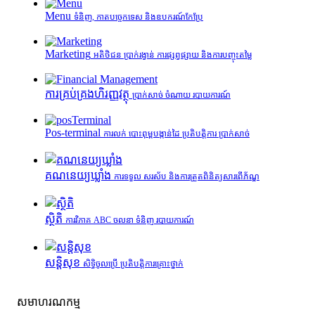
Menu
ទំនិញ, កាតបច្ចេកទេស និងឧបករណ៍កែប្រែ
Marketing
អតិថិជន ប្រាក់រង្វាន់ ការផ្សព្វផ្សាយ និងការបញ្ចុះតម្លៃ
ការគ្រប់គ្រង​ហិរញ្ញវត្ថុ
ប្រាក់សាច់ ចំណាយ របាយការណ៍
Pos-terminal
ការលក់ បោះពុម្ពបង្កាន់ដៃ ប្រតិបត្តិការ ប្រាក់សាច់
គណនេយ្យឃ្លាំង
ការទទួល សរស័ប និងការត្រួតពិនិត្យសារពើភ័ណ្ឌ
ស្ថិតិ
ការវិភាគ ABC ចលនា ទំនិញ របាយការណ៍
សន្តិសុខ
សិទ្ធិចូលប្រើ ប្រតិបត្តិការគ្រោះថ្នាក់
សមាហរណកម្ម