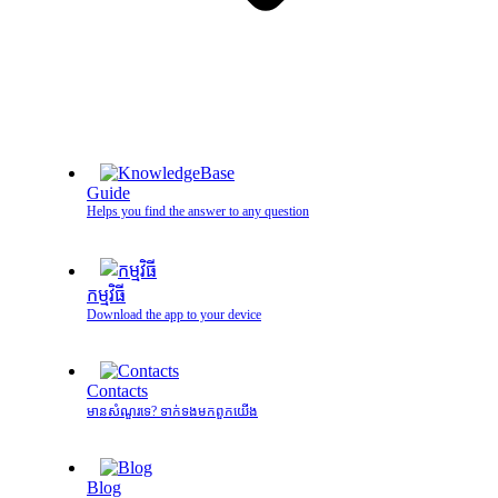
Guide
Helps you find the answer to any question
កម្មវិធី
Download the app to your device
Contacts
មានសំណួរទេ? ទាក់ទងមកពួកយើង
Blog