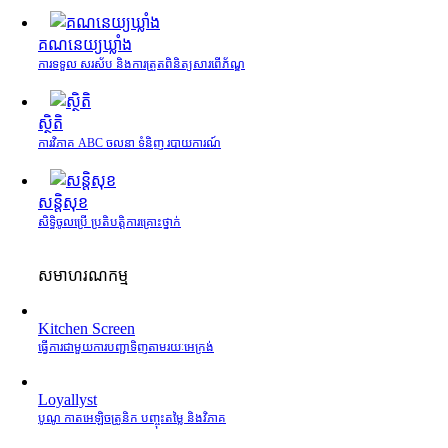
គណនេយ្យឃ្លាំង
ការទទួល សរស័ប និងការត្រួតពិនិត្យសារពើភ័ណ្ឌ
ស្ថិតិ
ការវិភាគ ABC ចលនា ទំនិញ របាយការណ៍
សន្តិសុខ
សិទ្ធិចូលប្រើ ប្រតិបត្តិការគ្រោះថ្នាក់
សមាហរណកម្ម
Kitchen Screen
ធ្វើការជាមួយការបញ្ជាទិញតាមរយៈអេក្រង់
Loyallyst
បូណូ កាតអេឡិចត្រូនិក បញ្ចុះតម្លៃ និងវិភាគ