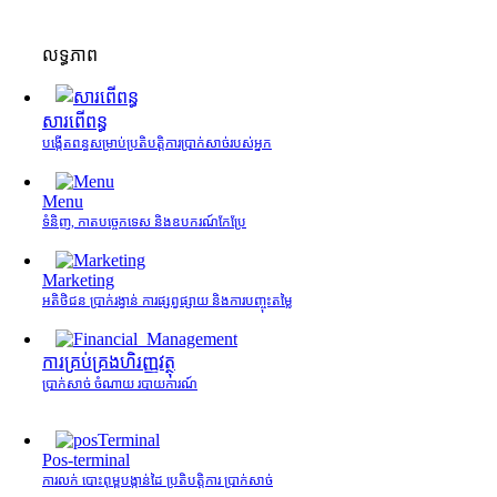
លទ្ធភាព
សារពើពន្ធ
បង្កើតពន្ធសម្រាប់ប្រតិបត្តិការប្រាក់សាច់របស់អ្នក
Menu
ទំនិញ, កាតបច្ចេកទេស និងឧបករណ៍កែប្រែ
Marketing
អតិថិជន ប្រាក់រង្វាន់ ការផ្សព្វផ្សាយ និងការបញ្ចុះតម្លៃ
ការគ្រប់គ្រង​ហិរញ្ញវត្ថុ
ប្រាក់សាច់ ចំណាយ របាយការណ៍
Pos-terminal
ការលក់ បោះពុម្ពបង្កាន់ដៃ ប្រតិបត្តិការ ប្រាក់សាច់