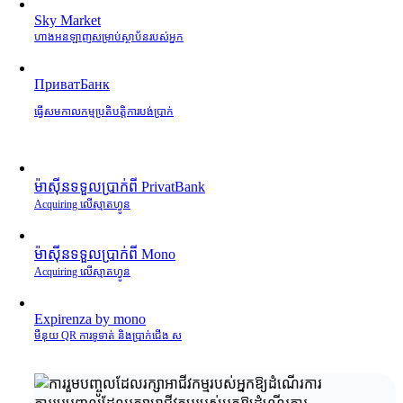
Sky Market
ហាងអនឡាញសម្រាប់ស្ថាប័នរបស់អ្នក
ПриватБанк
ធ្វើសមកាលកម្មប្រតិបត្តិការបង់ប្រាក់
ម៉ាស៊ីនទទួលប្រាក់ពី PrivatBank
Acquiring លើស្មាតហ្វូន
ម៉ាស៊ីនទទួលប្រាក់ពី Mono
Acquiring លើស្មាតហ្វូន
Expirenza by mono
មឺនុយ QR ការទូទាត់ និងប្រាក់ជើង ស