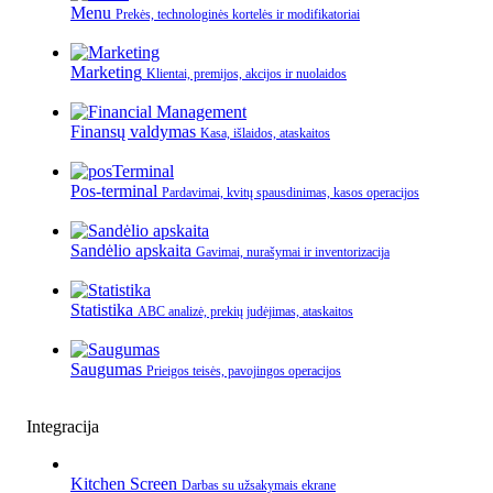
Menu
Prekės, technologinės kortelės ir modifikatoriai
Marketing
Klientai, premijos, akcijos ir nuolaidos
Finansų valdymas
Kasa, išlaidos, ataskaitos
Pos-terminal
Pardavimai, kvitų spausdinimas, kasos operacijos
Sandėlio apskaita
Gavimai, nurašymai ir inventorizacija
Statistika
ABC analizė, prekių judėjimas, ataskaitos
Saugumas
Prieigos teisės, pavojingos operacijos
Integracija
Kitchen Screen
Darbas su užsakymais ekrane