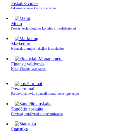
Fiskalizavimas
Fiksuokite savo kasos operacijas
Menu
Prekės, technologinės kortelės ir modifikatoriai
Marketing
Klientai, premijos, akcijos ir nuolaidos
Finansų valdymas
Kasa, išlaidos, ataskaitos
Pos-terminal
Pardavimai, kvitų spausdinimas, kasos operacijos
Sandėlio apskaita
Gavimai, nurašymai ir inventorizacija
Statistika