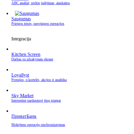
ABC analizė, prekių judėjimas, ataskaitos
Saugumas
Prieigos teisės, pavojingos operacijos
Integracija
Kitchen Screen
Darbas su užsakymais ekrane
Loyallyst
Premijos, e‑kortelės, akcijos ir analitika
Sky Market
Internetinė parduotuvė jūsų įstaigai
ПриватБанк
Mokėjimo operacijų sinchronizavimas