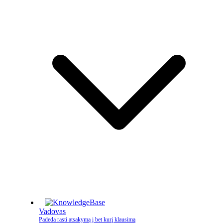
Vadovas
Padeda rasti atsakymą į bet kurį klausimą