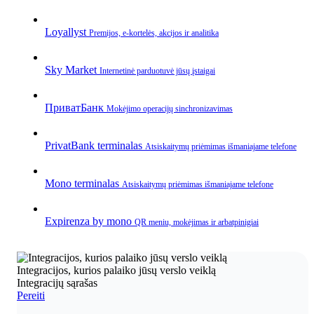
Loyallyst
Premijos, e‑kortelės, akcijos ir analitika
Sky Market
Internetinė parduotuvė jūsų įstaigai
ПриватБанк
Mokėjimo operacijų sinchronizavimas
PrivatBank terminalas
Atsiskaitymų priėmimas išmaniajame telefone
Mono terminalas
Atsiskaitymų priėmimas išmaniajame telefone
Expirenza by mono
QR meniu, mokėjimas ir arbatpinigiai
Integracijos, kurios palaiko jūsų verslo veiklą
Integracijų sąrašas
Pereiti