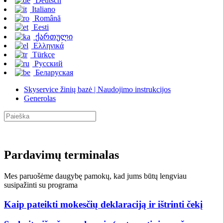
Deutsch
Italiano
Română
Eesti
ქართული
Ελληνικά
Türkçe
Русский
Беларуская
Skyservice žinių bazė | Naudojimo instrukcijos
Generolas
Pardavimų terminalas
Mes paruošėme daugybę pamokų, kad jums būtų lengviau
susipažinti su programa
Kaip pateikti mokesčių deklaraciją ir ištrinti čekį