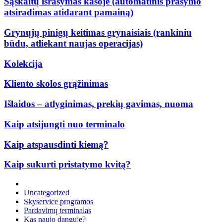
Sąskaitų išrašymas kasoje (automatinis prašymo
atsiradimas atidarant pamainą)
Grynųjų pinigų keitimas grynaisiais (rankiniu
būdu, atliekant naujas operacijas)
Kolekcija
Kliento skolos grąžinimas
Išlaidos – atlyginimas, prekių gavimas, nuoma
Kaip atsijungti nuo terminalo
Kaip atspausdinti kiemą?
Kaip sukurti pristatymo kvitą?
Uncategorized
Skyservice programos
Pardavimų terminalas
Kas naujo danguje?