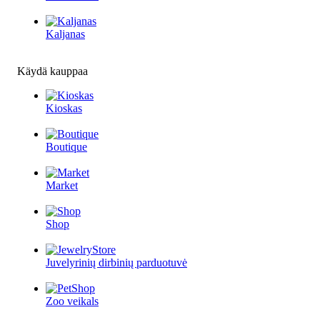
Kaljanas
Käydä kauppaa
Kioskas
Boutique
Market
Shop
Juvelyrinių dirbinių parduotuvė
Zoo veikals