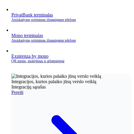
PrivatBank terminalas
Atsiskaitymų priėmimas išmaniajame telefone
Mono terminalas
Atsiskaitymų priėmimas išmaniajame telefone
Expirenza by mono
QR meniu, mokėjimas ir arbatpinigiai
Integracijos, kurios palaiko jūsų verslo veiklą
Integracijų sąrašas
Pereiti