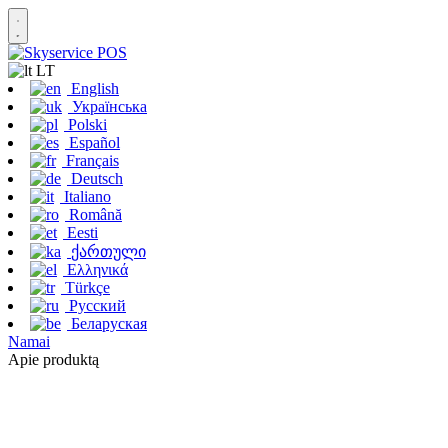
LT
English
Українська
Polski
Español
Français
Deutsch
Italiano
Română
Eesti
ქართული
Ελληνικά
Türkçe
Русский
Беларуская
Namai
Apie produktą