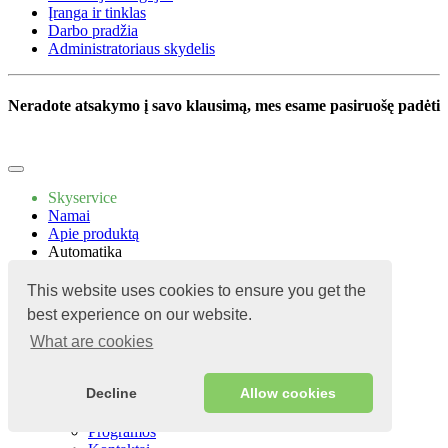
Įranga ir tinklas
Darbo pradžia
Administratoriaus skydelis
Neradote atsakymo į savo klausimą, mes esame pasiruošę padėti
Parašyk mums
Skyservice
Namai
Apie produktą
Automatika
Kavinė
Kavos namai
This website uses cookies to ensure you get the
Food Truck
best experience on our website.
Kaljanas
Kepykla
What are cookies
Konditerijos gaminiai
Kainos
Decline
Allow cookies
Programos
Vadovas
Programos