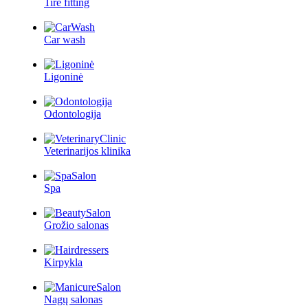
Tire fitting
Car wash
Ligoninė
Odontologija
Veterinarijos klinika
Spa
Grožio salonas
Kirpykla
Nagų salonas