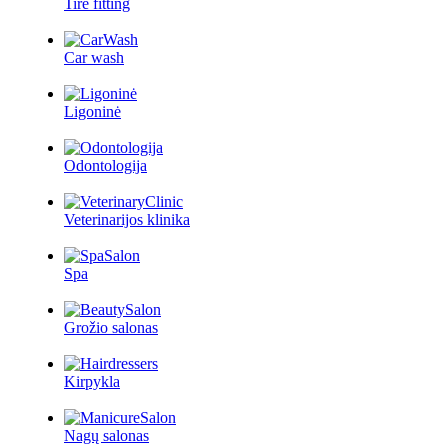
Tire fitting
Car wash
Ligoninė
Odontologija
Veterinarijos klinika
Spa
Grožio salonas
Kirpykla
Nagų salonas