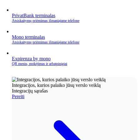
PrivatBank terminalas
Atsiskaitymų priėmimas išmaniajame telefone
Mono terminalas
Atsiskaitymų priėmimas išmaniajame telefone
Expirenza by mono
QR meniu, mokėjimas ir arbatpinigiai
Integracijos, kurios palaiko jūsų verslo veiklą
Integracijų sąrašas
Pereiti