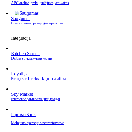
ABC analizė, prekių judėjimas, ataskaitos
Saugumas
Prieigos teisės, pavojingos operacijos
Integracija
Kitchen Screen
Darbas su užsakymais ekrane
Loyallyst
Premijos, e‑kortelės, akcijos ir analitika
Sky Market
Internetinė parduotuvė jūsų įstaigai
ПриватБанк
Mokėjimo operacijų sinchronizavimas