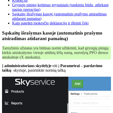
Kolekcija
Grynųjų pinigų keitimas grynaisiais (rankiniu būdu, atliekant
naujas operacijas)
Sąskaitų išrašymas kasoje (automatinis prašymo atsiradimas
atidarant pamainą)
Kaip pateikti mokesčių deklaraciją ir ištrinti čekį
Sąskaitų išrašymas kasoje (automatinis prašymo
atsiradimas atidarant pamainą)
Tarnybinis užstatas yra būtinas norint užtikrinti, kad grynųjų pinigų
kiekis atsiskaitymo vietoje atitiktų lėšų sumą, nurodytą PPO dienos
ataskaitoje (X ataskaita).
Į
administratoriaus skydelyje
eiti į
Parametrai
–
pardavimo
taškų
skyriuje, pasirinkite norimą tašką