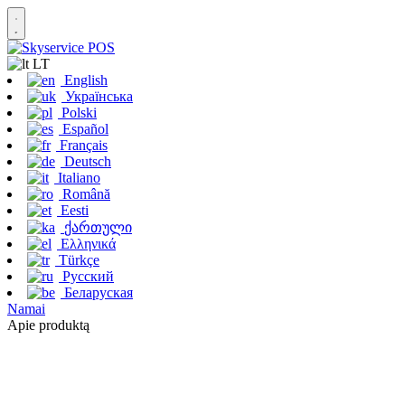
LT
English
Українська
Polski
Español
Français
Deutsch
Italiano
Română
Eesti
ქართული
Ελληνικά
Türkçe
Русский
Беларуская
Namai
Apie produktą