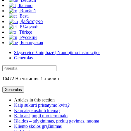
Deutsch
Italiano
Română
Eesti
ქართული
Ελληνικά
Türkçe
Русский
Беларуская
Skyservice žinių bazė | Naudojimo instrukcijos
Generolas
16472 На читання: 1 хвилин
Generolas
Articles in this section
Kaip sukurti pristatymo kvitą?
Kaip atspausdinti kiemą?
Kaip atsijungti nuo terminalo
Išlaidos – atlyginimas, prekių gavimas, nuoma
Kliento skolos grąžinimas