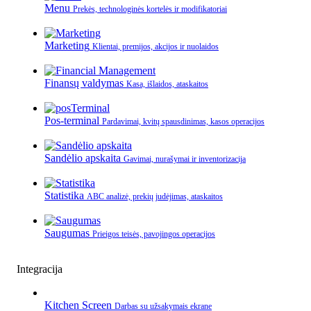
Menu
Prekės, technologinės kortelės ir modifikatoriai
Marketing
Klientai, premijos, akcijos ir nuolaidos
Finansų valdymas
Kasa, išlaidos, ataskaitos
Pos-terminal
Pardavimai, kvitų spausdinimas, kasos operacijos
Sandėlio apskaita
Gavimai, nurašymai ir inventorizacija
Statistika
ABC analizė, prekių judėjimas, ataskaitos
Saugumas
Prieigos teisės, pavojingos operacijos
Integracija
Kitchen Screen
Darbas su užsakymais ekrane