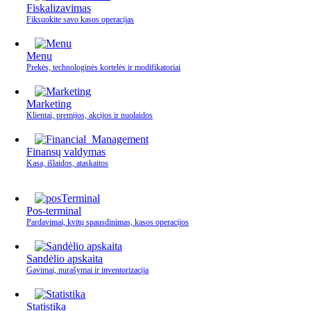
Fiskalizavimas
Fiksuokite savo kasos operacijas
Menu
Prekės, technologinės kortelės ir modifikatoriai
Marketing
Klientai, premijos, akcijos ir nuolaidos
Finansų valdymas
Kasa, išlaidos, ataskaitos
Pos-terminal
Pardavimai, kvitų spausdinimas, kasos operacijos
Sandėlio apskaita
Gavimai, nurašymai ir inventorizacija
Statistika