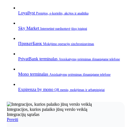
Loyallyst
Premijos, e‑kortelės, akcijos ir analitika
Sky Market
Internetinė parduotuvė jūsų įstaigai
ПриватБанк
Mokėjimo operacijų sinchronizavimas
PrivatBank terminalas
Atsiskaitymų priėmimas išmaniajame telefone
Mono terminalas
Atsiskaitymų priėmimas išmaniajame telefone
Expirenza by mono
QR meniu, mokėjimas ir arbatpinigiai
Integracijos, kurios palaiko jūsų verslo veiklą
Integracijų sąrašas
Pereiti