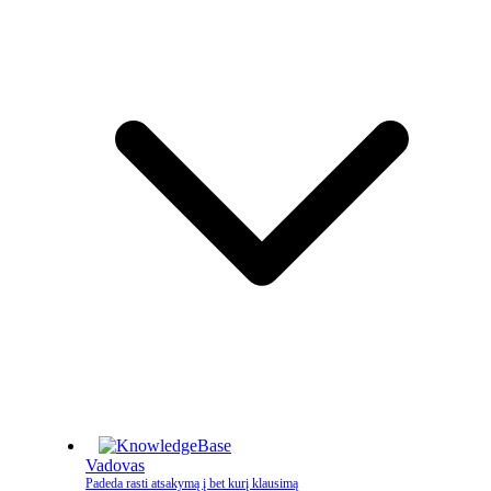
Vadovas
Padeda rasti atsakymą į bet kurį klausimą