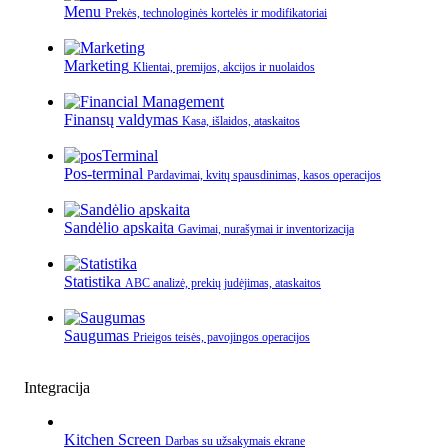
Menu
Prekės, technologinės kortelės ir modifikatoriai
Marketing
Klientai, premijos, akcijos ir nuolaidos
Finansų valdymas
Kasa, išlaidos, ataskaitos
Pos-terminal
Pardavimai, kvitų spausdinimas, kasos operacijos
Sandėlio apskaita
Gavimai, nurašymai ir inventorizacija
Statistika
ABC analizė, prekių judėjimas, ataskaitos
Saugumas
Prieigos teisės, pavojingos operacijos
Integracija
Kitchen Screen
Darbas su užsakymais ekrane