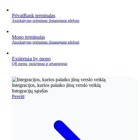
PrivatBank terminalas
Atsiskaitymų priėmimas išmaniajame telefone
Mono terminalas
Atsiskaitymų priėmimas išmaniajame telefone
Expirenza by mono
QR meniu, mokėjimas ir arbatpinigiai
Integracijos, kurios palaiko jūsų verslo veiklą
Integracijų sąrašas
Pereiti