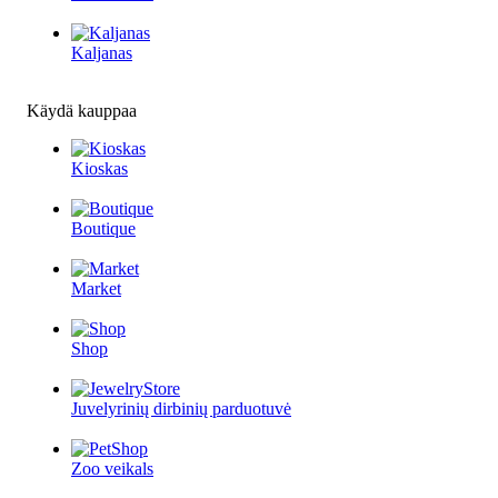
Kaljanas
Käydä kauppaa
Kioskas
Boutique
Market
Shop
Juvelyrinių dirbinių parduotuvė
Zoo veikals