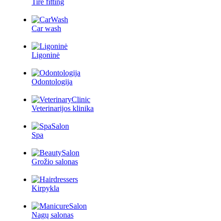
Tire fitting
Car wash
Ligoninė
Odontologija
Veterinarijos klinika
Spa
Grožio salonas
Kirpykla
Nagų salonas