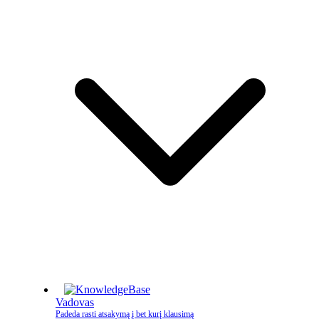
Vadovas
Padeda rasti atsakymą į bet kurį klausimą