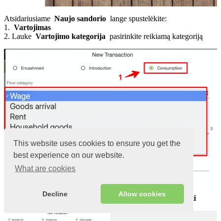
Atsidariusiame
Naujo sandorio
lange spustelėkite:
1.
Vartojimas
2. Lauke
Vartojimo kategorija
pasirinkite reikiamą kategoriją
This website uses cookies to ensure you get the
best experience on our website.
What are cookies
Decline
Allow cookies
Įveskite norimą grynųjų pinigų sumą ir spustelėkite
Išsaugoti