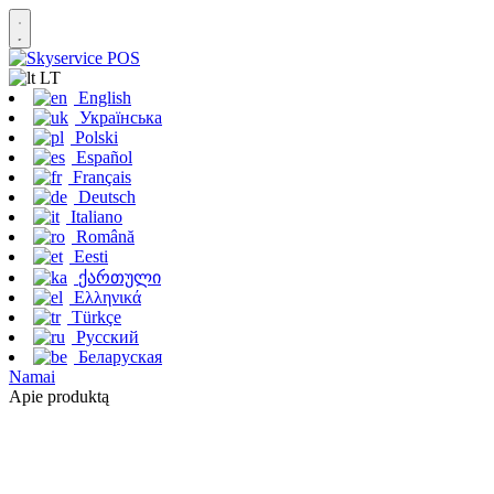
LT
English
Українська
Polski
Español
Français
Deutsch
Italiano
Română
Eesti
ქართული
Ελληνικά
Türkçe
Русский
Беларуская
Namai
Apie produktą