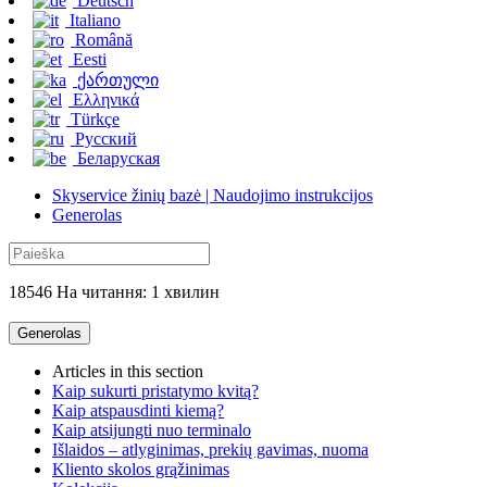
Deutsch
Italiano
Română
Eesti
ქართული
Ελληνικά
Türkçe
Русский
Беларуская
Skyservice žinių bazė | Naudojimo instrukcijos
Generolas
18546 На читання: 1 хвилин
Generolas
Articles in this section
Kaip sukurti pristatymo kvitą?
Kaip atspausdinti kiemą?
Kaip atsijungti nuo terminalo
Išlaidos – atlyginimas, prekių gavimas, nuoma
Kliento skolos grąžinimas