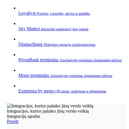
Loyallyst
Premijos, e‑kortelės, akcijos ir analitika
Sky Market
Internetinė parduotuvė jūsų įstaigai
ПриватБанк
Mokėjimo operacijų sinchronizavimas
PrivatBank terminalas
Atsiskaitymų priėmimas išmaniajame telefone
Mono terminalas
Atsiskaitymų priėmimas išmaniajame telefone
Expirenza by mono
QR meniu, mokėjimas ir arbatpinigiai
Integracijos, kurios palaiko jūsų verslo veiklą
Integracijų sąrašas
Pereiti