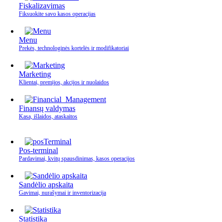
Fiskalizavimas
Fiksuokite savo kasos operacijas
Menu
Prekės, technologinės kortelės ir modifikatoriai
Marketing
Klientai, premijos, akcijos ir nuolaidos
Finansų valdymas
Kasa, išlaidos, ataskaitos
Pos-terminal
Pardavimai, kvitų spausdinimas, kasos operacijos
Sandėlio apskaita
Gavimai, nurašymai ir inventorizacija
Statistika