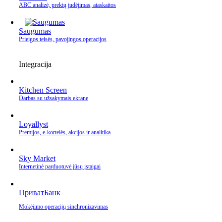
ABC analizė, prekių judėjimas, ataskaitos
Saugumas
Prieigos teisės, pavojingos operacijos
Integracija
Kitchen Screen
Darbas su užsakymais ekrane
Loyallyst
Premijos, e‑kortelės, akcijos ir analitika
Sky Market
Internetinė parduotuvė jūsų įstaigai
ПриватБанк
Mokėjimo operacijų sinchronizavimas