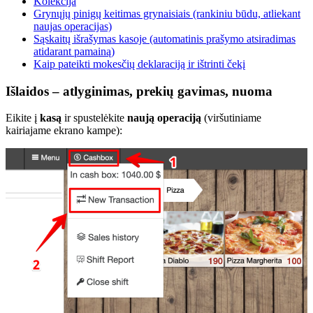
Kolekcija
Grynųjų pinigų keitimas grynaisiais (rankiniu būdu, atliekant
naujas operacijas)
Sąskaitų išrašymas kasoje (automatinis prašymo atsiradimas
atidarant pamainą)
Kaip pateikti mokesčių deklaraciją ir ištrinti čekį
Išlaidos – atlyginimas, prekių gavimas, nuoma
Eikite į
kasą
ir spustelėkite
naują operaciją
(viršutiniame
kairiajame ekrano kampe):