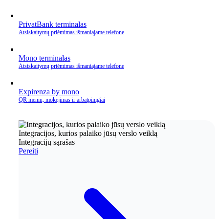
PrivatBank terminalas
Atsiskaitymų priėmimas išmaniajame telefone
Mono terminalas
Atsiskaitymų priėmimas išmaniajame telefone
Expirenza by mono
QR meniu, mokėjimas ir arbatpinigiai
Integracijos, kurios palaiko jūsų verslo veiklą
Integracijų sąrašas
Pereiti