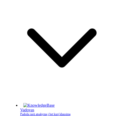
Vadovas
Padeda rasti atsakymą į bet kurį klausimą