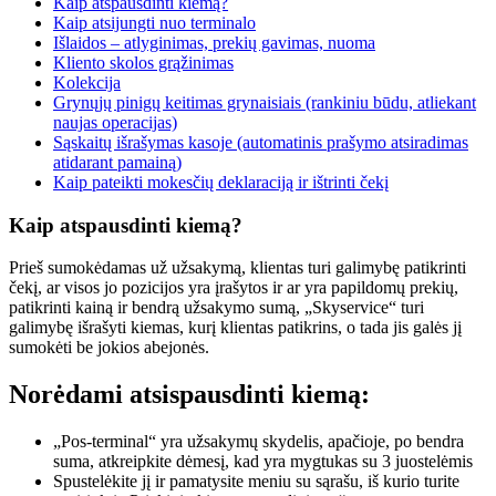
Kaip atspausdinti kiemą?
Kaip atsijungti nuo terminalo
Išlaidos – atlyginimas, prekių gavimas, nuoma
Kliento skolos grąžinimas
Kolekcija
Grynųjų pinigų keitimas grynaisiais (rankiniu būdu, atliekant
naujas operacijas)
Sąskaitų išrašymas kasoje (automatinis prašymo atsiradimas
atidarant pamainą)
Kaip pateikti mokesčių deklaraciją ir ištrinti čekį
Kaip atspausdinti kiemą?
Prieš sumokėdamas už užsakymą, klientas turi galimybę patikrinti
čekį, ar visos jo pozicijos yra įrašytos ir ar yra papildomų prekių,
patikrinti kainą ir bendrą užsakymo sumą, „Skyservice“ turi
galimybę išrašyti kiemas, kurį klientas patikrins, o tada jis galės jį
sumokėti be jokios abejonės.
Norėdami atsispausdinti kiemą:
„Pos-terminal“ yra užsakymų skydelis, apačioje, po bendra
suma, atkreipkite dėmesį, kad yra mygtukas su 3 juostelėmis
Spustelėkite jį ir pamatysite meniu su sąrašu, iš kurio turite