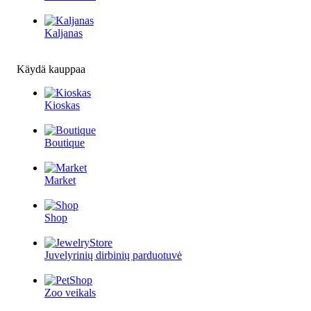
Kaljanas
Käydä kauppaa
Kioskas
Boutique
Market
Shop
Juvelyrinių dirbinių parduotuvė
Zoo veikals