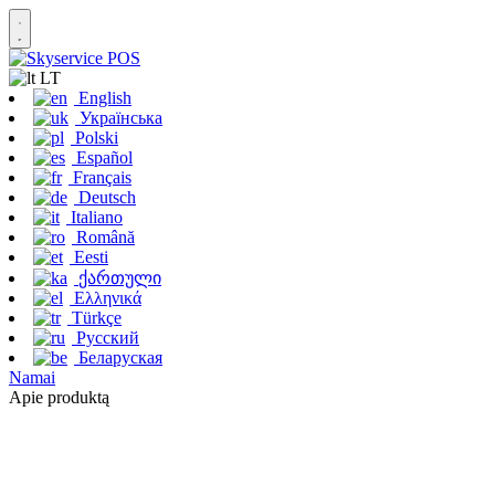
LT
English
Українська
Polski
Español
Français
Deutsch
Italiano
Română
Eesti
ქართული
Ελληνικά
Türkçe
Русский
Беларуская
Namai
Apie produktą