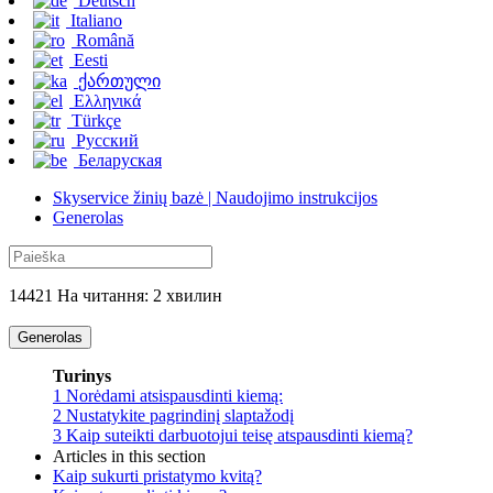
Deutsch
Italiano
Română
Eesti
ქართული
Ελληνικά
Türkçe
Русский
Беларуская
Skyservice žinių bazė | Naudojimo instrukcijos
Generolas
14421 На читання: 2 хвилин
Generolas
Turinys
1
Norėdami atsispausdinti kiemą:
2
Nustatykite pagrindinį slaptažodį
3
Kaip suteikti darbuotojui teisę atspausdinti kiemą?
Articles in this section
Kaip sukurti pristatymo kvitą?