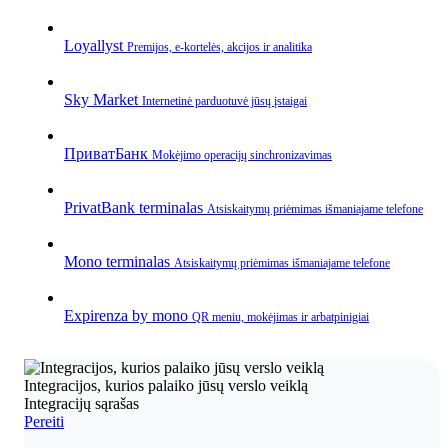
Loyallyst
Premijos, e‑kortelės, akcijos ir analitika
Sky Market
Internetinė parduotuvė jūsų įstaigai
ПриватБанк
Mokėjimo operacijų sinchronizavimas
PrivatBank terminalas
Atsiskaitymų priėmimas išmaniajame telefone
Mono terminalas
Atsiskaitymų priėmimas išmaniajame telefone
Expirenza by mono
QR meniu, mokėjimas ir arbatpinigiai
Integracijos, kurios palaiko jūsų verslo veiklą
Integracijų sąrašas
Pereiti