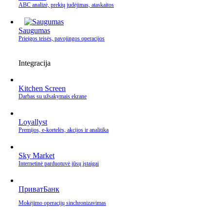
ABC analizė, prekių judėjimas, ataskaitos
Saugumas
Prieigos teisės, pavojingos operacijos
Integracija
Kitchen Screen
Darbas su užsakymais ekrane
Loyallyst
Premijos, e‑kortelės, akcijos ir analitika
Sky Market
Internetinė parduotuvė jūsų įstaigai
ПриватБанк
Mokėjimo operacijų sinchronizavimas