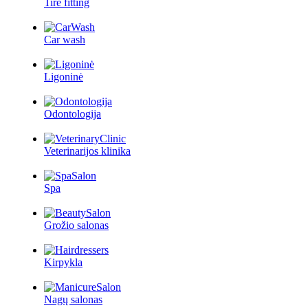
Tire fitting
Car wash
Ligoninė
Odontologija
Veterinarijos klinika
Spa
Grožio salonas
Kirpykla
Nagų salonas