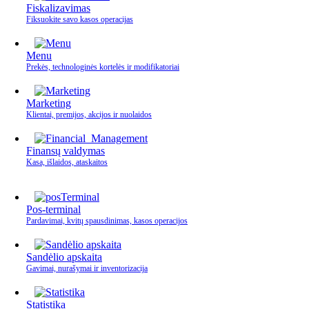
Fiskalizavimas
Fiksuokite savo kasos operacijas
Menu
Prekės, technologinės kortelės ir modifikatoriai
Marketing
Klientai, premijos, akcijos ir nuolaidos
Finansų valdymas
Kasa, išlaidos, ataskaitos
Pos-terminal
Pardavimai, kvitų spausdinimas, kasos operacijos
Sandėlio apskaita
Gavimai, nurašymai ir inventorizacija
Statistika