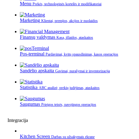
Menu
Prekės, technologinės kortelės ir modifikatoriai
Marketing
Klientai, premijos, akcijos ir nuolaidos
Finansų valdymas
Kasa, išlaidos, ataskaitos
Pos-terminal
Pardavimai, kvitų spausdinimas, kasos operacijos
Sandėlio apskaita
Gavimai, nurašymai ir inventorizacija
Statistika
ABC analizė, prekių judėjimas, ataskaitos
Saugumas
Prieigos teisės, pavojingos operacijos
Integracija
Kitchen Screen
Darbas su užsakymais ekrane