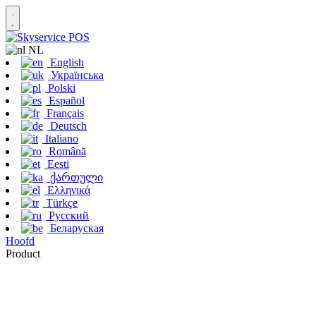
NL
English
Українська
Polski
Español
Français
Deutsch
Italiano
Română
Eesti
ქართული
Ελληνικά
Türkçe
Русский
Беларуская
Hoofd
Product