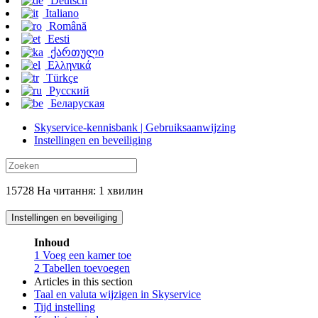
Deutsch
Italiano
Română
Eesti
ქართული
Ελληνικά
Türkçe
Русский
Беларуская
Skyservice-kennisbank | Gebruiksaanwijzing
Instellingen en beveiliging
15728 На читання: 1 хвилин
Instellingen en beveiliging
Inhoud
1
Voeg een kamer toe
2
Tabellen toevoegen
Articles in this section
Taal en valuta wijzigen in Skyservice
Tijd instelling