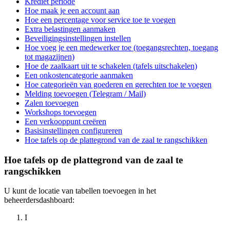
Krediet periode
Hoe maak je een account aan
Hoe een percentage voor service toe te voegen
Extra belastingen aanmaken
Beveiligingsinstellingen instellen
Hoe voeg je een medewerker toe (toegangsrechten, toegang
tot magazijnen)
Hoe de zaalkaart uit te schakelen (tafels uitschakelen)
Een onkostencategorie aanmaken
Hoe categorieën van goederen en gerechten toe te voegen
Melding toevoegen (Telegram / Mail)
Zalen toevoegen
Workshops toevoegen
Een verkooppunt creëren
Basisinstellingen configureren
Hoe tafels op de plattegrond van de zaal te rangschikken
Hoe tafels op de plattegrond van de zaal te
rangschikken
U kunt de locatie van tabellen toevoegen in het
beheerdersdashboard:
I