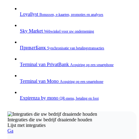
Loyallyst
Bonussen, e‑kaarten, promoties en analyses
Sky Market
Webwinkel voor uw onderneming
ПриватБанк
Synchronisatie van betalingstransacties
Terminal van PrivatBank
Acquiring op een smartphone
Terminal van Mono
Acquiring op een smartphone
Expirenza by mono
QR‑menu, betaling en fooi
Integraties die uw bedrijf draaiende houden
Lijst met integraties
Ga