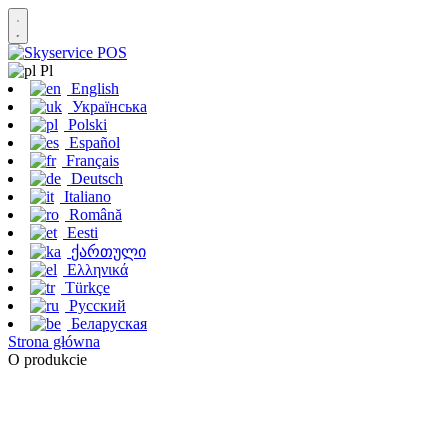
Pl
English
Українська
Polski
Español
Français
Deutsch
Italiano
Română
Eesti
ქართული
Ελληνικά
Türkçe
Русский
Беларуская
Strona główna
O produkcie