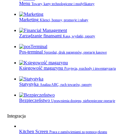
Menu
Towary, karty technologiczne i modyfikatory
Marketing
Klienci, bonusy, promocje i rabaty
Zarządzanie finansami
Kasa, wydatki, raporty
Pos-terminal
Sprzedaż, druk paragonów, operacje kasowe
Księgowość magazynu
Przyjęcia, rozchody i inwentaryzacja
Statystyka
Analiza ABC, ruch towarów, raporty
Bezpieczeństwo
Uprawnienia dostępu, niebezpieczne operacje
Integracja
Kitchen Screen
Praca z zamówieniami za pomocą ekranu