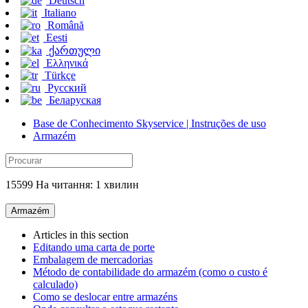
Deutsch
Italiano
Română
Eesti
ქართული
Ελληνικά
Türkçe
Русский
Беларуская
Base de Conhecimento Skyservice | Instruções de uso
Armazém
15599 На читання: 1 хвилин
Armazém
Articles in this section
Editando uma carta de porte
Embalagem de mercadorias
Método de contabilidade do armazém (como o custo é
calculado)
Como se deslocar entre armazéns