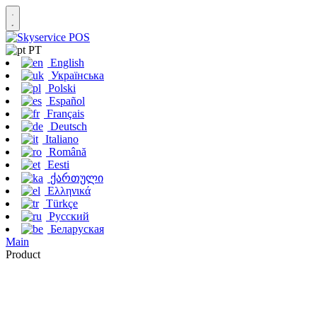
PT
English
Українська
Polski
Español
Français
Deutsch
Italiano
Română
Eesti
ქართული
Ελληνικά
Türkçe
Русский
Беларуская
Main
Product