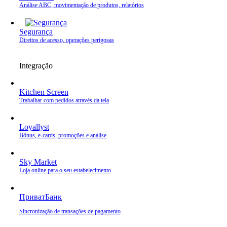
Análise ABC, movimentação de produtos, relatórios
Segurança
Direitos de acesso, operações perigosas
Integração
Kitchen Screen
Trabalhar com pedidos através da tela
Loyallyst
Bônus, e‑cards, promoções e análise
Sky Market
Loja online para o seu estabelecimento
ПриватБанк
Sincronização de transações de pagamento