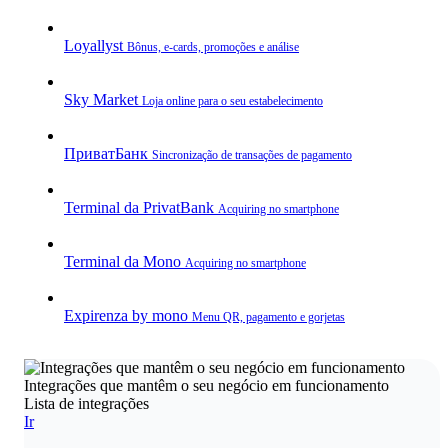
Loyallyst
Bônus, e‑cards, promoções e análise
Sky Market
Loja online para o seu estabelecimento
ПриватБанк
Sincronização de transações de pagamento
Terminal da PrivatBank
Acquiring no smartphone
Terminal da Mono
Acquiring no smartphone
Expirenza by mono
Menu QR, pagamento e gorjetas
Integrações que mantêm o seu negócio em funcionamento
Lista de integrações
Ir