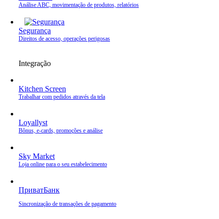
Análise ABC, movimentação de produtos, relatórios
Segurança
Direitos de acesso, operações perigosas
Integração
Kitchen Screen
Trabalhar com pedidos através da tela
Loyallyst
Bônus, e‑cards, promoções e análise
Sky Market
Loja online para o seu estabelecimento
ПриватБанк
Sincronização de transações de pagamento