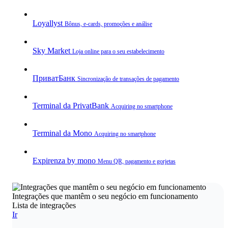
Loyallyst
Bônus, e‑cards, promoções e análise
Sky Market
Loja online para o seu estabelecimento
ПриватБанк
Sincronização de transações de pagamento
Terminal da PrivatBank
Acquiring no smartphone
Terminal da Mono
Acquiring no smartphone
Expirenza by mono
Menu QR, pagamento e gorjetas
Integrações que mantêm o seu negócio em funcionamento
Lista de integrações
Ir