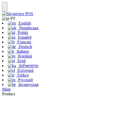
PT
English
Українська
Polski
Español
Français
Deutsch
Italiano
Română
Eesti
ქართული
Ελληνικά
Türkçe
Русский
Беларуская
Main
Product