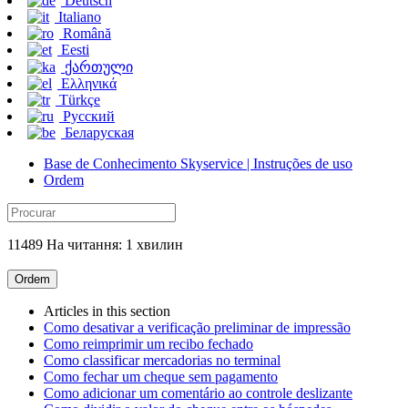
Deutsch
Italiano
Română
Eesti
ქართული
Ελληνικά
Türkçe
Русский
Беларуская
Base de Conhecimento Skyservice | Instruções de uso
Ordem
11489 На читання: 1 хвилин
Ordem
Articles in this section
Como desativar a verificação preliminar de impressão
Como reimprimir um recibo fechado
Como classificar mercadorias no terminal
Como fechar um cheque sem pagamento
Como adicionar um comentário ao controle deslizante