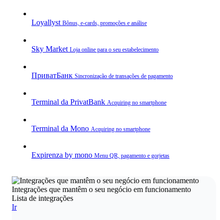
Loyallyst
Bônus, e‑cards, promoções e análise
Sky Market
Loja online para o seu estabelecimento
ПриватБанк
Sincronização de transações de pagamento
Terminal da PrivatBank
Acquiring no smartphone
Terminal da Mono
Acquiring no smartphone
Expirenza by mono
Menu QR, pagamento e gorjetas
Integrações que mantêm o seu negócio em funcionamento
Lista de integrações
Ir