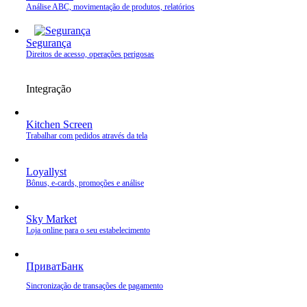
Análise ABC, movimentação de produtos, relatórios
Segurança
Direitos de acesso, operações perigosas
Integração
Kitchen Screen
Trabalhar com pedidos através da tela
Loyallyst
Bônus, e‑cards, promoções e análise
Sky Market
Loja online para o seu estabelecimento
ПриватБанк
Sincronização de transações de pagamento