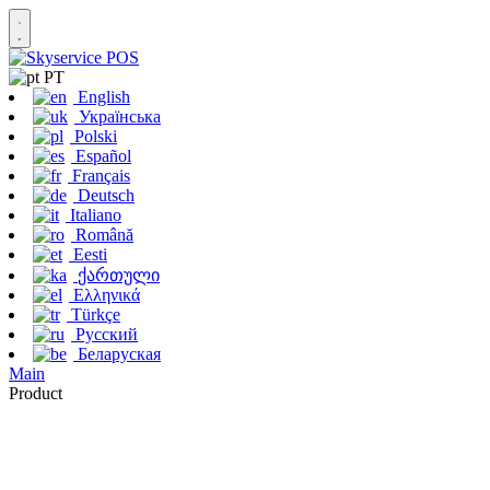
PT
English
Українська
Polski
Español
Français
Deutsch
Italiano
Română
Eesti
ქართული
Ελληνικά
Türkçe
Русский
Беларуская
Main
Product