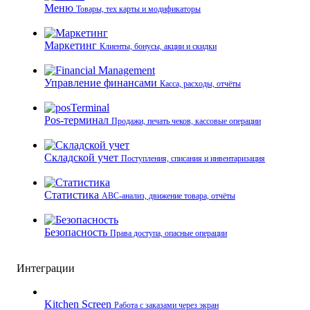
Меню
Товары, тех карты и модификаторы
Маркетинг
Клиенты, бонусы, акции и скидки
Управление финансами
Касса, расходы, отчёты
Pos-терминал
Продажи, печать чеков, кассовые операции
Складской учет
Поступления, списания и инвентаризация
Статистика
ABC-анализ, движение товара, отчёты
Безопасность
Права доступа, опасные операции
Интеграции
Kitchen Screen
Работа с заказами через экран