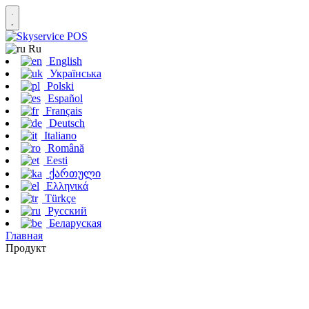
Ru
English
Українська
Polski
Español
Français
Deutsch
Italiano
Română
Eesti
ქართული
Ελληνικά
Türkçe
Русский
Беларуская
Главная
Продукт