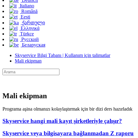
Deutsch
Italiano
Română
Eesti
ქართული
Ελληνικά
Türkçe
Русский
Беларуская
Skyservice Bilgi Tabanı | Kullanım için talimatlar
Mali ekipman
Mali ekipman
Programa aşina olmanızı kolaylaştırmak için bir dizi ders hazırladık
Skyservice hangi mali kayıt şirketleriyle çalışır?
Skyservice veya bilgisayara bağlanmadan Z raporu