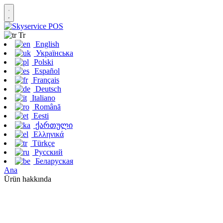
Tr
English
Українська
Polski
Español
Français
Deutsch
Italiano
Română
Eesti
ქართული
Ελληνικά
Türkçe
Русский
Беларуская
Ana
Ürün hakkında