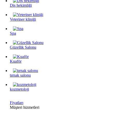
Diş hekimliği
Veteriner kliniği
Spa
Güzellik Salonu
Kuaför
tırnak salonu
kozmetoloji
Fiyatları
Müşteri hizmetleri