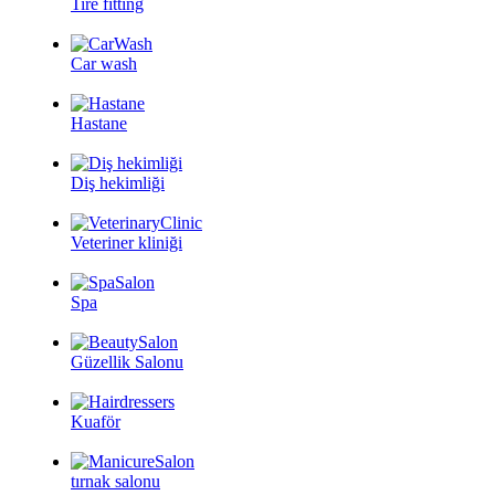
Tire fitting
Car wash
Hastane
Diş hekimliği
Veteriner kliniği
Spa
Güzellik Salonu
Kuaför
tırnak salonu