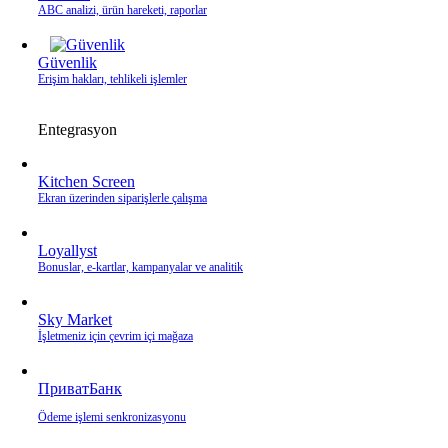
ABC analizi, ürün hareketi, raporlar
Güvenlik
Erişim hakları, tehlikeli işlemler
Entegrasyon
Kitchen Screen
Ekran üzerinden siparişlerle çalışma
Loyallyst
Bonuslar, e‑kartlar, kampanyalar ve analitik
Sky Market
İşletmeniz için çevrim içi mağaza
ПриватБанк
Ödeme işlemi senkronizasyonu