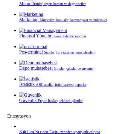
Menu
Ürünler, reçete kartları ve değiştiriciler
Marketing
Müşteriler, bonuslar, kampanyalar ve indirimler
Finansal Yönetim
Kasa, giderler, raporlar
Pos-terminal
Satışlar, fiş yazdırma, kasa işlemleri
Depo muhasebesi
Girişler, çıkışlar ve envanter
İstatistik
ABC analizi, ürün hareketi, raporlar
Güvenlik
Erişim hakları, tehlikeli işlemler
Entegrasyon
Kitchen Screen
Ekran üzerinden siparişlerle çalışma