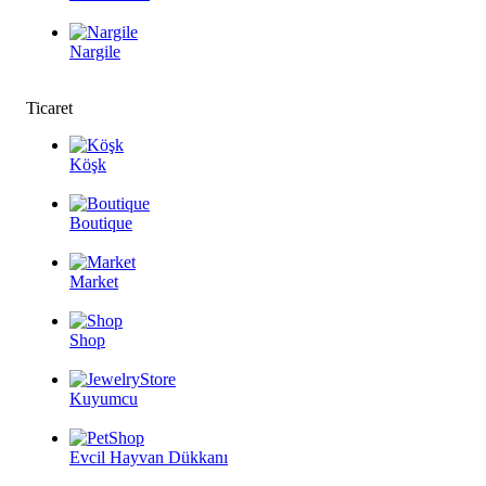
Nargile
Ticaret
Köşk
Boutique
Market
Shop
Kuyumcu
Evcil Hayvan Dükkanı