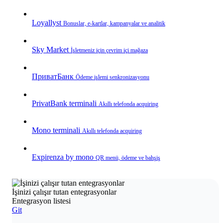
Loyallyst
Bonuslar, e‑kartlar, kampanyalar ve analitik
Sky Market
İşletmeniz için çevrim içi mağaza
ПриватБанк
Ödeme işlemi senkronizasyonu
PrivatBank terminali
Akıllı telefonda acquiring
Mono terminali
Akıllı telefonda acquiring
Expirenza by mono
QR menü, ödeme ve bahşiş
İşinizi çalışır tutan entegrasyonlar
Entegrasyon listesi
Git