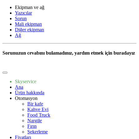
Ekipman ve ağ
Yazıcılar
Sorun
Mali ekipman
Diğer ekipman
Ağ
Sorunuzun cevabını bulamadınız, yardım etmek için buradayız
Bize yazın
Skyservice
Ana
Ürün hakkında
Otomasyon
Bir kafe
Kahve Evi
Food Truck
Nargile
Fırın
Şekerleme
Fiyatları