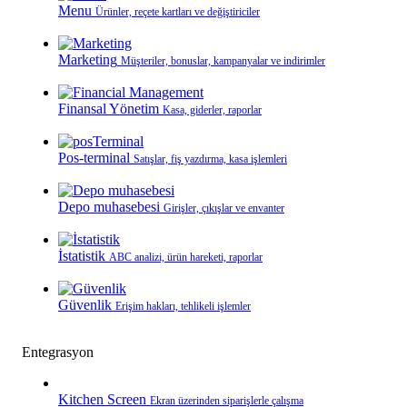
Menu
Ürünler, reçete kartları ve değiştiriciler
Marketing
Müşteriler, bonuslar, kampanyalar ve indirimler
Finansal Yönetim
Kasa, giderler, raporlar
Pos-terminal
Satışlar, fiş yazdırma, kasa işlemleri
Depo muhasebesi
Girişler, çıkışlar ve envanter
İstatistik
ABC analizi, ürün hareketi, raporlar
Güvenlik
Erişim hakları, tehlikeli işlemler
Entegrasyon
Kitchen Screen
Ekran üzerinden siparişlerle çalışma