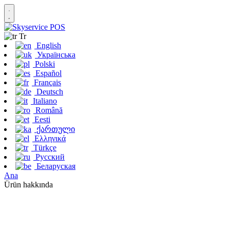
Tr
English
Українська
Polski
Español
Français
Deutsch
Italiano
Română
Eesti
ქართული
Ελληνικά
Türkçe
Русский
Беларуская
Ana
Ürün hakkında