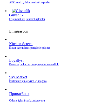
ABC analizi, ürün hareketi, raporlar
Güvenlik
Erişim hakları, tehlikeli işlemler
Entegrasyon
Kitchen Screen
Ekran üzerinden siparişlerle çalışma
Loyallyst
Bonuslar, e‑kartlar, kampanyalar ve analitik
Sky Market
İşletmeniz için çevrim içi mağaza
ПриватБанк
Ödeme işlemi senkronizasyonu