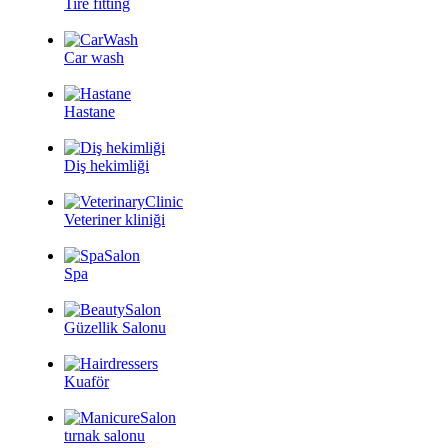
Tire fitting
Car wash
Hastane
Diş hekimliği
Veteriner kliniği
Spa
Güzellik Salonu
Kuaför
tırnak salonu