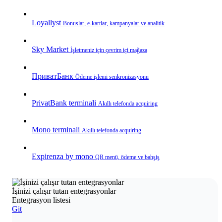
Loyallyst
Bonuslar, e‑kartlar, kampanyalar ve analitik
Sky Market
İşletmeniz için çevrim içi mağaza
ПриватБанк
Ödeme işlemi senkronizasyonu
PrivatBank terminali
Akıllı telefonda acquiring
Mono terminali
Akıllı telefonda acquiring
Expirenza by mono
QR menü, ödeme ve bahşiş
İşinizi çalışır tutan entegrasyonlar
Entegrasyon listesi
Git