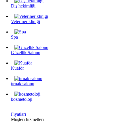
Diş hekimliği
Veteriner kliniği
Spa
Güzellik Salonu
Kuaför
tırnak salonu
kozmetoloji
Fiyatları
Müşteri hizmetleri