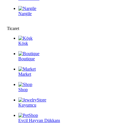
Nargile
Ticaret
Köşk
Boutique
Market
Shop
Kuyumcu
Evcil Hayvan Dükkanı