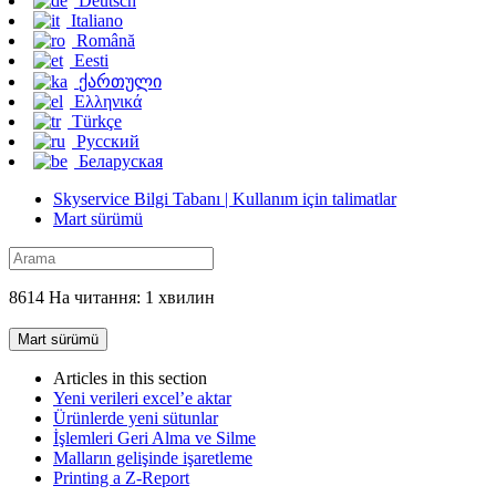
Deutsch
Italiano
Română
Eesti
ქართული
Ελληνικά
Türkçe
Русский
Беларуская
Skyservice Bilgi Tabanı | Kullanım için talimatlar
Mart sürümü
8614 На читання: 1 хвилин
Mart sürümü
Articles in this section
Yeni verileri excel’e aktar
Ürünlerde yeni sütunlar
İşlemleri Geri Alma ve Silme
Malların gelişinde işaretleme
Printing a Z-Report