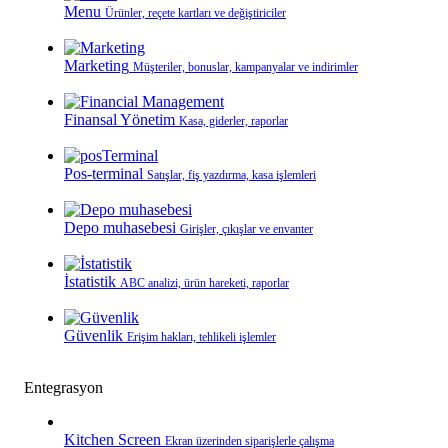
Menu
Ürünler, reçete kartları ve değiştiriciler
Marketing
Müşteriler, bonuslar, kampanyalar ve indirimler
Finansal Yönetim
Kasa, giderler, raporlar
Pos-terminal
Satışlar, fiş yazdırma, kasa işlemleri
Depo muhasebesi
Girişler, çıkışlar ve envanter
İstatistik
ABC analizi, ürün hareketi, raporlar
Güvenlik
Erişim hakları, tehlikeli işlemler
Entegrasyon
Kitchen Screen
Ekran üzerinden siparişlerle çalışma