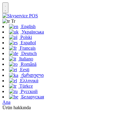
Tr
English
Українська
Polski
Español
Français
Deutsch
Italiano
Română
Eesti
ქართული
Ελληνικά
Türkçe
Русский
Беларуская
Ana
Ürün hakkında