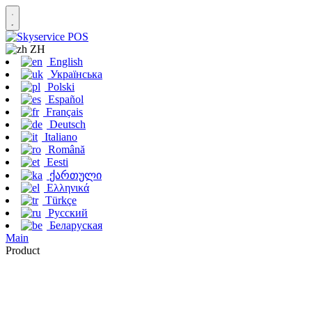
ZH
English
Українська
Polski
Español
Français
Deutsch
Italiano
Română
Eesti
ქართული
Ελληνικά
Türkçe
Русский
Беларуская
Main
Product