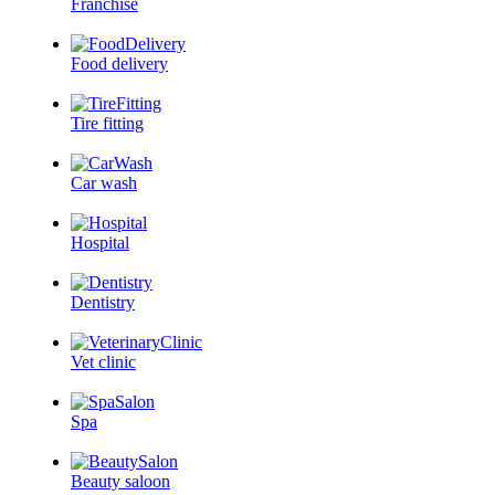
Franchise
Food delivery
Tire fitting
Car wash
Hospital
Dentistry
Vet clinic
Spa
Beauty saloon