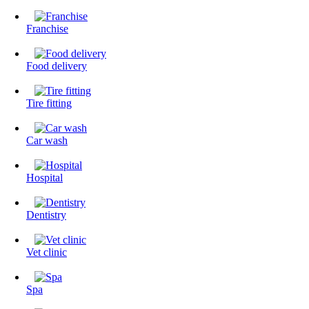
Franchise
Food delivery
Tire fitting
Сar wash
Hospital
Dentistry
Vet clinic
Spa