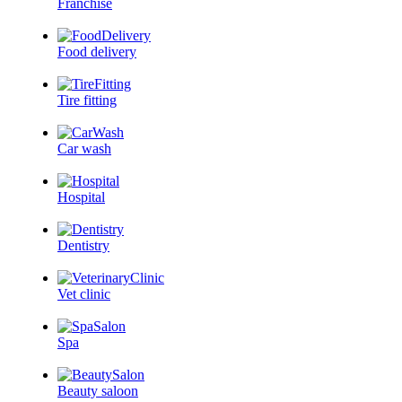
Franchise
Food delivery
Tire fitting
Car wash
Hospital
Dentistry
Vet clinic
Spa
Beauty saloon