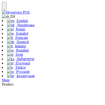
ZH
English
Українська
Polski
Español
Français
Deutsch
Italiano
Română
Eesti
ქართული
Ελληνικά
Türkçe
Русский
Беларуская
Main
Product