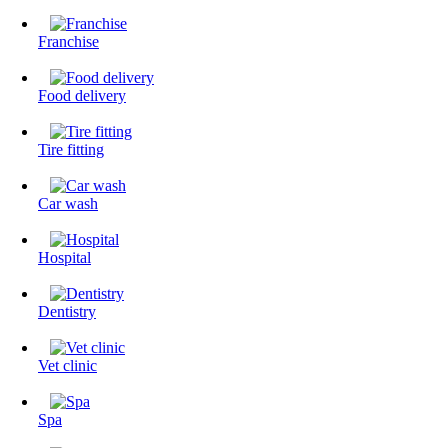
Franchise
Food delivery
Tire fitting
Сar wash
Hospital
Dentistry
Vet clinic
Spa