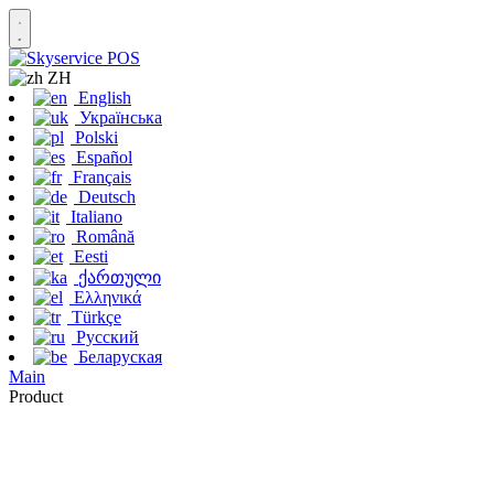
ZH
English
Українська
Polski
Español
Français
Deutsch
Italiano
Română
Eesti
ქართული
Ελληνικά
Türkçe
Русский
Беларуская
Main
Product