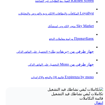
Kitchen Screen
العمل مع الطلبات عبر الشاشة
Loyallyst
المكافآت والبطاقات الإلكترونية والعروض والتحليلات
Sky Market
متجر إلكتروني لمنشأتك
ПриватБанк
مزامنة معاملات الدفع
جهاز طرفي من «بريفات بنك»
التحصيل على الهاتف الذكي
جهاز طرفي من Mono
التحصيل على الهاتف الذكي
Expirenza by mono
قائمة QR والدفع والإكراميات
تكاملات تُبقي نشاطك قيد التشغيل
قائمة التكاملات
انتقال