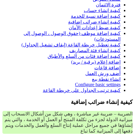
فترة الائتمان
كيفية إنشاء حساب
كيفية إضافة نسبة للخدمة
كيفية إنشاء ضرائب إضافية
كيفية ضبط إعدادات الأمان
كيفية إضافة موظف (حقوق الوصول ، الوصول إلى
المستودعات)
كيفية تعطيل خريطة القاعة (إيقاف تشغيل الجداول)
كيفية إنشاء فئة المصاريف
كيفية إضافة فئات من السلع والأطباق
إضافة إعلام (برقية / بريد)
اضافة قاعات
أضف ورش العمل
إنشاء نقطة بيع
Configure basic settings
كيفية ترتيب الجداول على خريطة القاعة
كيفية إنشاء ضرائب إضافية
الضريبة – ضريبة غير مباشرة ، وهي شكل من أشكال الانسحاب إلى
ميزانية الدولة لجزء من تكلفة المنتج أو العمل أو الخدمة ، والتي يتم
إنشاؤها في جميع مراحل عملية إنتاج السلع والعمل والخدمات ويتم
دفعها إلى الميزانية كما تباع