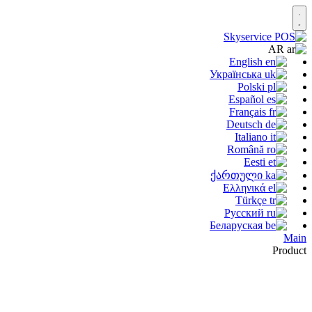
AR
English
Українська
Polski
Español
Français
Deutsch
Italiano
Română
Eesti
ქართული
Ελληνικά
Türkçe
Русский
Беларуская
Main
Product