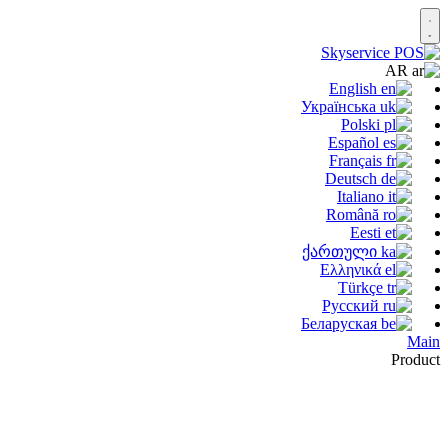
AR
English
Українська
Polski
Español
Français
Deutsch
Italiano
Română
Eesti
ქართული
Ελληνικά
Türkçe
Русский
Беларуская
Main
Product