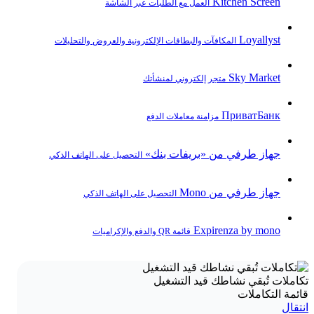
Kitchen Screen
العمل مع الطلبات عبر الشاشة
Loyallyst
المكافآت والبطاقات الإلكترونية والعروض والتحليلات
Sky Market
متجر إلكتروني لمنشأتك
ПриватБанк
مزامنة معاملات الدفع
جهاز طرفي من «بريفات بنك»
التحصيل على الهاتف الذكي
جهاز طرفي من Mono
التحصيل على الهاتف الذكي
Expirenza by mono
قائمة QR والدفع والإكراميات
تكاملات تُبقي نشاطك قيد التشغيل
قائمة التكاملات
انتقال