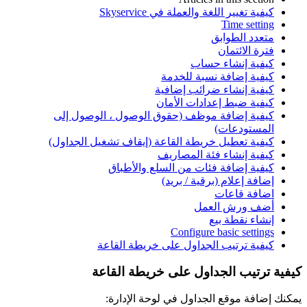
كيفية تغيير اللغة والعملة في Skyservice
Time setting
متعدد الطوابق
فترة الائتمان
كيفية إنشاء حساب
كيفية إضافة نسبة للخدمة
كيفية إنشاء ضرائب إضافية
كيفية ضبط إعدادات الأمان
كيفية إضافة موظف (حقوق الوصول ، الوصول إلى
المستودعات)
كيفية تعطيل خريطة القاعة (إيقاف تشغيل الجداول)
كيفية إنشاء فئة المصاريف
كيفية إضافة فئات من السلع والأطباق
إضافة إعلام (برقية / بريد)
اضافة قاعات
أضف ورش العمل
إنشاء نقطة بيع
Configure basic settings
كيفية ترتيب الجداول على خريطة القاعة
كيفية ترتيب الجداول على خريطة القاعة
يمكنك إضافة موقع الجداول في لوحة الإدارة: