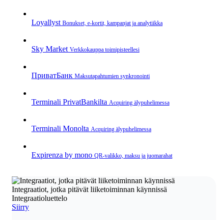
Loyallyst
Bonukset, e‑kortit, kampanjat ja analytiikka
Sky Market
Verkkokauppa toimipisteellesi
ПриватБанк
Maksutapahtumien synkronointi
Terminali PrivatBankilta
Acquiring älypuhelimessa
Terminali Monolta
Acquiring älypuhelimessa
Expirenza by mono
QR‑valikko, maksu ja juomarahat
Integraatiot, jotka pitävät liiketoiminnan käynnissä
Integraatioluettelo
Siirry