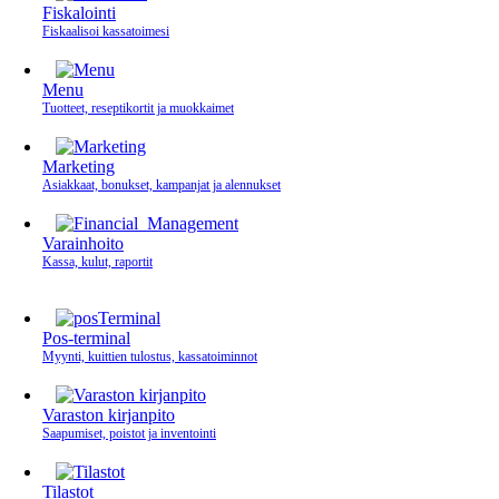
Fiskalointi
Fiskaalisoi kassatoimesi
Menu
Tuotteet, reseptikortit ja muokkaimet
Marketing
Asiakkaat, bonukset, kampanjat ja alennukset
Varainhoito
Kassa, kulut, raportit
Pos-terminal
Myynti, kuittien tulostus, kassatoiminnot
Varaston kirjanpito
Saapumiset, poistot ja inventointi
Tilastot