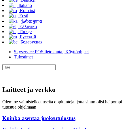
Deutsch
Italiano
Română
Eesti
ქართული
Ελληνικά
Türkçe
Русский
Беларуская
Skyservice POS tietokanta | Käyttöohjeet
Tulostimet
Laitteet ja verkko
Olemme valmistelleet useita oppitunteja, jotta sinun olisi helpompi
tutustua ohjelmaan
Kuinka asentaa juoksutulostus