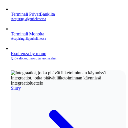
Terminali PrivatBankilta
Acquiring älypuhelimessa
Terminali Monolta
Acquiring älypuhelimessa
Expirenza by mono
QR‑valikko, maksu ja juomarahat
Integraatiot, jotka pitävät liiketoiminnan käynnissä
Integraatioluettelo
Siirry