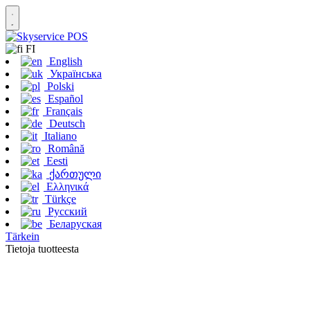
FI
English
Українська
Polski
Español
Français
Deutsch
Italiano
Română
Eesti
ქართული
Ελληνικά
Türkçe
Русский
Беларуская
Tärkein
Tietoja tuotteesta