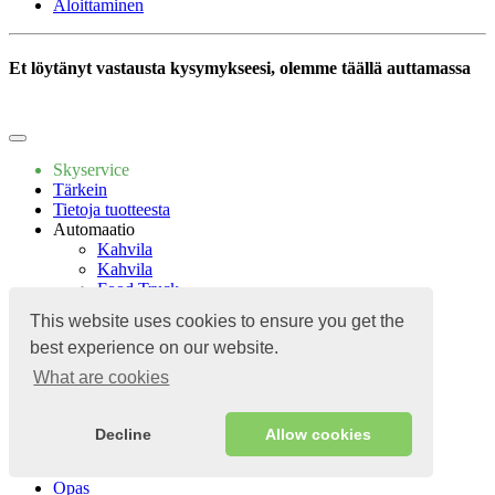
Aloittaminen
Et löytänyt vastausta kysymykseesi, olemme täällä auttamassa
Kirjoittakaa meille
Skyservice
Tärkein
Tietoja tuotteesta
Automaatio
Kahvila
Kahvila
Food Truck
Vesipiippu
This website uses cookies to ensure you get the
Leipomo
best experience on our website.
Makeiset
Hintoja
What are cookies
Sovellukset
Opas
Sovellukset
Decline
Allow cookies
Yhteydet
Blog
Opas