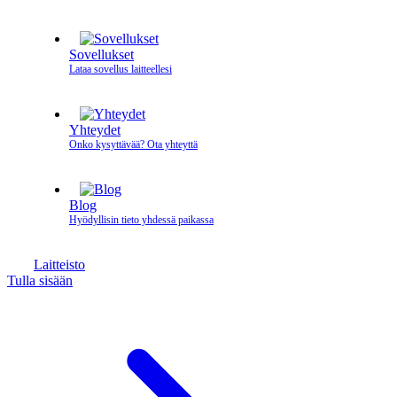
Sovellukset
Lataa sovellus laitteellesi
Yhteydet
Onko kysyttävää? Ota yhteyttä
Blog
Hyödyllisin tieto yhdessä paikassa
Laitteisto
Tulla sisään