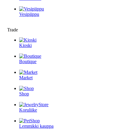
Vesipiippu
Trade
Kioski
Boutique
Market
Shop
Koruliike
Lemmikki kauppa