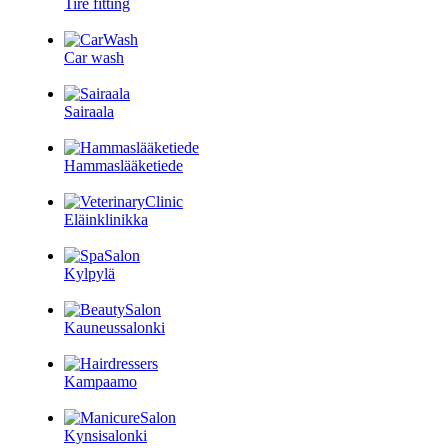
Tire fitting
Car wash
Sairaala
Hammaslääketiede
Eläinklinikka
Kylpylä
Kauneussalonki
Kampaamo
Kynsisalonki