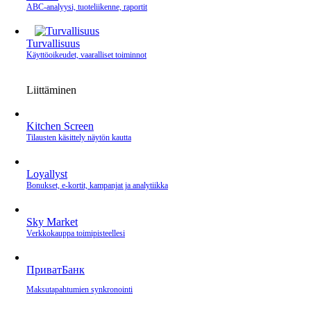
ABC-analyysi, tuoteliikenne, raportit
Turvallisuus
Käyttöoikeudet, vaaralliset toiminnot
Liittäminen
Kitchen Screen
Tilausten käsittely näytön kautta
Loyallyst
Bonukset, e‑kortit, kampanjat ja analytiikka
Sky Market
Verkkokauppa toimipisteellesi
ПриватБанк
Maksutapahtumien synkronointi