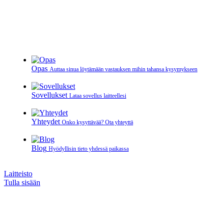
Opas
Auttaa sinua löytämään vastauksen mihin tahansa kysymykseen
Sovellukset
Lataa sovellus laitteellesi
Yhteydet
Onko kysyttävää? Ota yhteyttä
Blog
Hyödyllisin tieto yhdessä paikassa
Laitteisto
Tulla sisään