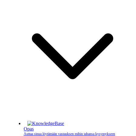
Opas
Auttaa sinua löytämään vastauksen mihin tahansa kysymykseen