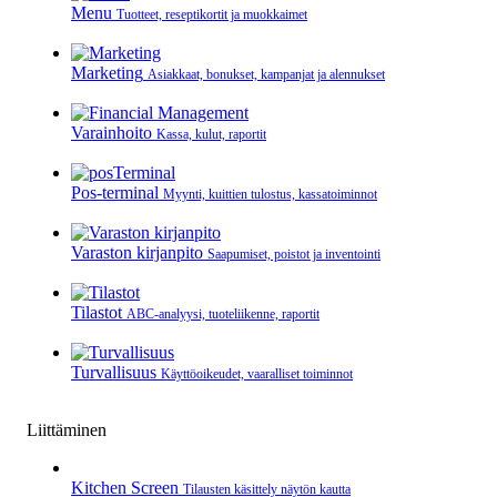
Menu
Tuotteet, reseptikortit ja muokkaimet
Marketing
Asiakkaat, bonukset, kampanjat ja alennukset
Varainhoito
Kassa, kulut, raportit
Pos-terminal
Myynti, kuittien tulostus, kassatoiminnot
Varaston kirjanpito
Saapumiset, poistot ja inventointi
Tilastot
ABC-analyysi, tuoteliikenne, raportit
Turvallisuus
Käyttöoikeudet, vaaralliset toiminnot
Liittäminen
Kitchen Screen
Tilausten käsittely näytön kautta