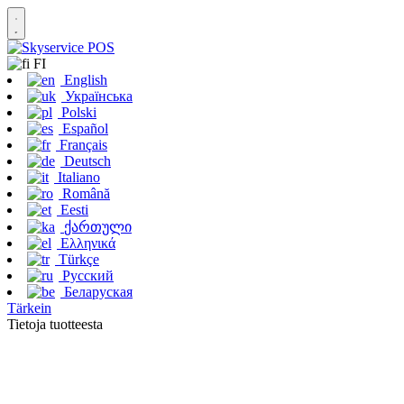
FI
English
Українська
Polski
Español
Français
Deutsch
Italiano
Română
Eesti
ქართული
Ελληνικά
Türkçe
Русский
Беларуская
Tärkein
Tietoja tuotteesta