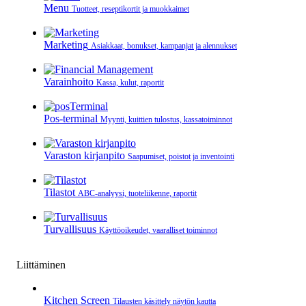
Menu
Tuotteet, reseptikortit ja muokkaimet
Marketing
Asiakkaat, bonukset, kampanjat ja alennukset
Varainhoito
Kassa, kulut, raportit
Pos-terminal
Myynti, kuittien tulostus, kassatoiminnot
Varaston kirjanpito
Saapumiset, poistot ja inventointi
Tilastot
ABC-analyysi, tuoteliikenne, raportit
Turvallisuus
Käyttöoikeudet, vaaralliset toiminnot
Liittäminen
Kitchen Screen
Tilausten käsittely näytön kautta