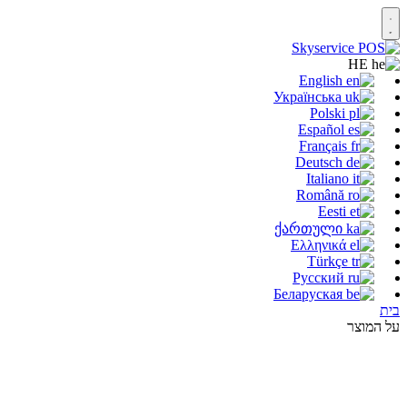
HE
English
Українська
Polski
Español
Français
Deutsch
Italiano
Română
Eesti
ქართული
Ελληνικά
Türkçe
Русский
Беларуская
בית
על המוצר