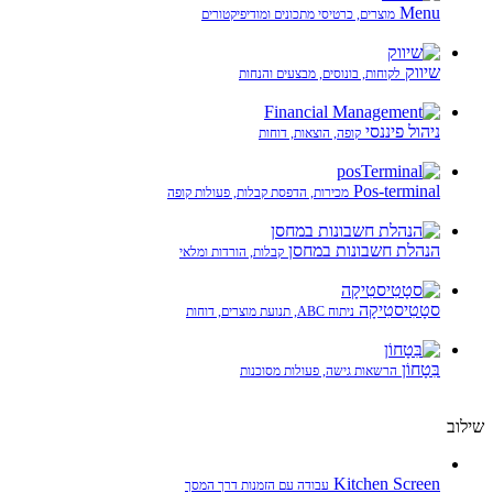
Menu
מוצרים, כרטיסי מתכונים ומודיפיקטורים
שיווק
לקוחות, בונוסים, מבצעים והנחות
ניהול פיננסי
קופה, הוצאות, דוחות
Pos-terminal
מכירות, הדפסת קבלות, פעולות קופה
הנהלת חשבונות במחסן
קבלות, הורדות ומלאי
סטָטִיסטִיקָה
ניתוח ABC, תנועת מוצרים, דוחות
בִּטָחוֹן
הרשאות גישה, פעולות מסוכנות
שילוב
Kitchen Screen
עבודה עם הזמנות דרך המסך