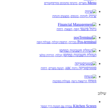
Menu
מוצרים, כרטיסי מתכונים ומודיפיקטורים
שיווק
לקוחות, בונוסים, מבצעים והנחות
ניהול פיננסי
קופה, הוצאות, דוחות
Pos-terminal
מכירות, הדפסת קבלות, פעולות קופה
הנהלת חשבונות במחסן
קבלות, הורדות ומלאי
סטָטִיסטִיקָה
ניתוח ABC, תנועת מוצרים, דוחות
בִּטָחוֹן
הרשאות גישה, פעולות מסוכנות
שילוב
Kitchen Screen
עבודה עם הזמנות דרך המסך