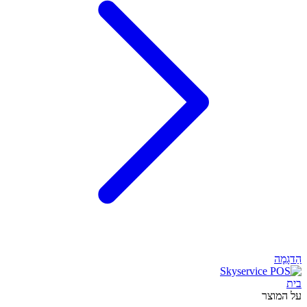
הַדגָמָה
בית
על המוצר