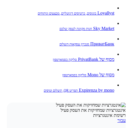
Loyallyst
בונוסים, כרטיסים דיגיטליים, מבצעים וניתוחים
Sky Market
חנות מקוונת לעסק שלכם
ПриватБанк
סנכרון עסקאות תשלום
מסוף של PrivatBank
סליקה בסמארטפון
מסוף של Mono
סליקה בסמארטפון
Expirenza by mono
תפריט QR, תשלום וטיפים
אינטגרציות שמחזיקות את העסק פעיל
רשימת אינטגרציות
עבור