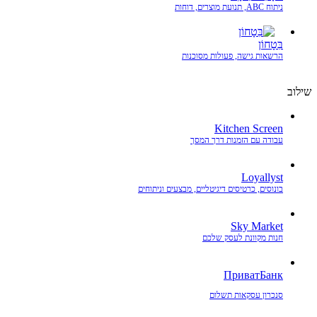
ניתוח ABC, תנועת מוצרים, דוחות
בִּטָחוֹן
הרשאות גישה, פעולות מסוכנות
שילוב
Kitchen Screen
עבודה עם הזמנות דרך המסך
Loyallyst
בונוסים, כרטיסים דיגיטליים, מבצעים וניתוחים
Sky Market
חנות מקוונת לעסק שלכם
ПриватБанк
סנכרון עסקאות תשלום