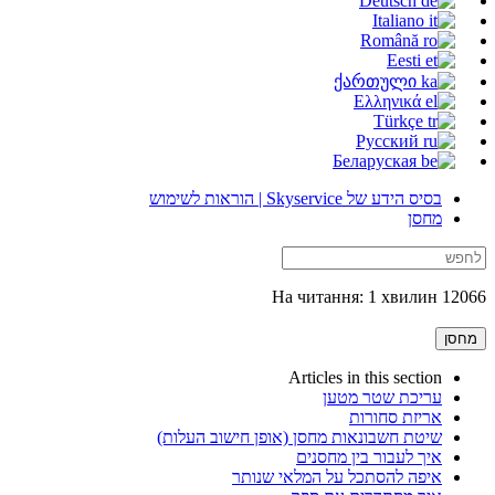
Deutsch
Italiano
Română
Eesti
ქართული
Ελληνικά
Türkçe
Русский
Беларуская
בסיס הידע של Skyservice | הוראות לשימוש
מחסן
12066 На читання: 1 хвилин
מחסן
Articles in this section
עריכת שטר מטען
אריזת סחורות
שיטת חשבונאות מחסן (אופן חישוב העלות)
איך לעבור בין מחסנים
איפה להסתכל על המלאי שנותר