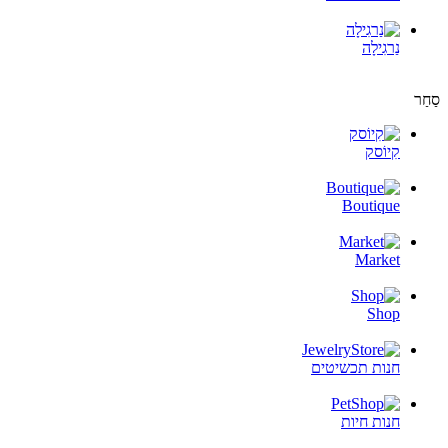
נַרגִילָה
סַחַר
קִיוֹסק
Boutique
Market
Shop
חנות תכשיטים
חנות חיות