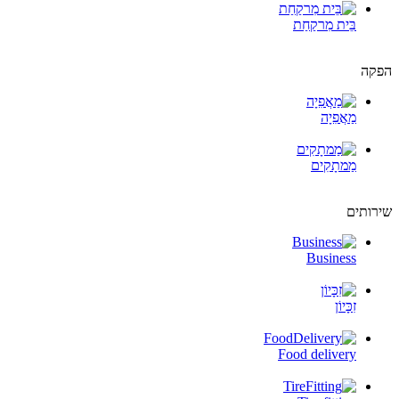
בֵּית מִרקַחַת
הפקה
מַאֲפִיָה
מַמתָקִים
שירותים
Business
זִכָּיוֹן
Food delivery