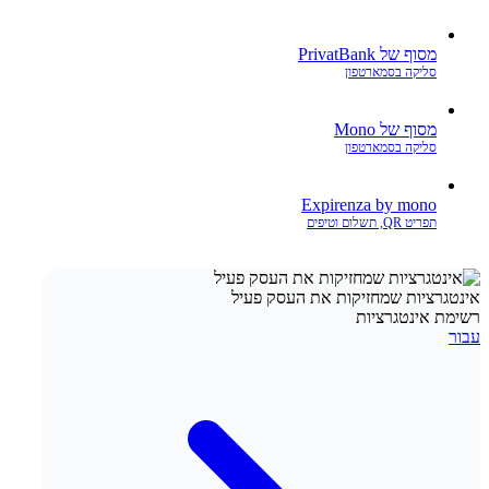
מסוף של PrivatBank
סליקה בסמארטפון
מסוף של Mono
סליקה בסמארטפון
Expirenza by mono
תפריט QR, תשלום וטיפים
אינטגרציות שמחזיקות את העסק פעיל
רשימת אינטגרציות
עבור