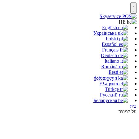
HE
English
Українська
Polski
Español
Français
Deutsch
Italiano
Română
Eesti
ქართული
Ελληνικά
Türkçe
Русский
Беларуская
בית
על המוצר