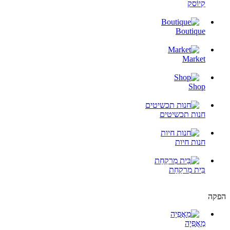
קִיוֹסק
Boutique
Market
Shop
חנות תכשיטים
חנות חיות
בֵּית מִרקַחַת
הפקה
מַאֲפִיָה