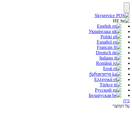
HE
English
Українська
Polski
Español
Français
Deutsch
Italiano
Română
Eesti
ქართული
Ελληνικά
Türkçe
Русский
Беларуская
בית
על המוצר