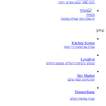
ניתוח ABC, תנועת מוצרים, דוחות
בִּטָחוֹן
הרשאות גישה, פעולות מסוכנות
שילוב
Kitchen Screen
עבודה עם הזמנות דרך המסך
Loyallyst
בונוסים, כרטיסים דיגיטליים, מבצעים וניתוחים
Sky Market
חנות מקוונת לעסק שלכם
ПриватБанк
סנכרון עסקאות תשלום