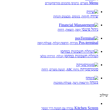
Menu
מוצרים, כרטיסי מתכונים ומודיפיקטורים
שיווק
לקוחות, בונוסים, מבצעים והנחות
ניהול פיננסי
קופה, הוצאות, דוחות
Pos-terminal
מכירות, הדפסת קבלות, פעולות קופה
הנהלת חשבונות במחסן
קבלות, הורדות ומלאי
סטָטִיסטִיקָה
ניתוח ABC, תנועת מוצרים, דוחות
בִּטָחוֹן
הרשאות גישה, פעולות מסוכנות
שילוב
Kitchen Screen
עבודה עם הזמנות דרך המסך