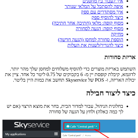
איך לעבור בין מחסנים
איפה להסתכל על המלאי שנותר
איך מסתדרים עם ספק
כיצד להוסיף ספק
מסוף קופה: מלאי (חתיכה אחר חתיכה)
מסוף קופה: הגעה לסחורה
מחיקה
הוספת סחורה למחסן (הגעה חדשה)
כיצד להגדיר/לשנות את העלות
אריזת סחורות
השתמש באריזת מוצרים כדי להוסיף משלוחים למחסן שלך מהר יותר.
לדוגמא, קיבלת קופסת יין מ- 6 בקבוקים של 0.75 ליטר כל אחד. ציין את
יכולת האריזה, ו- POS של Skyservice תחשב את כמות היין בליטר.
כיצד ליצור חבילה
בחלונית הניהול, עבור למדור הבית, בחר את מוצא הרצוי (אם יש
לך כמה כאלה) ולחץ על הגעה של סחורה