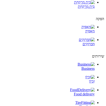
בֵּית מִרקַחַת
הפקה
מַאֲפִיָה
מַמתָקִים
שירותים
Business
זִכָּיוֹן
Food delivery