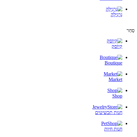
נַרגִילָה
סַחַר
קִיוֹסק
Boutique
Market
Shop
חנות תכשיטים
חנות חיות