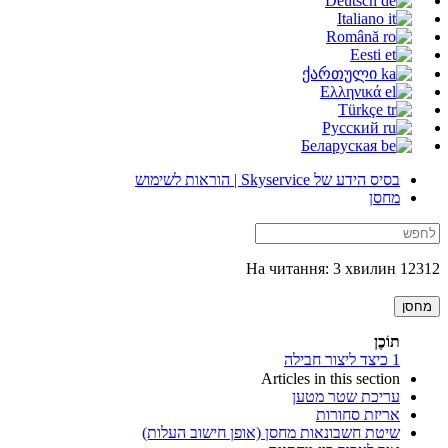
Deutsch
Italiano
Română
Eesti
ქართული
Ελληνικά
Türkçe
Русский
Беларуская
בסיס הידע של Skyservice | הוראות לשימוש
מחסן
12312 На читання: 3 хвилин
מחסן
תוֹכֶן
1
כיצד ליצור חבילה
Articles in this section
עריכת שטר מטען
אריזת סחורות
שיטת חשבונאות מחסן (אופן חישוב העלות)