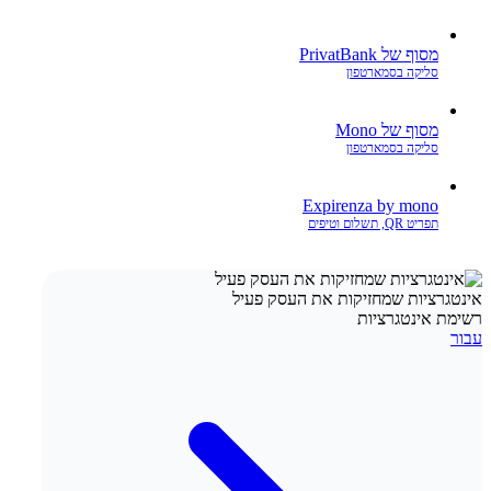
מסוף של PrivatBank
סליקה בסמארטפון
מסוף של Mono
סליקה בסמארטפון
Expirenza by mono
תפריט QR, תשלום וטיפים
אינטגרציות שמחזיקות את העסק פעיל
רשימת אינטגרציות
עבור