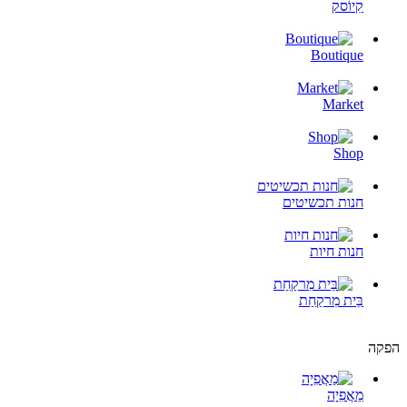
קִיוֹסק
Boutique
Market
Shop
חנות תכשיטים
חנות חיות
בֵּית מִרקַחַת
הפקה
מַאֲפִיָה