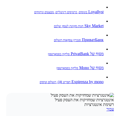
Loyallyst
בונוסים, כרטיסים דיגיטליים, מבצעים וניתוחים
Sky Market
חנות מקוונת לעסק שלכם
ПриватБанк
סנכרון עסקאות תשלום
מסוף של PrivatBank
סליקה בסמארטפון
מסוף של Mono
סליקה בסמארטפון
Expirenza by mono
תפריט QR, תשלום וטיפים
אינטגרציות שמחזיקות את העסק פעיל
רשימת אינטגרציות
עבור