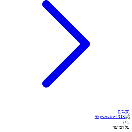
הַדגָמָה
בית
על המוצר