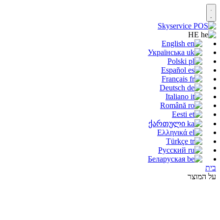
HE
English
Українська
Polski
Español
Français
Deutsch
Italiano
Română
Eesti
ქართული
Ελληνικά
Türkçe
Русский
Беларуская
בית
על המוצר