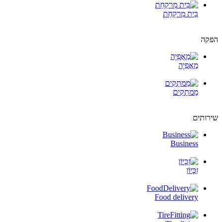
בֵּית מִרקַחַת
הפקה
מַאֲפִיָה
מַמתָקִים
שירותים
Business
זִכָּיוֹן
Food delivery