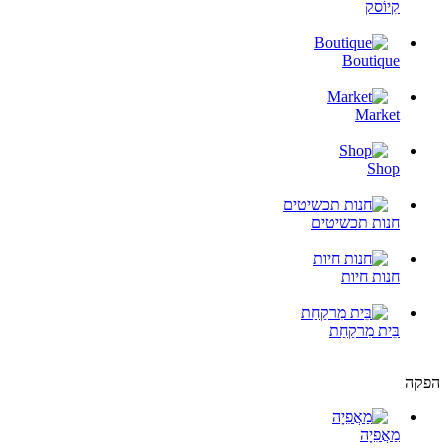
קִיוֹסק
Boutique
Market
Shop
חנות תכשיטים
חנות חיות
בֵּית מִרקַחַת
הפקה
מַאֲפִיָה