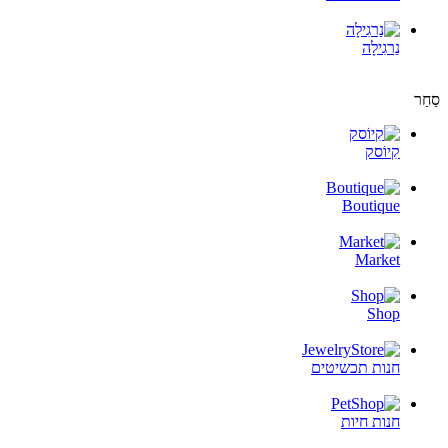
נַרגִילָה
סַחַר
קִיוֹסק
Boutique
Market
Shop
חנות תכשיטים
חנות חיות