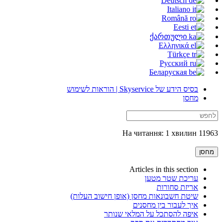
Deutsch
Italiano
Română
Eesti
ქართული
Ελληνικά
Türkçe
Русский
Беларуская
בסיס הידע של Skyservice | הוראות לשימוש
מחסן
11963 На читання: 1 хвилин
מחסן
Articles in this section
עריכת שטר מטען
אריזת סחורות
שיטת חשבונאות מחסן (אופן חישוב העלות)
איך לעבור בין מחסנים
איפה להסתכל על המלאי שנותר