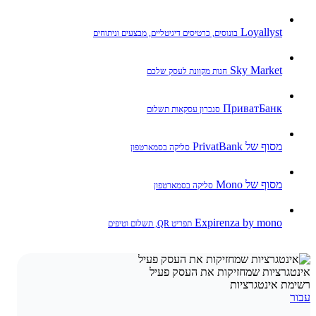
Loyallyst
בונוסים, כרטיסים דיגיטליים, מבצעים וניתוחים
Sky Market
חנות מקוונת לעסק שלכם
ПриватБанк
סנכרון עסקאות תשלום
מסוף של PrivatBank
סליקה בסמארטפון
מסוף של Mono
סליקה בסמארטפון
Expirenza by mono
תפריט QR, תשלום וטיפים
אינטגרציות שמחזיקות את העסק פעיל
רשימת אינטגרציות
עבור