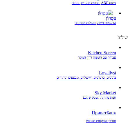
ניתוח ABC, תנועת מוצרים, דוחות
בִּטָחוֹן
הרשאות גישה, פעולות מסוכנות
שילוב
Kitchen Screen
עבודה עם הזמנות דרך המסך
Loyallyst
בונוסים, כרטיסים דיגיטליים, מבצעים וניתוחים
Sky Market
חנות מקוונת לעסק שלכם
ПриватБанк
סנכרון עסקאות תשלום