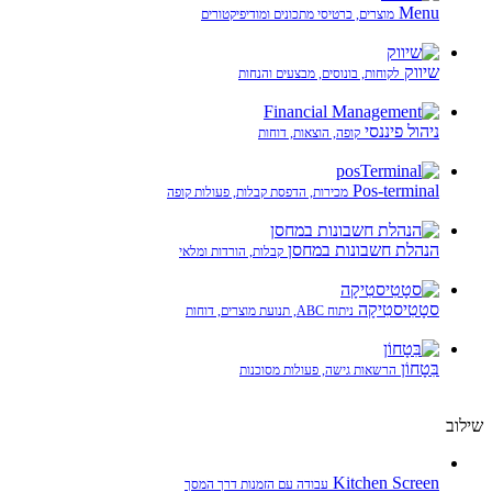
Menu
מוצרים, כרטיסי מתכונים ומודיפיקטורים
שיווק
לקוחות, בונוסים, מבצעים והנחות
ניהול פיננסי
קופה, הוצאות, דוחות
Pos-terminal
מכירות, הדפסת קבלות, פעולות קופה
הנהלת חשבונות במחסן
קבלות, הורדות ומלאי
סטָטִיסטִיקָה
ניתוח ABC, תנועת מוצרים, דוחות
בִּטָחוֹן
הרשאות גישה, פעולות מסוכנות
שילוב
Kitchen Screen
עבודה עם הזמנות דרך המסך