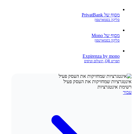
מסוף של PrivatBank
סליקה בסמארטפון
מסוף של Mono
סליקה בסמארטפון
Expirenza by mono
תפריט QR, תשלום וטיפים
אינטגרציות שמחזיקות את העסק פעיל
רשימת אינטגרציות
עבור