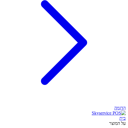
הַדגָמָה
בית
על המוצר