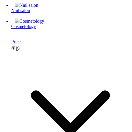
Nail salon
Cosmetology
Prices
គាំទ្រ