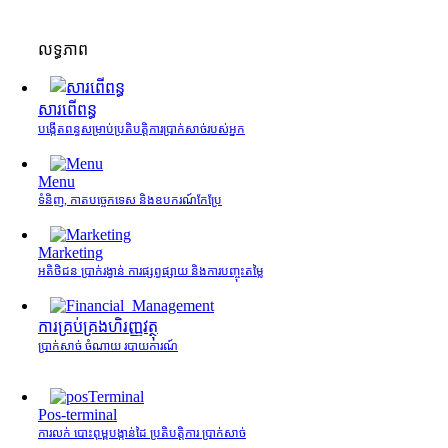
លទ្ធភាព
សារពើពន្ធ
បង្កើតពន្ធសម្រាប់ប្រតិបត្តិការប្រាក់សាច់របស់អ្នក
Menu
ទំនិញ, កាតបច្ចេកទេស និងឧបករណ៍កែប្រែ
Marketing
អតិថិជន ប្រាក់រង្វាន់ ការផ្សព្វផ្សាយ និងការបញ្ចុះតម្លៃ
ការគ្រប់គ្រង​ហិរញ្ញវត្ថុ
ប្រាក់សាច់ ចំណាយ របាយការណ៍
Pos-terminal
ការលក់ បោះពុម្ពបង្កាន់ដៃ ប្រតិបត្តិការ ប្រាក់សាច់