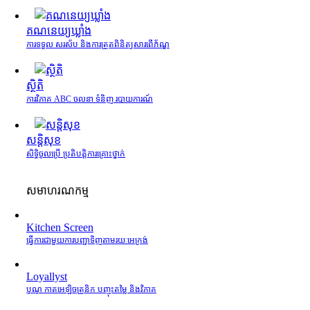
គណនេយ្យឃ្លាំង
ការទទួល សរស័ប និងការត្រួតពិនិត្យសារពើភ័ណ្ឌ
ស្ថិតិ
ការវិភាគ ABC ចលនា ទំនិញ របាយការណ៍
សន្តិសុខ
សិទ្ធិចូលប្រើ ប្រតិបត្តិការគ្រោះថ្នាក់
សមាហរណកម្ម
Kitchen Screen
ធ្វើការជាមួយការបញ្ជាទិញតាមរយៈអេក្រង់
Loyallyst
បូណូ កាតអេឡិចត្រូនិក បញ្ចុះតម្លៃ និងវិភាគ