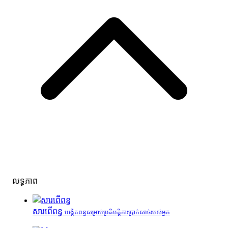
លទ្ធភាព
សារពើពន្ធ
បង្កើតពន្ធសម្រាប់ប្រតិបត្តិការប្រាក់សាច់របស់អ្នក