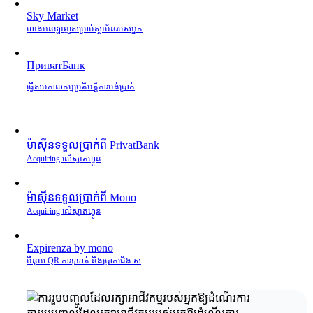
Sky Market
ហាងអនឡាញសម្រាប់ស្ថាប័នរបស់អ្នក
ПриватБанк
ធ្វើសមកាលកម្មប្រតិបត្តិការបង់ប្រាក់
ម៉ាស៊ីនទទួលប្រាក់ពី PrivatBank
Acquiring លើស្មាតហ្វូន
ម៉ាស៊ីនទទួលប្រាក់ពី Mono
Acquiring លើស្មាតហ្វូន
Expirenza by mono
មឺនុយ QR ការទូទាត់ និងប្រាក់ជើង ស