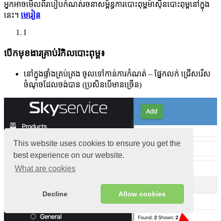
អ្នកអាចមើលពីរបៀបកំណត់រចនាសម្ព័ន្ធការបោះពុម្ពម៉ាស៊ីនបោះពុម្ពនៅក្នុង
នេះ។
មេរៀន
I
បើកមុខងារគ្រាប់រំកិលបោះពុម្ព៖
នៅក្នុងផ្ទាំងគ្រប់គ្រង ចូលទៅកាន់ការកំណត់ – ផ្នែកលក់ ជ្រើសរើស
ចំណុចដែលចង់បាន (ប្រសិនបើមានច្រើន)
This website uses cookies to ensure you get the
best experience on our website.
What are cookies
Decline
Allow cookies