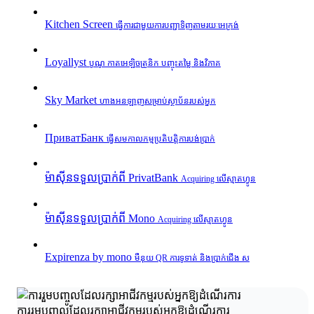
Kitchen Screen
ធ្វើការជាមួយការបញ្ជាទិញតាមរយៈអេក្រង់
Loyallyst
បូណូ កាតអេឡិចត្រូនិក បញ្ចុះតម្លៃ និងវិភាគ
Sky Market
ហាងអនឡាញសម្រាប់ស្ថាប័នរបស់អ្នក
ПриватБанк
ធ្វើសមកាលកម្មប្រតិបត្តិការបង់ប្រាក់
ម៉ាស៊ីនទទួលប្រាក់ពី PrivatBank
Acquiring លើស្មាតហ្វូន
ម៉ាស៊ីនទទួលប្រាក់ពី Mono
Acquiring លើស្មាតហ្វូន
Expirenza by mono
មឺនុយ QR ការទូទាត់ និងប្រាក់ជើង ស
ការរួមបញ្ចូលដែលរក្សាអាជីវកម្មរបស់អ្នកឱ្យដំណើរការ