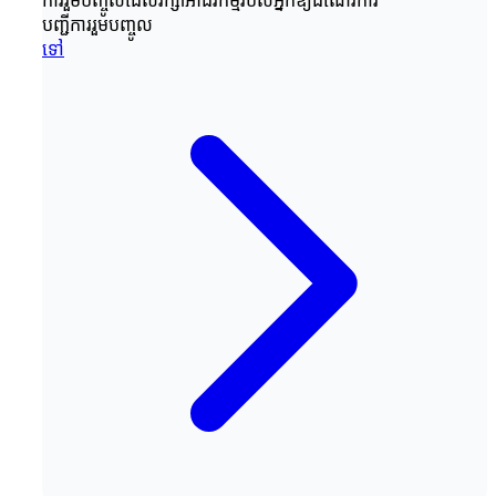
ការរួមបញ្ចូលដែលរក្សាអាជីវកម្មរបស់អ្នកឱ្យដំណើរការ
បញ្ជីការរួមបញ្ចូល
ទៅ