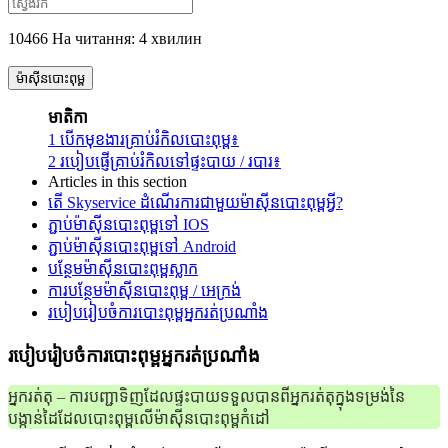
10466 На читання: 4 хвилин
ម៉ាស៊ីនបោះពុម្ព
មាតិកា
1
បើកមុខងារគ្រាប់រំកិលបោះពុម្ព៖
2
របៀបផ្ញើគ្រាប់រំកិលទៅផ្ទះបាយ / របារ៖
Articles in this section
តើ Skyservice ដំណើរការជាមួយម៉ាស៊ីនបោះពុម្ពអ្វី?
ភ្ជាប់ម៉ាស៊ីនបោះពុម្ពទៅ IOS
ភ្ជាប់ម៉ាស៊ីនបោះពុម្ពទៅ Android
បន្ថែមម៉ាស៊ីនបោះពុម្ពស្លាក
ការបន្ថែមម៉ាស៊ីនបោះពុម្ព / អេក្រង់
របៀបរៀបចំការបោះពុម្ពអ្នករត់ប្រណាំង
របៀបរៀបចំការបោះពុម្ពអ្នករត់ប្រណាំង
អ្នករត់តុ – ការបញ្ជាទិញដែលផ្ទះបាយទទួលបានពីអ្នករត់តុក្នុងទម្រង់នៃ
បង្កាន់ដៃដែលបោះពុម្ពលើម៉ាស៊ីនបោះពុម្ពកំដៅ