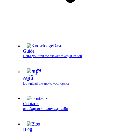
Guide
Helps you find the answer to any question
កម្មវិធី
Download the app to your device
Contacts
មានសំណួរទេ? ទាក់ទងមកពួកយើង
Blog