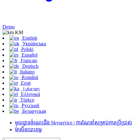
Demo
KM
English
Українська
Polski
Español
Français
Deutsch
Italiano
Română
Eesti
ქართული
Ελληνικά
Türkçe
Русский
Беларуская
មូលដ្ឋានចំណេះដឹង Skyservice | ការណែនាំសម្រាប់ការប្រើប្រាស់
ម៉ាស៊ីនបោះពុម្ព