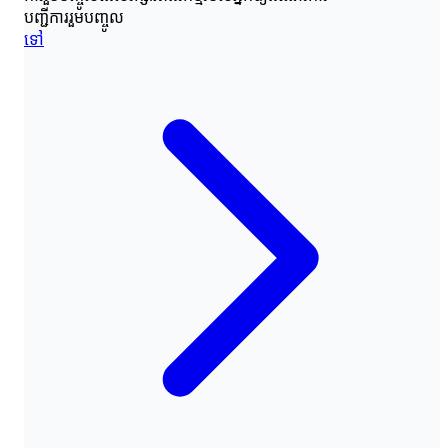
បញ្ជីការរួមបញ្ចូល
ទៅ