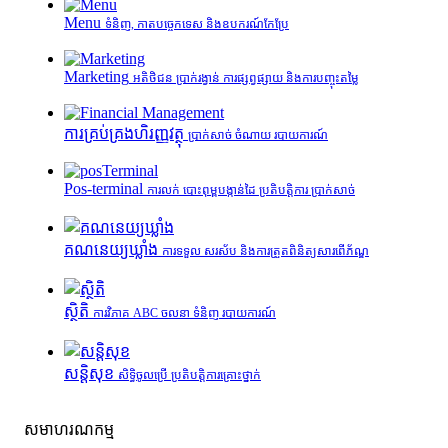
Menu
ទំនិញ, កាតបច្ចេកទេស និងឧបករណ៍កែប្រែ
Marketing
អតិថិជន ប្រាក់រង្វាន់ ការផ្សព្វផ្សាយ និងការបញ្ចុះតម្លៃ
ការគ្រប់គ្រង​ហិរញ្ញវត្ថុ
ប្រាក់សាច់ ចំណាយ របាយការណ៍
Pos-terminal
ការលក់ បោះពុម្ពបង្កាន់ដៃ ប្រតិបត្តិការ ប្រាក់សាច់
គណនេយ្យឃ្លាំង
ការទទួល សរស័ប និងការត្រួតពិនិត្យសារពើភ័ណ្ឌ
ស្ថិតិ
ការវិភាគ ABC ចលនា ទំនិញ របាយការណ៍
សន្តិសុខ
សិទ្ធិចូលប្រើ ប្រតិបត្តិការគ្រោះថ្នាក់
សមាហរណកម្ម