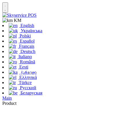
KM
English
Українська
Polski
Español
Français
Deutsch
Italiano
Română
Eesti
ქართული
Ελληνικά
Türkçe
Русский
Беларуская
Main
Product