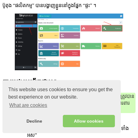
ប៊ូតុង “ផលិតកម្ម” បានបង្ហាញខ្លួននៅក្នុងផ្នែក “ផ្ទះ” ។
ការប្រុងប្រយ័ត្នជាមុន
This website uses cookies to ensure you get the
ដើម្បីសុវត្ថិភាព មុខងារ “កូដ PIN អ្នកគ្រប់គ្រង” បានបង្ហាញខ្លួន។ វាត្រូវបាន
best experience on our website.
រចនាឡើងដើម្បីការពារការដកយកចេញដោយចៃដន្យនៃទំនិញ និងការពារ
What are cookies
ទិន្នន័យពីការរំលោភលើកាតព្វកិច្ចផ្លូវការដោយបុគ្គលិករបស់អ្នក។
Decline
Allow cookies
របៀបដែលវាដំណើរការ៖
នៅក្នុងផ្ទាំងគ្រប់គ្រង បើកផ្នែក “ផលិតផល” – “ទំនិញទាំង
អស់”