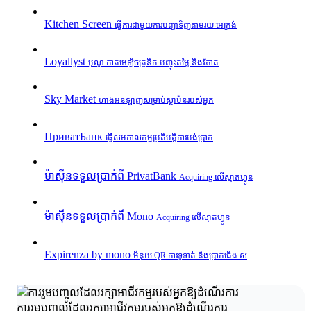
Kitchen Screen
ធ្វើការជាមួយការបញ្ជាទិញតាមរយៈអេក្រង់
Loyallyst
បូណូ កាតអេឡិចត្រូនិក បញ្ចុះតម្លៃ និងវិភាគ
Sky Market
ហាងអនឡាញសម្រាប់ស្ថាប័នរបស់អ្នក
ПриватБанк
ធ្វើសមកាលកម្មប្រតិបត្តិការបង់ប្រាក់
ម៉ាស៊ីនទទួលប្រាក់ពី PrivatBank
Acquiring លើស្មាតហ្វូន
ម៉ាស៊ីនទទួលប្រាក់ពី Mono
Acquiring លើស្មាតហ្វូន
Expirenza by mono
មឺនុយ QR ការទូទាត់ និងប្រាក់ជើង ស
ការរួមបញ្ចូលដែលរក្សាអាជីវកម្មរបស់អ្នកឱ្យដំណើរការ