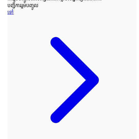
បញ្ជីការរួមបញ្ចូល
ទៅ