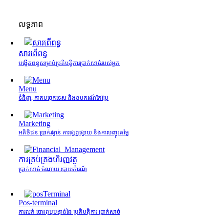
លទ្ធភាព
សារពើពន្ធ
បង្កើតពន្ធសម្រាប់ប្រតិបត្តិការប្រាក់សាច់របស់អ្នក
Menu
ទំនិញ, កាតបច្ចេកទេស និងឧបករណ៍កែប្រែ
Marketing
អតិថិជន ប្រាក់រង្វាន់ ការផ្សព្វផ្សាយ និងការបញ្ចុះតម្លៃ
ការគ្រប់គ្រង​ហិរញ្ញវត្ថុ
ប្រាក់សាច់ ចំណាយ របាយការណ៍
Pos-terminal
ការលក់ បោះពុម្ពបង្កាន់ដៃ ប្រតិបត្តិការ ប្រាក់សាច់