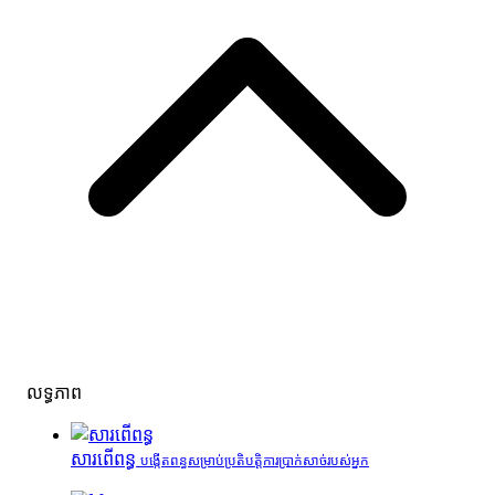
លទ្ធភាព
សារពើពន្ធ
បង្កើតពន្ធសម្រាប់ប្រតិបត្តិការប្រាក់សាច់របស់អ្នក