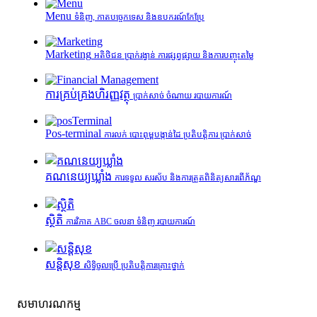
Menu
ទំនិញ, កាតបច្ចេកទេស និងឧបករណ៍កែប្រែ
Marketing
អតិថិជន ប្រាក់រង្វាន់ ការផ្សព្វផ្សាយ និងការបញ្ចុះតម្លៃ
ការគ្រប់គ្រង​ហិរញ្ញវត្ថុ
ប្រាក់សាច់ ចំណាយ របាយការណ៍
Pos-terminal
ការលក់ បោះពុម្ពបង្កាន់ដៃ ប្រតិបត្តិការ ប្រាក់សាច់
គណនេយ្យឃ្លាំង
ការទទួល សរស័ប និងការត្រួតពិនិត្យសារពើភ័ណ្ឌ
ស្ថិតិ
ការវិភាគ ABC ចលនា ទំនិញ របាយការណ៍
សន្តិសុខ
សិទ្ធិចូលប្រើ ប្រតិបត្តិការគ្រោះថ្នាក់
សមាហរណកម្ម