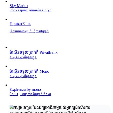
Sky Market
ហាងអនឡាញសម្រាប់ស្ថាប័នរបស់អ្នក
ПриватБанк
ធ្វើសមកាលកម្មប្រតិបត្តិការបង់ប្រាក់
ម៉ាស៊ីនទទួលប្រាក់ពី PrivatBank
Acquiring លើស្មាតហ្វូន
ម៉ាស៊ីនទទួលប្រាក់ពី Mono
Acquiring លើស្មាតហ្វូន
Expirenza by mono
មឺនុយ QR ការទូទាត់ និងប្រាក់ជើង ស