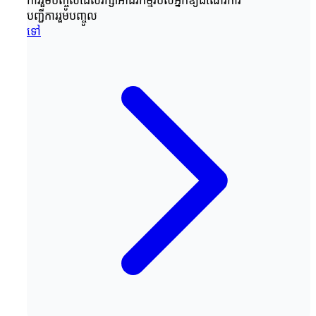
ការរួមបញ្ចូលដែលរក្សាអាជីវកម្មរបស់អ្នកឱ្យដំណើរការ
បញ្ជីការរួមបញ្ចូល
ទៅ