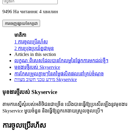
9496 На читання: 4 хвилин
ការចេញផ្សាយខែកក្កដា
មាតិកា
1
ការចូលប្រើរហ័ស
2
ការប្រុងប្រយ័ត្នជាមុន
Articles in this section
លក្ខណៈពិសេសដែលបានកែលម្អនៃផ្នែកការមកដល់ថ្មី។
មុខងារថ្មីរបស់ Skyservice
ការកែសម្រួលភ្លាមៗនៃតម្លៃផលិតផលនៅគ្រប់ចំណុច
מידע טכני חשוב מצוות Skyservice
មុខងារថ្មីរបស់ Skyservice
តាមការស្នើសុំរបស់អតិថិជនជាច្រើន យើងបានធ្វើឱ្យប្រសើរឡើងនូវមុខងារ
Skyservice មួយចំនួន និងធ្វើឱ្យពួកគេងាយស្រួលចូលប្រើ។
ការចូលប្រើរហ័ស