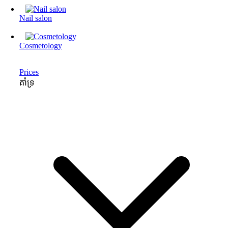
Nail salon
Cosmetology
Prices
គាំទ្រ