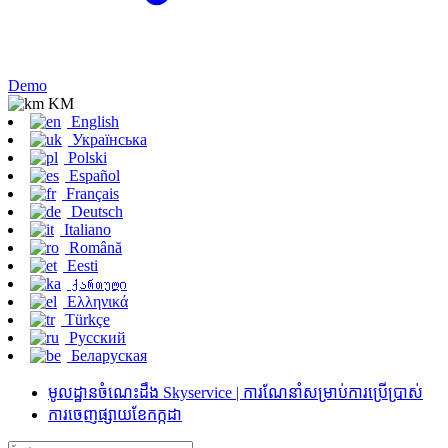
Demo
KM
English
Українська
Polski
Español
Français
Deutsch
Italiano
Română
Eesti
ქართული
Ελληνικά
Türkçe
Русский
Беларуская
មូលដ្ឋានចំណេះដឹង Skyservice | ការណែនាំសម្រាប់ការប្រើប្រាស់
ការចេញផ្សាយខែកក្កដា