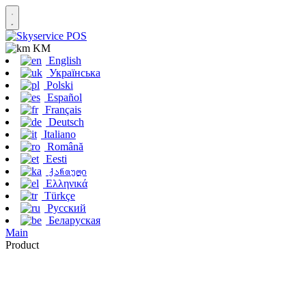
KM
English
Українська
Polski
Español
Français
Deutsch
Italiano
Română
Eesti
ქართული
Ελληνικά
Türkçe
Русский
Беларуская
Main
Product