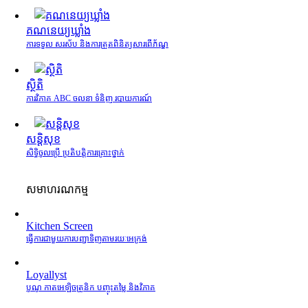
គណនេយ្យឃ្លាំង
ការទទួល សរស័ប និងការត្រួតពិនិត្យសារពើភ័ណ្ឌ
ស្ថិតិ
ការវិភាគ ABC ចលនា ទំនិញ របាយការណ៍
សន្តិសុខ
សិទ្ធិចូលប្រើ ប្រតិបត្តិការគ្រោះថ្នាក់
សមាហរណកម្ម
Kitchen Screen
ធ្វើការជាមួយការបញ្ជាទិញតាមរយៈអេក្រង់
Loyallyst
បូណូ កាតអេឡិចត្រូនិក បញ្ចុះតម្លៃ និងវិភាគ