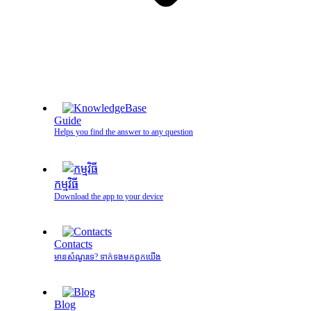
Guide
Helps you find the answer to any question
កម្មវិធី
Download the app to your device
Contacts
មានសំណួរទេ? ទាក់ទងមកពួកយើង
Blog