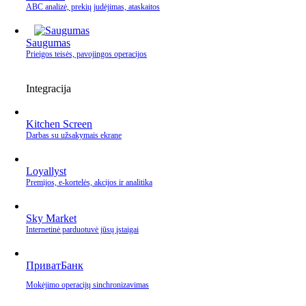
ABC analizė, prekių judėjimas, ataskaitos
Saugumas
Prieigos teisės, pavojingos operacijos
Integracija
Kitchen Screen
Darbas su užsakymais ekrane
Loyallyst
Premijos, e‑kortelės, akcijos ir analitika
Sky Market
Internetinė parduotuvė jūsų įstaigai
ПриватБанк
Mokėjimo operacijų sinchronizavimas