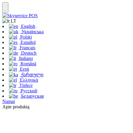
LT
English
Українська
Polski
Español
Français
Deutsch
Italiano
Română
Eesti
ქართული
Ελληνικά
Türkçe
Русский
Беларуская
Namai
Apie produktą