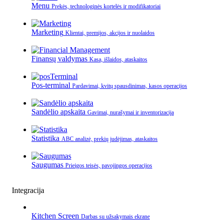
Menu
Prekės, technologinės kortelės ir modifikatoriai
Marketing
Klientai, premijos, akcijos ir nuolaidos
Finansų valdymas
Kasa, išlaidos, ataskaitos
Pos-terminal
Pardavimai, kvitų spausdinimas, kasos operacijos
Sandėlio apskaita
Gavimai, nurašymai ir inventorizacija
Statistika
ABC analizė, prekių judėjimas, ataskaitos
Saugumas
Prieigos teisės, pavojingos operacijos
Integracija
Kitchen Screen
Darbas su užsakymais ekrane