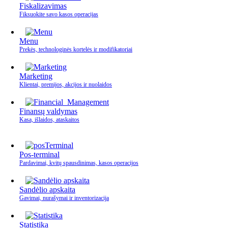
Fiskalizavimas
Fiksuokite savo kasos operacijas
Menu
Prekės, technologinės kortelės ir modifikatoriai
Marketing
Klientai, premijos, akcijos ir nuolaidos
Finansų valdymas
Kasa, išlaidos, ataskaitos
Pos-terminal
Pardavimai, kvitų spausdinimas, kasos operacijos
Sandėlio apskaita
Gavimai, nurašymai ir inventorizacija
Statistika