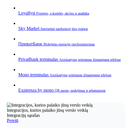
Loyallyst
Premijos, e‑kortelės, akcijos ir analitika
Sky Market
Internetinė parduotuvė jūsų įstaigai
ПриватБанк
Mokėjimo operacijų sinchronizavimas
PrivatBank terminalas
Atsiskaitymų priėmimas išmaniajame telefone
Mono terminalas
Atsiskaitymų priėmimas išmaniajame telefone
Expirenza by mono
QR meniu, mokėjimas ir arbatpinigiai
Integracijos, kurios palaiko jūsų verslo veiklą
Integracijų sąrašas
Pereiti