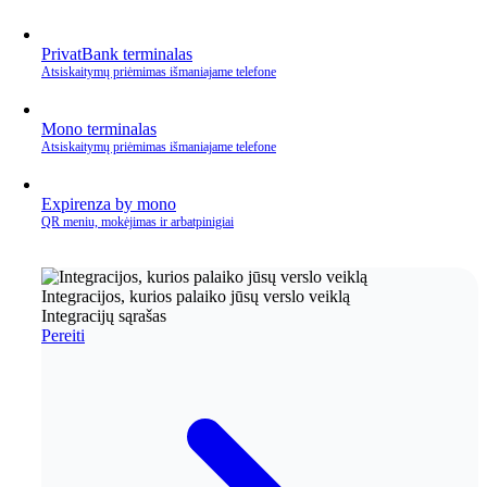
PrivatBank terminalas
Atsiskaitymų priėmimas išmaniajame telefone
Mono terminalas
Atsiskaitymų priėmimas išmaniajame telefone
Expirenza by mono
QR meniu, mokėjimas ir arbatpinigiai
Integracijos, kurios palaiko jūsų verslo veiklą
Integracijų sąrašas
Pereiti