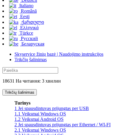
Deutsch
Italiano
Română
Eesti
ქართული
Ελληνικά
Türkçe
Русский
Беларуская
Skyservice žinių bazė | Naudojimo instrukcijos
Trikčių šalinimas
18631 На читання: 3 хвилин
Trikčių šalinimas
Turinys
1
Jei spausdintuvas prijungtas per USB
1.1
Veiksmai Windows OS
1.2
Veiksmai Android OS
2
Jei spausdintuvas prijungtas per Ethernet / WI-FI
2.1
Veiksmai Windows OS