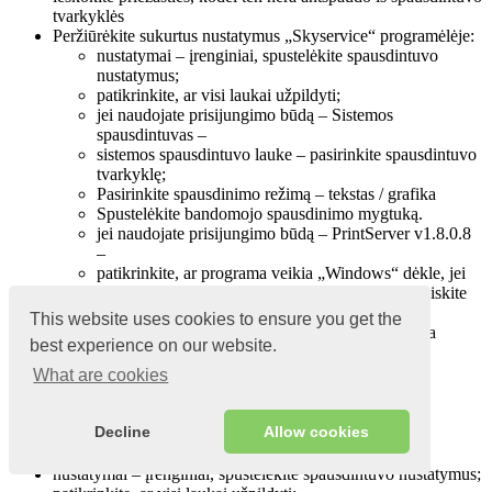
tvarkyklės
Peržiūrėkite sukurtus nustatymus „Skyservice“ programėlėje:
nustatymai – įrenginiai, spustelėkite spausdintuvo
nustatymus;
patikrinkite, ar visi laukai užpildyti;
jei naudojate prisijungimo būdą – Sistemos
spausdintuvas –
sistemos spausdintuvo lauke – pasirinkite spausdintuvo
tvarkyklę;
Pasirinkite spausdinimo režimą – tekstas / grafika
Spustelėkite bandomojo spausdinimo mygtuką.
jei naudojate prisijungimo būdą – PrintServer v1.8.0.8
–
patikrinkite, ar programa veikia „Windows“ dėkle, jei
ne, eikite į „Local Drive C – PrintServer“ ir paleiskite
programą
This website uses cookies to ensure you get the
Pasirinkite spausdinimo režimą – tekstas / grafika
best experience on our website.
Spustelėkite bandomojo spausdinimo mygtuką.
What are cookies
Veiksmai Android OS
Decline
Allow cookies
Peržiūrėkite sukurtus nustatymus „Skyservice“ programėlėje:
nustatymai – įrenginiai, spustelėkite spausdintuvo nustatymus;