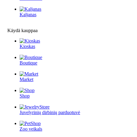
Kaljanas
Käydä kauppaa
Kioskas
Boutique
Market
Shop
Juvelyrinių dirbinių parduotuvė
Zoo veikals