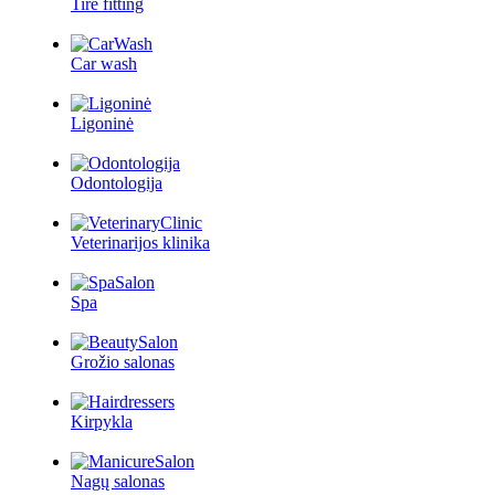
Tire fitting
Car wash
Ligoninė
Odontologija
Veterinarijos klinika
Spa
Grožio salonas
Kirpykla
Nagų salonas