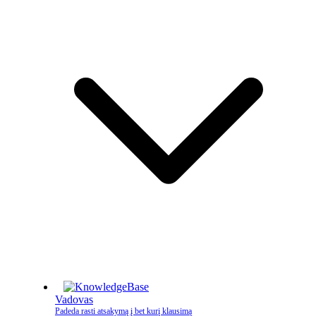
Vadovas
Padeda rasti atsakymą į bet kurį klausimą