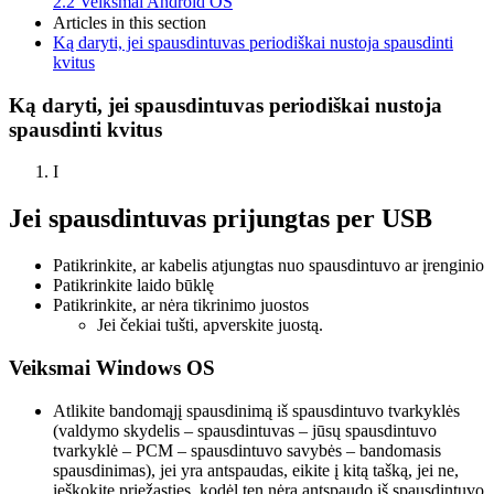
2.2
Veiksmai Android OS
Articles in this section
Ką daryti, jei spausdintuvas periodiškai nustoja spausdinti
kvitus
Ką daryti, jei spausdintuvas periodiškai nustoja
spausdinti kvitus
I
Jei spausdintuvas prijungtas per USB
Patikrinkite, ar kabelis atjungtas nuo spausdintuvo ar įrenginio
Patikrinkite laido būklę
Patikrinkite, ar nėra tikrinimo juostos
Jei čekiai tušti, apverskite juostą.
Veiksmai Windows OS
Atlikite bandomąjį spausdinimą iš spausdintuvo tvarkyklės
(valdymo skydelis – spausdintuvas – jūsų spausdintuvo
tvarkyklė – PCM – spausdintuvo savybės – bandomasis
spausdinimas), jei yra antspaudas, eikite į kitą tašką, jei ne,
ieškokite priežasties, kodėl ten nėra antspaudo iš spausdintuvo