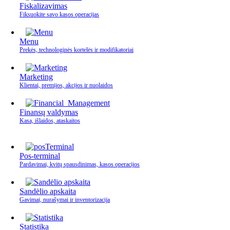
Fiskalizavimas
Fiksuokite savo kasos operacijas
Menu
Prekės, technologinės kortelės ir modifikatoriai
Marketing
Klientai, premijos, akcijos ir nuolaidos
Finansų valdymas
Kasa, išlaidos, ataskaitos
Pos-terminal
Pardavimai, kvitų spausdinimas, kasos operacijos
Sandėlio apskaita
Gavimai, nurašymai ir inventorizacija
Statistika