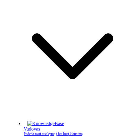
Vadovas
Padeda rasti atsakymą į bet kurį klausimą