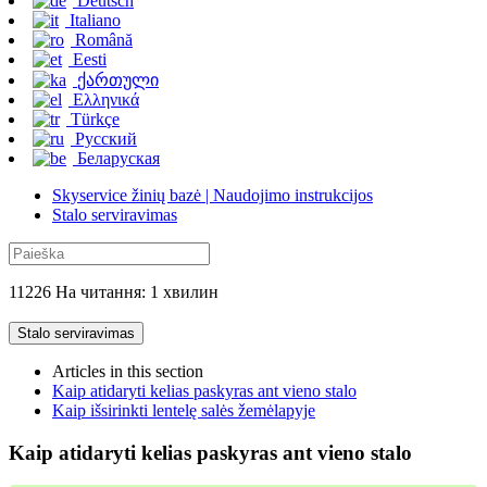
Deutsch
Italiano
Română
Eesti
ქართული
Ελληνικά
Türkçe
Русский
Беларуская
Skyservice žinių bazė | Naudojimo instrukcijos
Stalo serviravimas
11226 На читання: 1 хвилин
Stalo serviravimas
Articles in this section
Kaip atidaryti kelias paskyras ant vieno stalo
Kaip išsirinkti lentelę salės žemėlapyje
Kaip atidaryti kelias paskyras ant vieno stalo