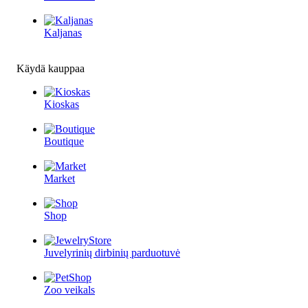
Kaljanas
Käydä kauppaa
Kioskas
Boutique
Market
Shop
Juvelyrinių dirbinių parduotuvė
Zoo veikals