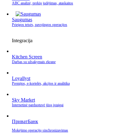
ABC analizė, prekių judėjimas, ataskaitos
Saugumas
Prieigos teisės, pavojingos operacijos
Integracija
Kitchen Screen
Darbas su užsakymais ekrane
Loyallyst
Premijos, e‑kortelės, akcijos ir analitika
Sky Market
Internetinė parduotuvė jūsų įstaigai
ПриватБанк
Mokėjimo operacijų sinchronizavimas