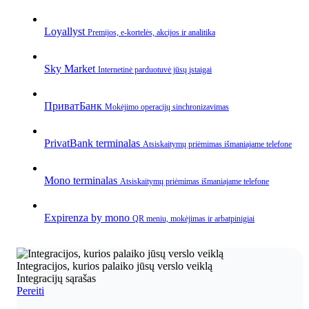
Loyallyst
Premijos, e‑kortelės, akcijos ir analitika
Sky Market
Internetinė parduotuvė jūsų įstaigai
ПриватБанк
Mokėjimo operacijų sinchronizavimas
PrivatBank terminalas
Atsiskaitymų priėmimas išmaniajame telefone
Mono terminalas
Atsiskaitymų priėmimas išmaniajame telefone
Expirenza by mono
QR meniu, mokėjimas ir arbatpinigiai
Integracijos, kurios palaiko jūsų verslo veiklą
Integracijų sąrašas
Pereiti