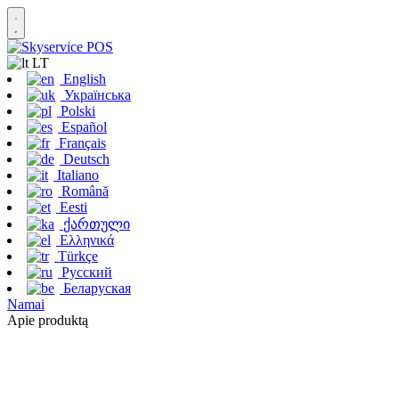
LT
English
Українська
Polski
Español
Français
Deutsch
Italiano
Română
Eesti
ქართული
Ελληνικά
Türkçe
Русский
Беларуская
Namai
Apie produktą