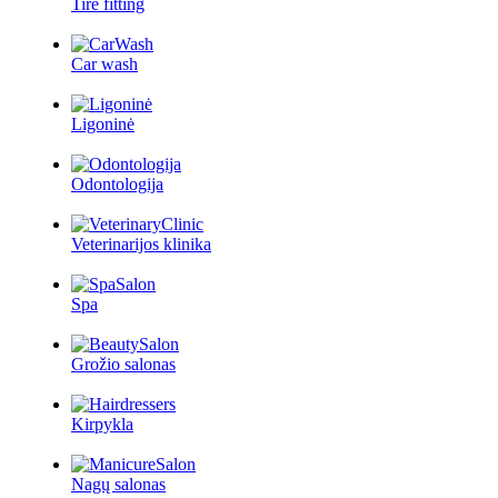
Tire fitting
Car wash
Ligoninė
Odontologija
Veterinarijos klinika
Spa
Grožio salonas
Kirpykla
Nagų salonas