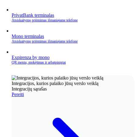
PrivatBank terminalas
Atsiskaitymų priėmimas išmaniajame telefone
Mono terminalas
Atsiskaitymų priėmimas išmaniajame telefone
Expirenza by mono
QR meniu, mokėjimas ir arbatpinigiai
Integracijos, kurios palaiko jūsų verslo veiklą
Integracijų sąrašas
Pereiti