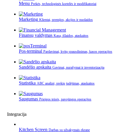
Menu
Prekės, technologinės kortelės ir modifikatoriai
Marketing
Klientai, premijos, akcijos ir nuolaidos
Finansų valdymas
Kasa, išlaidos, ataskaitos
Pos-terminal
Pardavimai, kvitų spausdinimas, kasos operacijos
Sandėlio apskaita
Gavimai, nurašymai ir inventorizacija
Statistika
ABC analizė, prekių judėjimas, ataskaitos
Saugumas
Prieigos teisės, pavojingos operacijos
Integracija
Kitchen Screen
Darbas su užsakymais ekrane