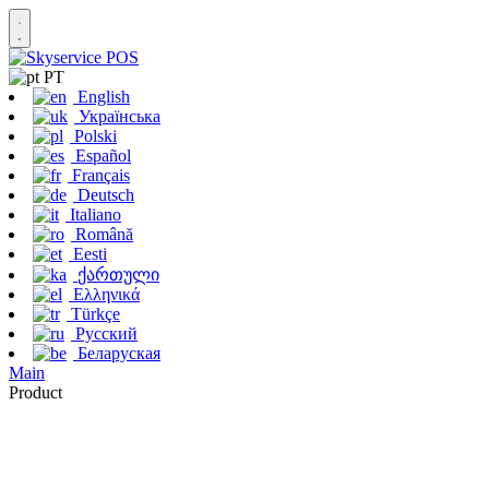
PT
English
Українська
Polski
Español
Français
Deutsch
Italiano
Română
Eesti
ქართული
Ελληνικά
Türkçe
Русский
Беларуская
Main
Product