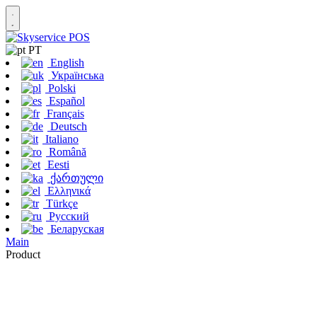
PT
English
Українська
Polski
Español
Français
Deutsch
Italiano
Română
Eesti
ქართული
Ελληνικά
Türkçe
Русский
Беларуская
Main
Product