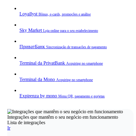
Loyallyst
Bônus, e‑cards, promoções e análise
Sky Market
Loja online para o seu estabelecimento
ПриватБанк
Sincronização de transações de pagamento
Terminal da PrivatBank
Acquiring no smartphone
Terminal da Mono
Acquiring no smartphone
Expirenza by mono
Menu QR, pagamento e gorjetas
Integrações que mantêm o seu negócio em funcionamento
Lista de integrações
Ir