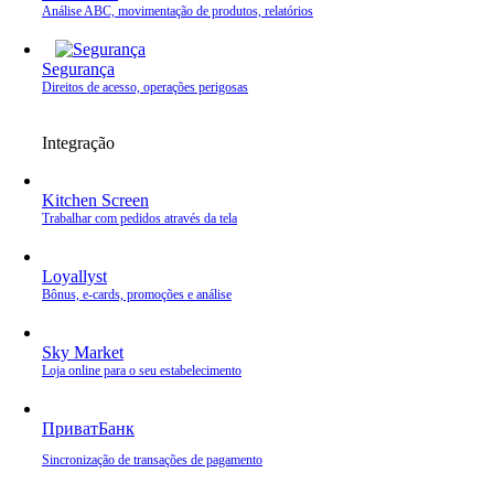
Análise ABC, movimentação de produtos, relatórios
Segurança
Direitos de acesso, operações perigosas
Integração
Kitchen Screen
Trabalhar com pedidos através da tela
Loyallyst
Bônus, e‑cards, promoções e análise
Sky Market
Loja online para o seu estabelecimento
ПриватБанк
Sincronização de transações de pagamento