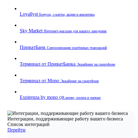
Loyallyst
Бонусы, э‑карты, акции и аналитика
Sky Market
Интернет‑магазин для вашего заведения
ПриватБанк
Синхронизация платёжных транзакций
Терминал от ПриватБанка
Эквайринг на смартфоне
Терминал от Mono
Эквайринг на смартфоне
Expirenza by mono
QR‑меню, оплата и чаевые
Интеграции, поддерживающие работу вашего бизнеса
Список интеграций
Перейти