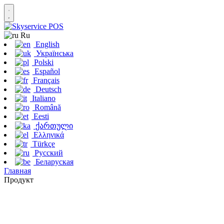
Ru
English
Українська
Polski
Español
Français
Deutsch
Italiano
Română
Eesti
ქართული
Ελληνικά
Türkçe
Русский
Беларуская
Главная
Продукт