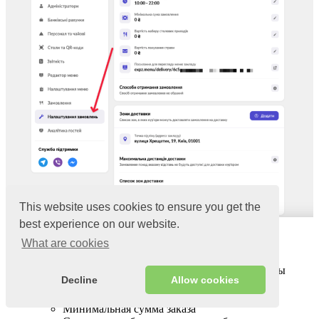
This website uses cookies to ensure you get the
best experience on our website.
Настройка доставки и самовывоза
What are cookies
В блоке «
Настройка доставки и самовывоза
«, вы
Decline
Allow cookies
можете настроить следующие данные:
Время работы службы доставки
Минимальная сумма заказа