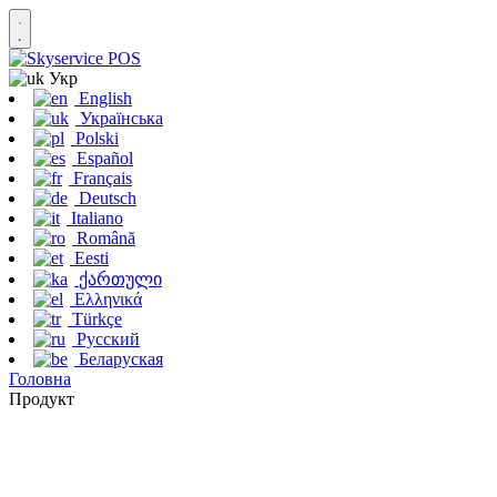
Укр
English
Українська
Polski
Español
Français
Deutsch
Italiano
Română
Eesti
ქართული
Ελληνικά
Türkçe
Русский
Беларуская
Головна
Продукт