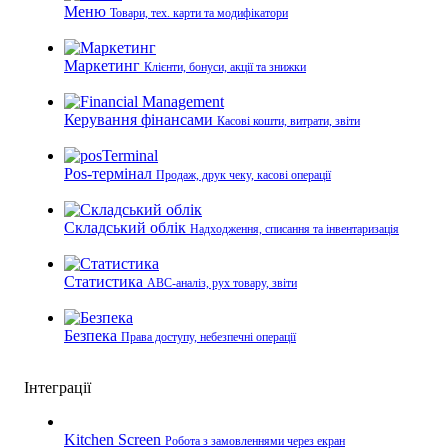
Меню
Товари, тех. карти та модифікатори
Маркетинг
Клієнти, бонуси, акції та знижки
Керування фінансами
Касові кошти, витрати, звіти
Pos-термінал
Продаж, друк чеку, касові операції
Складський облік
Надходження, списання та інвентаризація
Статистика
ABC-аналіз, рух товару, звіти
Безпека
Права доступу, небезпечні операції
Інтеграції
Kitchen Screen
Робота з замовленнями через екран