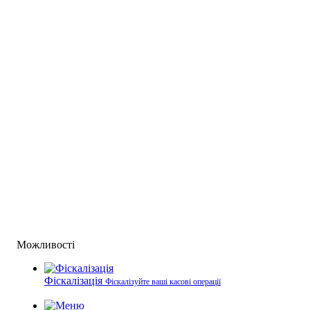
Можливості
Фіскалізація
Фіскалізуйте ваші касові операції