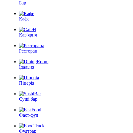
Бар
Кафе
Кав'ярня
Ресторан
Їдальня
Піцерія
Суші бар
Фаст-фуд
Фудтрак