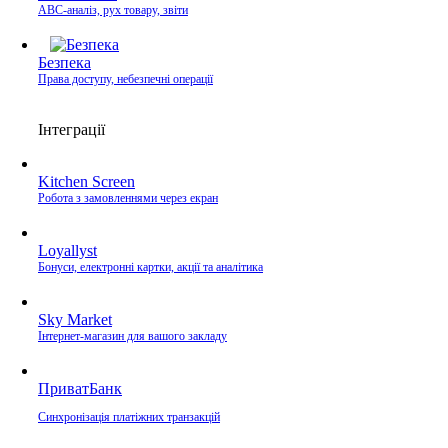
ABC-аналіз, рух товару, звіти
Безпека
Права доступу, небезпечні операції
Інтеграції
Kitchen Screen
Робота з замовленнями через екран
Loyallyst
Бонуси, електронні картки, акції та аналітика
Sky Market
Інтернет-магазин для вашого закладу
ПриватБанк
Синхронізація платіжних транзакцій