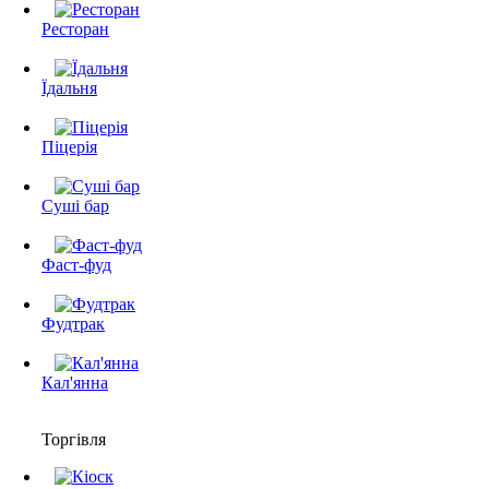
Ресторан
Їдальня
Піцерія
Суші бар
Фаст-фуд
Фудтрак
Кал'янна
Торгівля