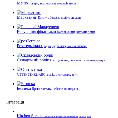
Меню
Товари, тех. карти та модифікатори
Маркетинг
Клієнти, бонуси, акції та знижки
Керування фінансами
Касові кошти, витрати, звіти
Pos-термінал
Продаж, друк чеку, касові операції
Складський облік
Надходження, списання та інвентаризація
Статистика
ABC-аналіз, рух товару, звіти
Безпека
Права доступу, небезпечні операції
Інтеграції
Kitchen Screen
Робота з замовленнями через екран