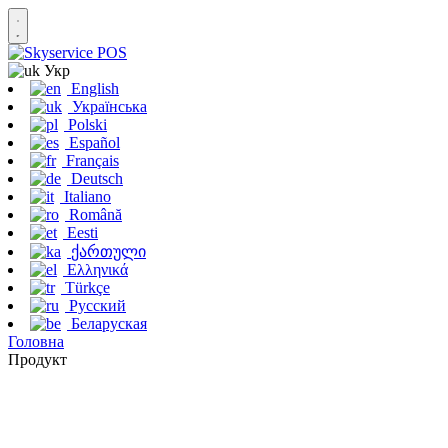
Укр
English
Українська
Polski
Español
Français
Deutsch
Italiano
Română
Eesti
ქართული
Ελληνικά
Türkçe
Русский
Беларуская
Головна
Продукт