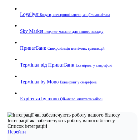
Loyallyst
Бонуси, електронні картки, акції та аналітика
Sky Market
Інтернет-магазин для вашого закладу
ПриватБанк
Синхронізація платіжних транзакцій
Термінал від ПриватБанк
Еквайринг у смартфоні
Термінал by Mono
Еквайринг у смартфоні
Expirenza by mono
QR-меню, оплата та чайові
Інтеграції які забезпечують роботу вашого бізнесу
Список інтеграцій
Перейти