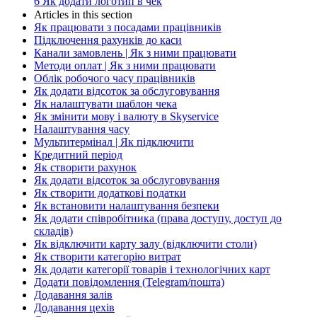
6
Як додати логотип в чек
Articles in this section
Як працювати з посадами працівників
Підключення рахунків до каси
Канали замовлень | Як з ними працювати
Методи оплат | Як з ними працювати
Облік робочого часу працівників
Як додати відсоток за обслуговування
Як налаштувати шаблон чека
Як змінити мову і валюту в Skyservice
Налаштування часу
Мультитермінал | Як підключити
Кредитний період
Як створити рахунок
Як додати відсоток за обслуговування
Як створити додаткові податки
Як встановити налаштування безпеки
Як додати співробітника (права доступу, доступ до
складів)
Як відключити карту залу (відключити столи)
Як створити категорію витрат
Як додати категорії товарів і технологічних карт
Додати повідомлення (Telegram/пошта)
Додавання залів
Додавання цехів