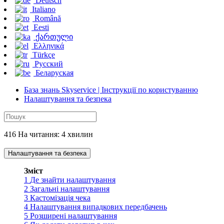
Deutsch
Italiano
Română
Eesti
ქართული
Ελληνικά
Türkçe
Русский
Беларуская
База знань Skyservice | Інструкції по користуванню
Налаштування та безпека
416 На читання: 4 хвилин
Налаштування та безпека
Зміст
1
Де знайти налаштування
2
Загальні налаштування
3
Кастомізація чека
4
Налаштування випадкових передбачень
5
Розширені налаштування