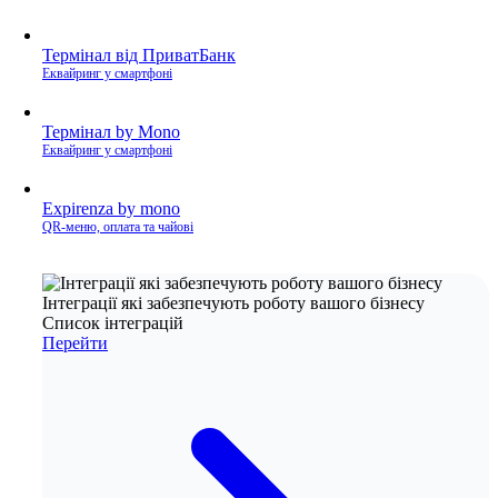
Термінал від ПриватБанк
Еквайринг у смартфоні
Термінал by Mono
Еквайринг у смартфоні
Expirenza by mono
QR-меню, оплата та чайові
Інтеграції які забезпечують роботу вашого бізнесу
Список інтеграцій
Перейти