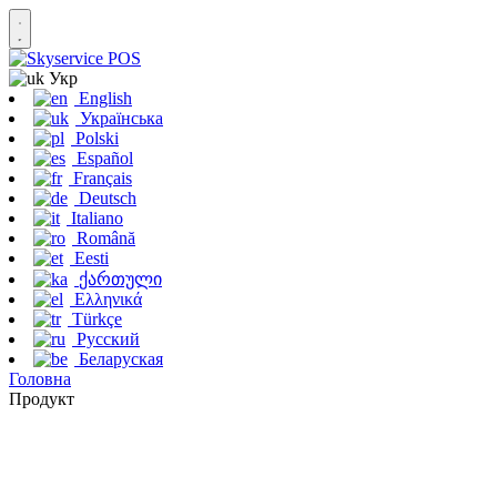
Укр
English
Українська
Polski
Español
Français
Deutsch
Italiano
Română
Eesti
ქართული
Ελληνικά
Türkçe
Русский
Беларуская
Головна
Продукт