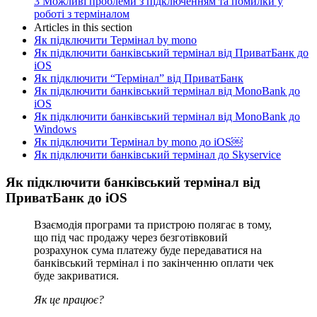
3
Можливі проблеми з підключенням та помилки у
роботі з терміналом
Articles in this section
Як підключити Термінал by mono
Як підключити банківський термінал від ПриватБанк до
iOS
Як підключити “Термінал” від ПриватБанк
Як підключити банківський термінал від MonoBank до
iOS
Як підключити банківський термінал від MonoBank до
Windows
Як підключити Термінал by mono до iOS￼
Як підключити банківський термінал до Skyservice
Як підключити банківський термінал від
ПриватБанк до iOS
Взаємодія програми та пристрою полягає в тому,
що під час продажу через безготівковий
розрахунок сума платежу буде передаватися на
банківський термінал і по закінченню оплати чек
буде закриватися.
Як це працює?