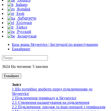
Deutsch
Italiano
Română
Eesti
ქართული
Ελληνικά
Türkçe
Русский
Беларуская
База знань Skyservice | Інструкції по користуванню
Еквайринг
3624 На читання: 5 хвилин
Еквайринг
Зміст
1
Що потрібно зробити перед підключенням до
Skyservice
2
Підключення терміналу в Skyservice
2.1
Створення налаштування на підключення
2.2
Підключення, продаж та інші операції з терміналом