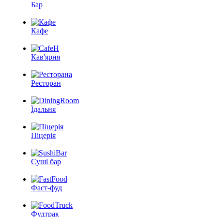
Бар
Кафе
Кав'ярня
Ресторан
Їдальня
Піцерія
Суші бар
Фаст-фуд
Фудтрак