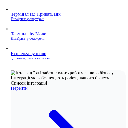
Термінал від ПриватБанк
Еквайринг у смартфоні
Термінал by Mono
Еквайринг у смартфоні
Expirenza by mono
QR-меню, оплата та чайові
Інтеграції які забезпечують роботу вашого бізнесу
Список інтеграцій
Перейти