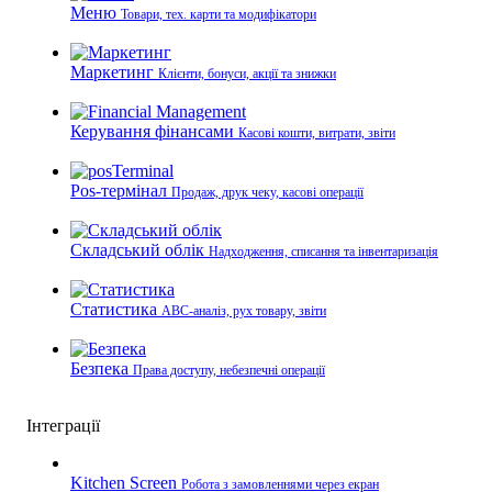
Меню
Товари, тех. карти та модифікатори
Маркетинг
Клієнти, бонуси, акції та знижки
Керування фінансами
Касові кошти, витрати, звіти
Pos-термінал
Продаж, друк чеку, касові операції
Складський облік
Надходження, списання та інвентаризація
Статистика
ABC-аналіз, рух товару, звіти
Безпека
Права доступу, небезпечні операції
Інтеграції
Kitchen Screen
Робота з замовленнями через екран