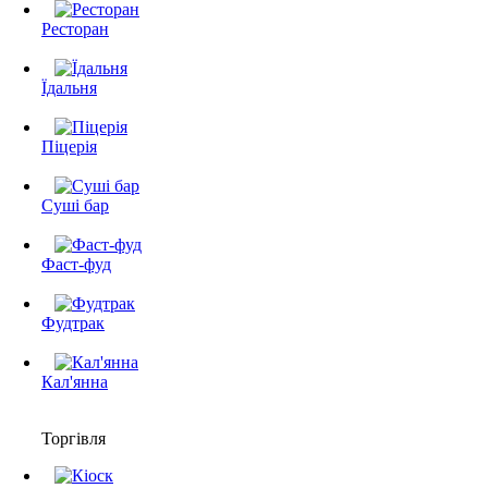
Ресторан
Їдальня
Піцерія
Суші бар
Фаст-фуд
Фудтрак
Кал'янна
Торгівля