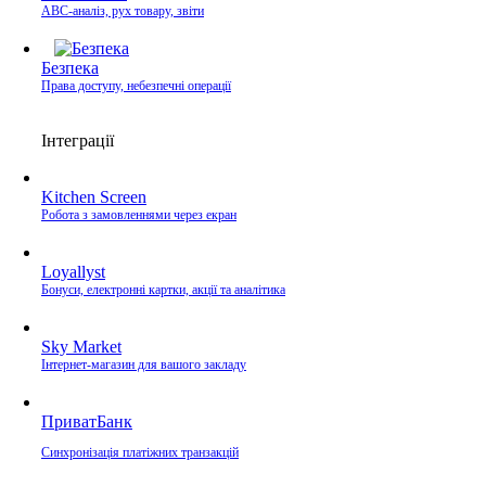
ABC-аналіз, рух товару, звіти
Безпека
Права доступу, небезпечні операції
Інтеграції
Kitchen Screen
Робота з замовленнями через екран
Loyallyst
Бонуси, електронні картки, акції та аналітика
Sky Market
Інтернет-магазин для вашого закладу
ПриватБанк
Синхронізація платіжних транзакцій