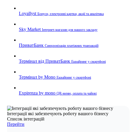
Loyallyst
Бонуси, електронні картки, акції та аналітика
Sky Market
Інтернет-магазин для вашого закладу
ПриватБанк
Синхронізація платіжних транзакцій
Термінал від ПриватБанк
Еквайринг у смартфоні
Термінал by Mono
Еквайринг у смартфоні
Expirenza by mono
QR-меню, оплата та чайові
Інтеграції які забезпечують роботу вашого бізнесу
Список інтеграцій
Перейти