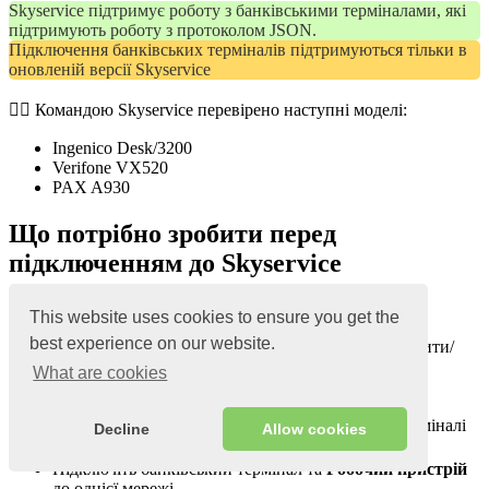
Skyservice підтримує роботу з банківськими терміналами, які
підтримують роботу з протоколом JSON.
Підключення банківських терміналів підтримуються тільки в
оновленій версії Skyservice
☝🏻 Командою Skyservice перевірено наступні моделі:
Ingenico Desk/3200
Verifone VX520
PAX A930
Що потрібно зробити перед
підключенням до Skyservice
Для автоматизації роботи терміналу, потрібно –
This website uses cookies to ensure you get the
best experience on our website.
Звернутись до працівників ПриватБанк, та уточнити/
запросити такі налаштування на терміналі:
What are cookies
протокол – JsonBased
касове суміщення – не жорстке
іконку
“Касове суміщення”
на самому терміналі
Decline
Allow cookies
ℹ️ для терміналу PAX A930;
Підключіть банківський термінал та
Робочий пристрій
до однієї мережі