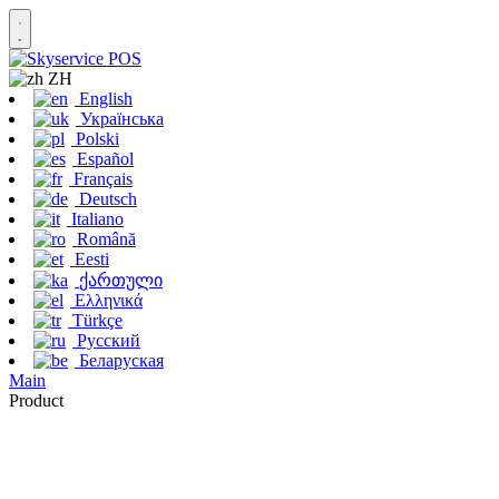
ZH
English
Українська
Polski
Español
Français
Deutsch
Italiano
Română
Eesti
ქართული
Ελληνικά
Türkçe
Русский
Беларуская
Main
Product