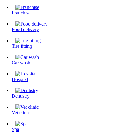
Franchise
Food delivery
Tire fitting
Сar wash
Hospital
Dentistry
Vet clinic
Spa