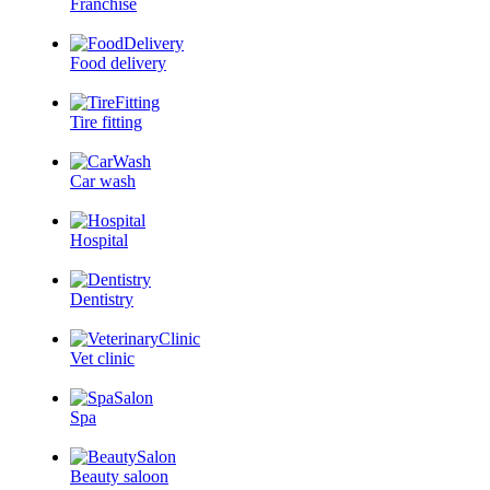
Franchise
Food delivery
Tire fitting
Car wash
Hospital
Dentistry
Vet clinic
Spa
Beauty saloon