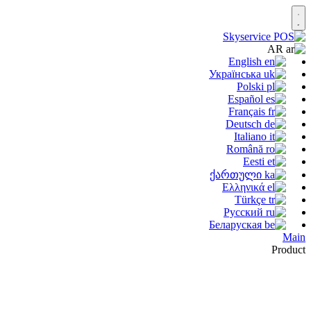
AR
English
Українська
Polski
Español
Français
Deutsch
Italiano
Română
Eesti
ქართული
Ελληνικά
Türkçe
Русский
Беларуская
Main
Product