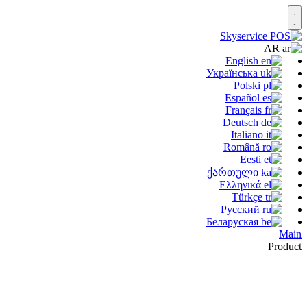
AR
English
Українська
Polski
Español
Français
Deutsch
Italiano
Română
Eesti
ქართული
Ελληνικά
Türkçe
Русский
Беларуская
Main
Product